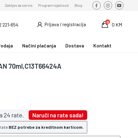
Zahtjev za servis
Program lojalnosti
Blog
0
Prijava / registracija
2 221-654
0 KM
rodaja
Načini plaćanja
Dostava
Kontakt
YAN 70ml,C13T66424A
a 24 rate.
Naruči na rate sada!
 rate
BEZ potrebe za kreditnom karticom.