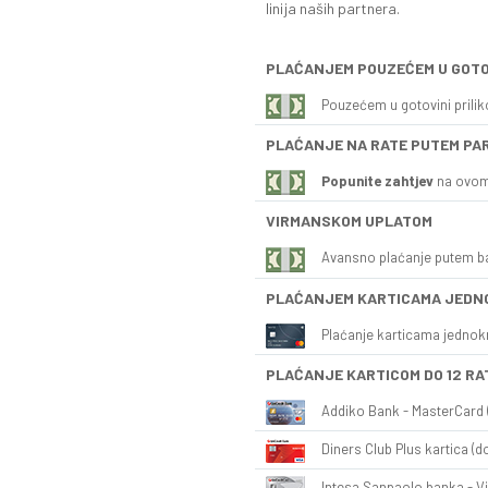
linija naših partnera.
PLAĆANJEM POUZEĆEM U GOTO
Pouzećem u gotovini prili
PLAĆANJE NA RATE PUTEM PA
Popunite zahtjev
na ovom
VIRMANSKOM UPLATOM
Avansno plaćanje putem b
PLAĆANJEM KARTICAMA JEDN
Plaćanje karticama jednok
PLAĆANJE KARTICOM DO 12 RA
Addiko Bank - MasterCard (
Diners Club Plus kartica (do
Intesa Sanpaolo banka - Vi