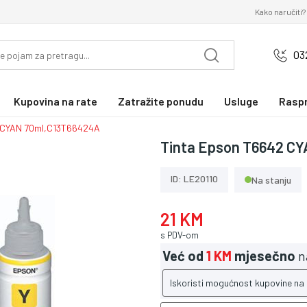
Kako naručiti?
03
Kupovina na rate
Zatražite ponudu
Usluge
Rasp
 CYAN 70ml,C13T66424A
Tinta Epson T6642 C
ID: LE20110
Na stanju
21 KM
s PDV-om
Već od
1 KM
mjesečno
n
Iskoristi mogućnost kupovine na