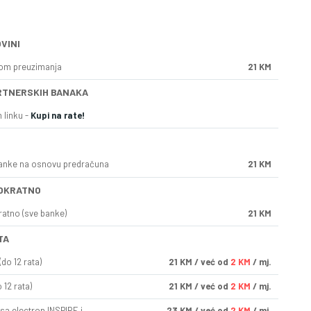
VINI
kom preuzimanja
21 KM
RTNERSKIH BANAKA
 linku -
Kupi na rate!
anke na osnovu predračuna
21 KM
OKRATNO
ratno (sve banke)
21 KM
TA
do 12 rata)
21
KM
/ već od
2 KM
/ mj.
 12 rata)
21
KM
/ već od
2 KM
/ mj.
sa electron INSPIRE i
23
KM
/ već od
2 KM
/ mj.