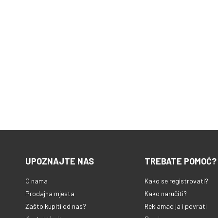
UPOZNAJTE NAS
TREBATE POMOĆ?
O nama
Kako se registrovati?
Prodajna mjesta
Kako naručiti?
Zašto kupiti od nas?
Reklamacija i povrati