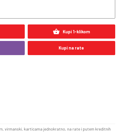
shopping_basket
Kupi 1-klikom
Kupi na rate
, virmanski, karticama jednokratno, na rate i putem kreditnih