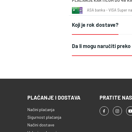
PLAĆANJE KARTICOM DO 48 R
ASA banka - VISA Super naš
Koji je rok dostave?
Da li mogu naručiti preko
PLAĆANJE I DOSTAVA
PRATITE NAS
Načini plaćanja
Sigurnost plaćanja
Načini dostave