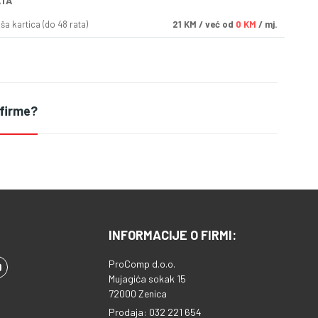
ATA
a kartica (do 48 rata)
21
KM
/ već od
0 KM
/ mj.
 firme?
INFORMACIJE O FIRMI:
ProComp d.o.o.
Mujagića sokak 15
72000 Zenica
Prodaja: 032 221 654