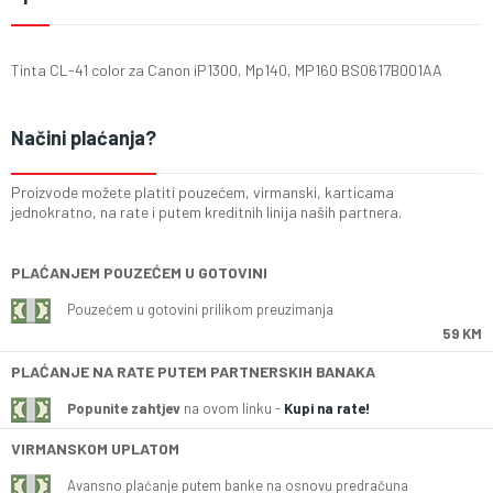
Tinta CL-41 color za Canon iP1300, Mp140, MP160 BS0617B001AA
Načini plaćanja?
Proizvode možete platiti pouzećem, virmanski, karticama
jednokratno, na rate i putem kreditnih linija naših partnera.
PLAĆANJEM POUZEĆEM U GOTOVINI
Pouzećem u gotovini prilikom preuzimanja
59 KM
PLAĆANJE NA RATE PUTEM PARTNERSKIH BANAKA
Popunite zahtjev
na ovom linku -
Kupi na rate!
VIRMANSKOM UPLATOM
Avansno plaćanje putem banke na osnovu predračuna