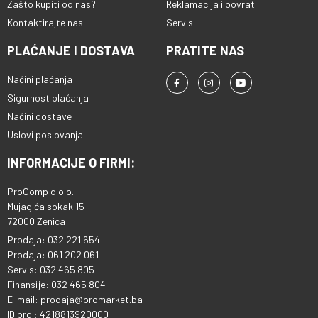
Zašto kupiti od nas?
Reklamacija i povrati
Kontaktirajte nas
Servis
PLAĆANJE I DOSTAVA
PRATITE NAS
Načini plaćanja
Sigurnost plaćanja
Načini dostave
Uslovi poslovanja
INFORMACIJE O FIRMI:
ProComp d.o.o.
Mujagića sokak 15
72000 Zenica
Prodaja: 032 221 654
Prodaja: 061 202 061
Servis: 032 465 805
Finansije: 032 465 804
E-mail: prodaja@promarket.ba
ID broj: 4218813920000