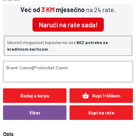
Već od
3 KM
mjesečno
na 24 rate.
Naruči na rate sada!
Iskoristi mogućnost kupovine na rate
BEZ potrebe za
kreditnom karticom.
Brand: Canon§Proizvođač:Canon
shopping_basket
Dodaj u korpu
Kupi 1-klikom
Viber
Kupi na rate
Opis