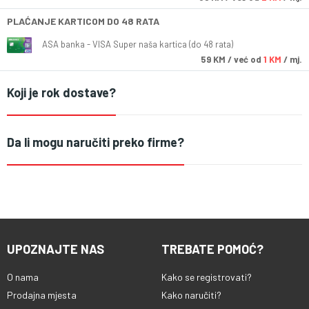
PLAĆANJE KARTICOM DO 48 RATA
ASA banka - VISA Super naša kartica (do 48 rata)
59
KM
/ već od
1 KM
/ mj.
Koji je rok dostave?
Da li mogu naručiti preko firme?
UPOZNAJTE NAS
TREBATE POMOĆ?
O nama
Kako se registrovati?
Prodajna mjesta
Kako naručiti?