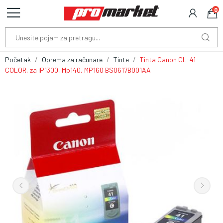
0
Početak
Oprema za računare
Tinte
Tinta Canon CL-41
COLOR, za iP1300, Mp140, MP160 BS0617B001AA