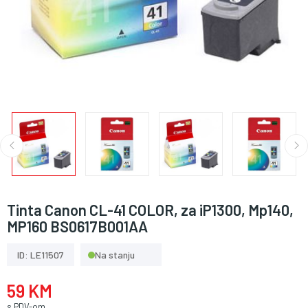
Tinta Canon CL-41 COLOR, za iP1300, Mp140,
MP160 BS0617B001AA
ID: LE11507
Na stanju
59 KM
s PDV-om