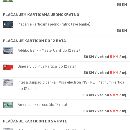
59 KM
PLAĆANJEM KARTICAMA JEDNOKRATNO
Plaćanje karticama jednokratno (sve banke)
59 KM
PLAĆANJE KARTICOM DO 12 RATA
Addiko Bank - MasterCard (do 12 rata)
59
KM
/ već od
5 KM
/ mj.
Diners Club Plus kartica (do 12 rata)
59
KM
/ već od
5 KM
/ mj.
Intesa Sanpaolo banka - Visa electron INSPIRE i Platinum kartica
(do 12 rata)
66
KM
/ već od
5 KM
/ mj.
American Express (do 12 rata)
66
KM
/ već od
5 KM
/ mj.
PLAĆANJE KARTICOM DO 24 RATE