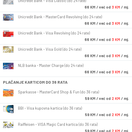
Unicredit Bank - Visa Classic (do 24 rate)
66
KM
/ već od
3 KM
/ mj.
Unicredit Bank - MasterCard Revolving (do 24 rate)
66
KM
/ već od
3 KM
/ mj.
Unicredit Bank - Visa Revolving (do 24 rate)
66
KM
/ već od
3 KM
/ mj.
Unicredit Bank - Visa Gold (do 24 rate)
66
KM
/ već od
3 KM
/ mj.
NLB banka - Master Charge (do 24 rate)
66
KM
/ već od
3 KM
/ mj.
PLAĆANJE KARTICOM DO 36 RATA
Sparkasse - MasterCard Shop & Fun (do 36 rata)
59
KM
/ već od
2 KM
/ mj.
BBI - Visa kupovna kartica (do 36 rata)
59
KM
/ već od
2 KM
/ mj.
Raiffeisen - VISA Magic Card kartica (do 36 rata)
59
KM
/ već od
2 KM
/ mj.