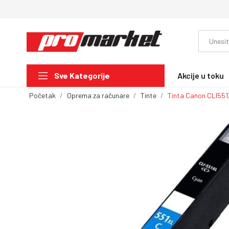
Akcije u toku
Sve Kategorije
Početak
Oprema za računare
Tinte
Tinta Canon CLI55