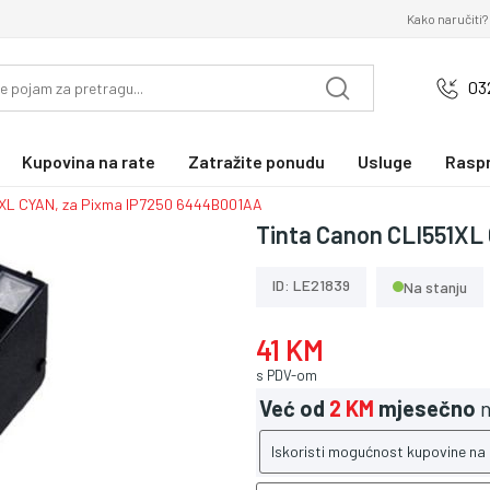
Kako naručiti?
03
Kupovina na rate
Zatražite ponudu
Usluge
Rasp
1XL CYAN, za Pixma IP7250 6444B001AA
Tinta Canon CLI551XL
ID: LE21839
Na stanju
41 KM
s PDV-om
Već od
2 KM
mjesečno
n
Iskoristi mogućnost kupovine na