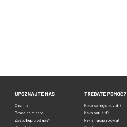
UPOZNAJTE NAS
TREBATE POMOĆ?
O nama
Kako se registrovati?
Prodajna mjesta
Kako naručiti?
Zašto kupiti od nas?
Reklamacija i povrati