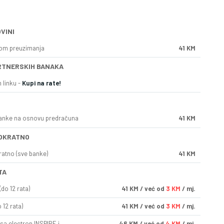
VINI
kom preuzimanja
41 KM
RTNERSKIH BANAKA
 linku -
Kupi na rate!
anke na osnovu predračuna
41 KM
OKRATNO
ratno (sve banke)
41 KM
TA
do 12 rata)
41
KM
/ već od
3 KM
/ mj.
 12 rata)
41
KM
/ već od
3 KM
/ mj.
sa electron INSPIRE i
46
KM
/ već od
4 KM
/ mj.