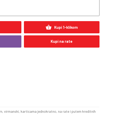
shopping_basket
Kupi 1-klikom
Kupi na rate
, virmanski, karticama jednokratno, na rate i putem kreditnih