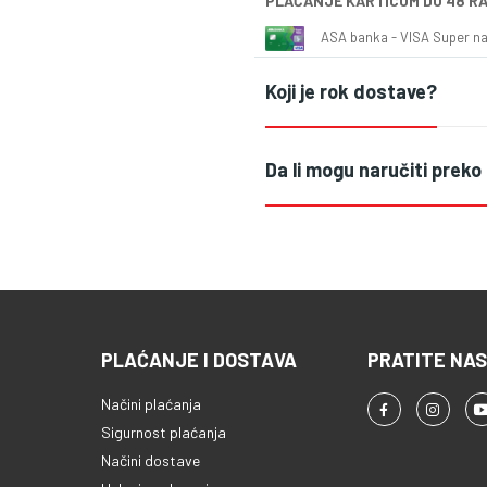
PLAĆANJE KARTICOM DO 48 R
ASA banka - VISA Super naš
Koji je rok dostave?
Da li mogu naručiti preko
PLAĆANJE I DOSTAVA
PRATITE NAS
Načini plaćanja
Sigurnost plaćanja
Načini dostave