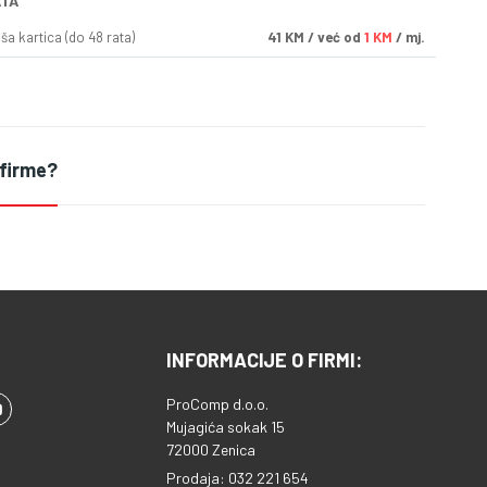
ATA
a kartica (do 48 rata)
41
KM
/ već od
1 KM
/ mj.
 firme?
INFORMACIJE O FIRMI:
ProComp d.o.o.
Mujagića sokak 15
72000 Zenica
Prodaja: 032 221 654