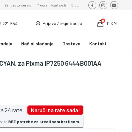
Zahtjev za servis
Program lojalnosti
Blog
0
Prijava / registracija
2 221-654
0 KM
rodaja
Načini plaćanja
Dostava
Kontakt
 CYAN, za Pixma IP7250 6444B001AA
a 24 rate.
Naruči na rate sada!
 rate
BEZ potrebe za kreditnom karticom.