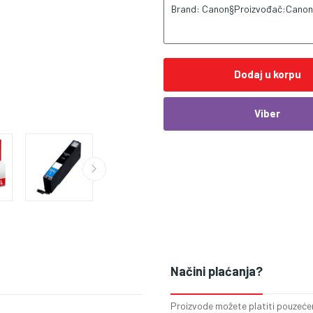
Brand: Canon§Proizvođač:Canon
Dodaj u korpu
Viber
Načini plaćanja?
Proizvode možete platiti pouzećem