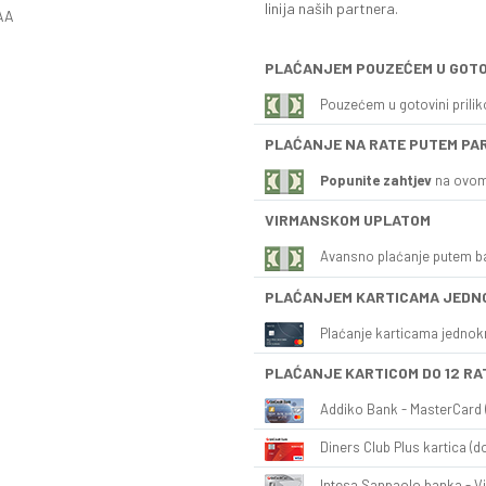
linija naših partnera.
AA
PLAĆANJEM POUZEĆEM U GOTO
Pouzećem u gotovini prili
PLAĆANJE NA RATE PUTEM PA
Popunite zahtjev
na ovom
VIRMANSKOM UPLATOM
Avansno plaćanje putem b
PLAĆANJEM KARTICAMA JEDN
Plaćanje karticama jednok
PLAĆANJE KARTICOM DO 12 RA
Addiko Bank - MasterCard (
Diners Club Plus kartica (do
Intesa Sanpaolo banka - Vi