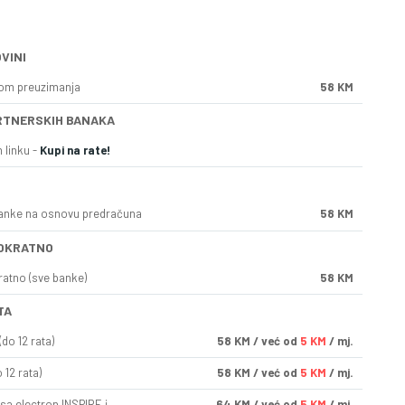
VINI
kom preuzimanja
58 KM
RTNERSKIH BANAKA
 linku -
Kupi na rate!
anke na osnovu predračuna
58 KM
OKRATNO
ratno (sve banke)
58 KM
TA
do 12 rata)
58
KM
/ već od
5 KM
/ mj.
 12 rata)
58
KM
/ već od
5 KM
/ mj.
sa electron INSPIRE i
64
KM
/ već od
5 KM
/ mj.