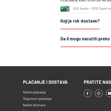
PLAĆANJE KARTICOM DO 48 R
ASA banka - VISA Super naš
Koji je rok dostave?
Da li mogu naručiti preko
PLAĆANJE I DOSTAVA
PRATITE NAS
Načini plaćanja
Sigurnost plaćanja
Načini dostave