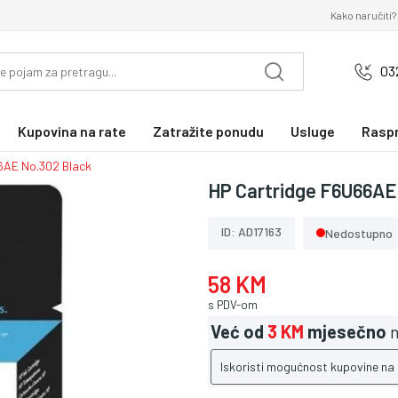
Kako naručiti?
03
Kupovina na rate
Zatražite ponudu
Usluge
Rasp
6AE No.302 Black
HP Cartridge F6U66AE
ID: AD17163
Nedostupno
58 KM
s PDV-om
Već od
3 KM
mjesečno
n
Iskoristi mogućnost kupovine na