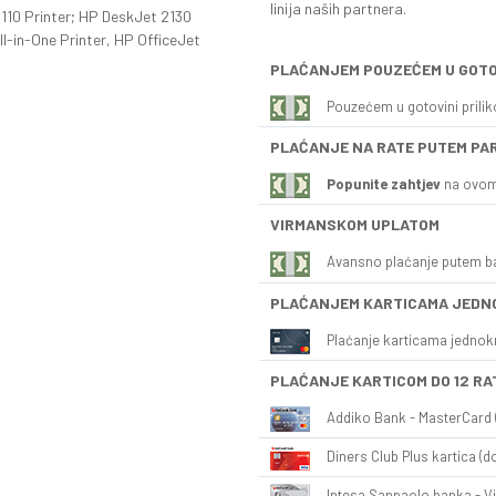
linija naših partnera.
1110 Printer; HP DeskJet 2130
ll-in-One Printer, HP OfficeJet
PLAĆANJEM POUZEĆEM U GOTO
Pouzećem u gotovini prili
PLAĆANJE NA RATE PUTEM PA
Popunite zahtjev
na ovom
VIRMANSKOM UPLATOM
Avansno plaćanje putem b
PLAĆANJEM KARTICAMA JEDN
Plaćanje karticama jednok
PLAĆANJE KARTICOM DO 12 RA
Addiko Bank - MasterCard (
Diners Club Plus kartica (do
Intesa Sanpaolo banka - Vi