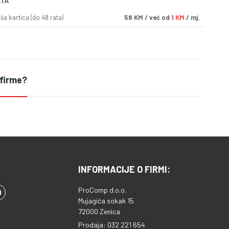
ATA
a kartica (do 48 rata)
58
KM
/ već od
1 KM
/ mj.
 firme?
INFORMACIJE O FIRMI:
ProComp d.o.o.
Mujagića sokak 15
72000 Zenica
Prodaja: 032 221 654