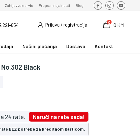
Zahtjev za servis
Program lojalnosti
Blog
0
Prijava / registracija
2 221-654
0 KM
rodaja
Načini plaćanja
Dostava
Kontakt
 No.302 Black
a 24 rate.
Naruči na rate sada!
 rate
BEZ potrebe za kreditnom karticom.