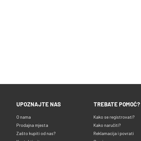
UPOZNAJTE NAS
TREBATE POMOĆ?
O nama
Kako se registrovati?
Prodajna mjesta
Kako naručiti?
Zašto kupiti od nas?
Reklamacija i povrati