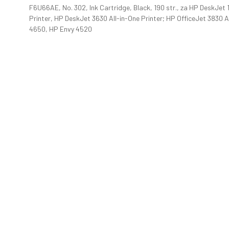
F6U66AE, No. 302, Ink Cartridge, Black, 190 str., za HP DeskJet 
Printer, HP DeskJet 3630 All-in-One Printer; HP OfficeJet 3830 A
4650, HP Envy 4520