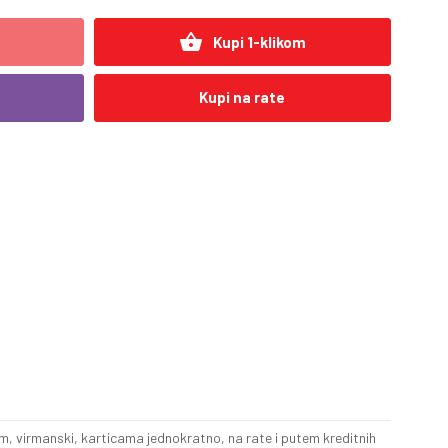
shopping_basket
Kupi 1-klikom
Kupi na rate
, virmanski, karticama jednokratno, na rate i putem kreditnih