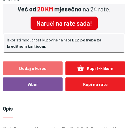
Već od
20 KM
mjesečno
na 24 rate.
Naruči na rate sada!
Iskoristi mogućnost kupovine na rate
BEZ potrebe za
kreditnom karticom.
shopping_basket
Dodaj u korpu
Kupi 1-klikom
Viber
Kupi na rate
Opis