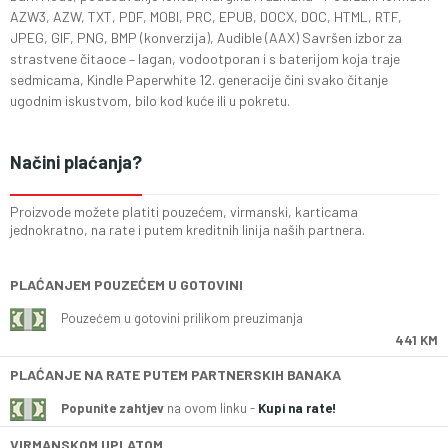
AZW3, AZW, TXT, PDF, MOBI, PRC, EPUB, DOCX, DOC, HTML, RTF,
JPEG, GIF, PNG, BMP (konverzija), Audible (AAX) Savršen izbor za
strastvene čitaoce – lagan, vodootporan i s baterijom koja traje
sedmicama, Kindle Paperwhite 12. generacije čini svako čitanje
ugodnim iskustvom, bilo kod kuće ili u pokretu.
Načini plaćanja?
Proizvode možete platiti pouzećem, virmanski, karticama
jednokratno, na rate i putem kreditnih linija naših partnera.
PLAĆANJEM POUZEĆEM U GOTOVINI
Pouzećem u gotovini prilikom preuzimanja
441 KM
PLAĆANJE NA RATE PUTEM PARTNERSKIH BANAKA
Popunite zahtjev
na ovom linku -
Kupi na rate!
VIRMANSKOM UPLATOM