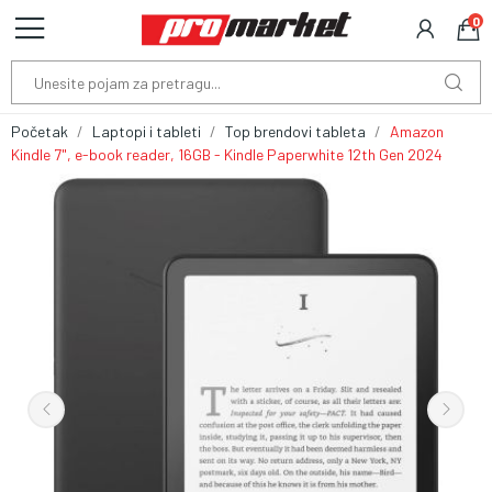
0
Početak
Laptopi i tableti
Top brendovi tableta
Amazon
Kindle 7", e-book reader, 16GB - Kindle Paperwhite 12th Gen 2024