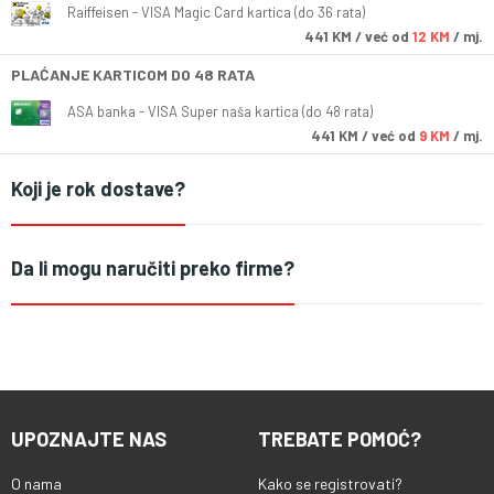
Raiffeisen - VISA Magic Card kartica (do 36 rata)
441
KM
/ već od
12 KM
/ mj.
PLAĆANJE KARTICOM DO 48 RATA
ASA banka - VISA Super naša kartica (do 48 rata)
441
KM
/ već od
9 KM
/ mj.
Koji je rok dostave?
Da li mogu naručiti preko firme?
UPOZNAJTE NAS
TREBATE POMOĆ?
O nama
Kako se registrovati?