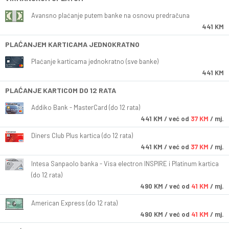
Avansno plaćanje putem banke na osnovu predračuna
441 KM
PLAĆANJEM KARTICAMA JEDNOKRATNO
Plaćanje karticama jednokratno (sve banke)
441 KM
PLAĆANJE KARTICOM DO 12 RATA
Addiko Bank - MasterCard (do 12 rata)
441
KM
/ već od
37 KM
/ mj.
Diners Club Plus kartica (do 12 rata)
441
KM
/ već od
37 KM
/ mj.
Intesa Sanpaolo banka - Visa electron INSPIRE i Platinum kartica
(do 12 rata)
490
KM
/ već od
41 KM
/ mj.
American Express (do 12 rata)
490
KM
/ već od
41 KM
/ mj.