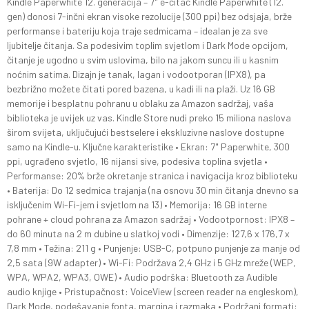
Kindle Paperwhite 12. generacija – 7" e-čitač Kindle Paperwhite (12.
gen) donosi 7-inčni ekran visoke rezolucije (300 ppi) bez odsjaja, brže
performanse i bateriju koja traje sedmicama – idealan je za sve
ljubitelje čitanja. Sa podesivim toplim svjetlom i Dark Mode opcijom,
čitanje je ugodno u svim uslovima, bilo na jakom suncu ili u kasnim
noćnim satima. Dizajn je tanak, lagan i vodootporan (IPX8), pa
bezbrižno možete čitati pored bazena, u kadi ili na plaži. Uz 16 GB
memorije i besplatnu pohranu u oblaku za Amazon sadržaj, vaša
biblioteka je uvijek uz vas. Kindle Store nudi preko 15 miliona naslova
širom svijeta, uključujući bestselere i ekskluzivne naslove dostupne
samo na Kindle-u. Ključne karakteristike • Ekran: 7" Paperwhite, 300
ppi, ugrađeno svjetlo, 16 nijansi sive, podesiva toplina svjetla •
Performanse: 20% brže okretanje stranica i navigacija kroz biblioteku
• Baterija: Do 12 sedmica trajanja (na osnovu 30 min čitanja dnevno sa
isključenim Wi-Fi-jem i svjetlom na 13) • Memorija: 16 GB interne
pohrane + cloud pohrana za Amazon sadržaj • Vodootpornost: IPX8 –
do 60 minuta na 2 m dubine u slatkoj vodi • Dimenzije: 127,6 x 176,7 x
7,8 mm • Težina: 211 g • Punjenje: USB-C, potpuno punjenje za manje od
2,5 sata (9W adapter) • Wi-Fi: Podržava 2,4 GHz i 5 GHz mreže (WEP,
WPA, WPA2, WPA3, OWE) • Audio podrška: Bluetooth za Audible
audio knjige • Pristupačnost: VoiceView (screen reader na engleskom),
Dark Mode, podešavanje fonta, margina i razmaka • Podržani formati: