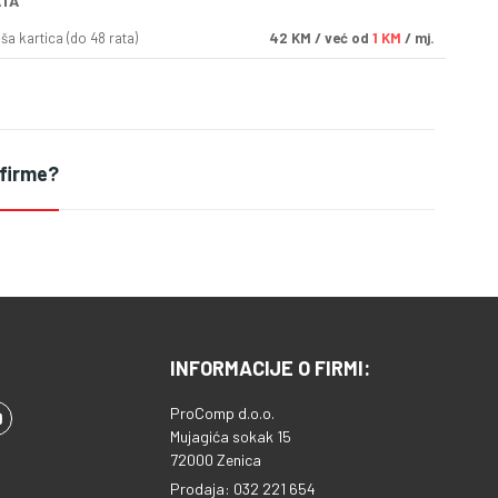
ATA
a kartica (do 48 rata)
42
KM
/ već od
1 KM
/ mj.
 firme?
INFORMACIJE O FIRMI:
ProComp d.o.o.
Mujagića sokak 15
72000 Zenica
Prodaja: 032 221 654