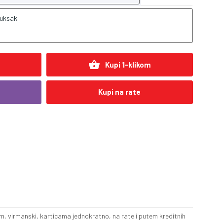
uksak
shopping_basket
Kupi 1-klikom
Kupi na rate
, virmanski, karticama jednokratno, na rate i putem kreditnih