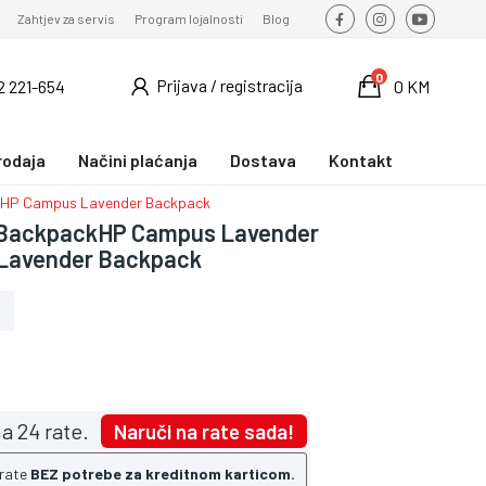
Zahtjev za servis
Program lojalnosti
Blog
0
Prijava / registracija
2 221-654
0 KM
rodaja
Načini plaćanja
Dostava
Kontakt
HP Campus Lavender Backpack
 BackpackHP Campus Lavender
Lavender Backpack
a 24 rate.
Naruči na rate sada!
 rate
BEZ potrebe za kreditnom karticom.