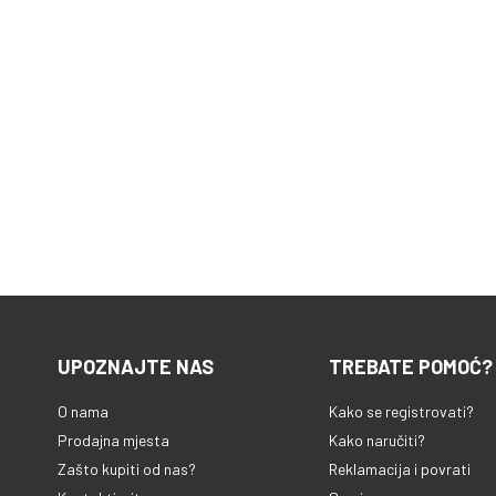
UPOZNAJTE NAS
TREBATE POMOĆ?
O nama
Kako se registrovati?
Prodajna mjesta
Kako naručiti?
Zašto kupiti od nas?
Reklamacija i povrati