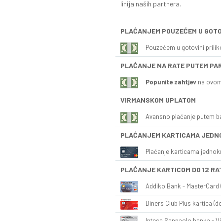
linija naših partnera.
PLAĆANJEM POUZEĆEM U GOTO
Pouzećem u gotovini prili
PLAĆANJE NA RATE PUTEM PA
Popunite zahtjev
na ovom
VIRMANSKOM UPLATOM
Avansno plaćanje putem b
PLAĆANJEM KARTICAMA JEDN
Plaćanje karticama jednok
PLAĆANJE KARTICOM DO 12 RA
Addiko Bank - MasterCard (
Diners Club Plus kartica (do
Intesa Sanpaolo banka - Vi