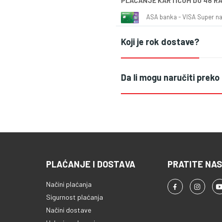
PLAĆANJE KARTICOM DO 48 R
ASA banka - VISA Super naš
Koji je rok dostave?
Da li mogu naručiti preko
PLAĆANJE I DOSTAVA
PRATITE NAS
Načini plaćanja
Sigurnost plaćanja
Načini dostave