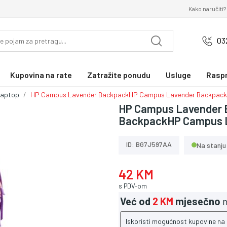
Kako naručiti?
03
Kupovina na rate
Zatražite ponudu
Usluge
Rasp
laptop
HP Campus Lavender BackpackHP Campus Lavender Backpack
HP Campus Lavender
BackpackHP Campus 
ID: BG7J597AA
Na stanju
42 KM
s PDV-om
Već od
2 KM
mjesečno
n
Iskoristi mogućnost kupovine na