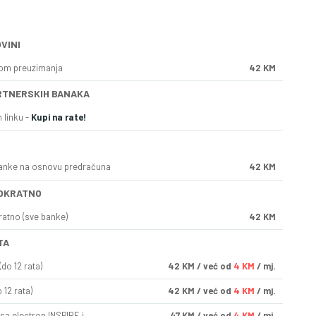
VINI
kom preuzimanja
42 KM
RTNERSKIH BANAKA
 linku -
Kupi na rate!
anke na osnovu predračuna
42 KM
OKRATNO
ratno (sve banke)
42 KM
TA
do 12 rata)
42
KM
/ već od
4 KM
/ mj.
 12 rata)
42
KM
/ već od
4 KM
/ mj.
sa electron INSPIRE i
47
KM
/ već od
4 KM
/ mj.