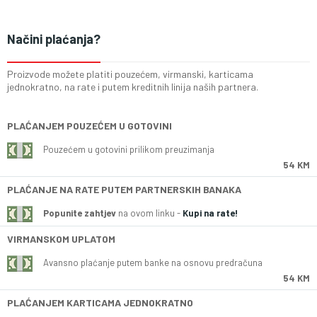
Načini plaćanja?
Proizvode možete platiti pouzećem, virmanski, karticama
jednokratno, na rate i putem kreditnih linija naših partnera.
PLAĆANJEM POUZEĆEM U GOTOVINI
Pouzećem u gotovini prilikom preuzimanja
54 KM
PLAĆANJE NA RATE PUTEM PARTNERSKIH BANAKA
Popunite zahtjev
na ovom linku -
Kupi na rate!
VIRMANSKOM UPLATOM
Avansno plaćanje putem banke na osnovu predračuna
54 KM
PLAĆANJEM KARTICAMA JEDNOKRATNO