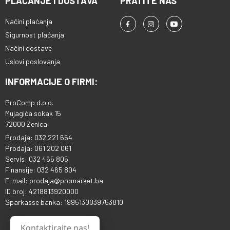
PLAĆANJE I DOSTAVA
PRATITE NAS
Načini plaćanja
Sigurnost plaćanja
Načini dostave
Uslovi poslovanja
INFORMACIJE O FIRMI:
ProComp d.o.o.
Mujagića sokak 15
72000 Zenica
Prodaja: 032 221 654
Prodaja: 061 202 061
Servis: 032 465 805
Finansije: 032 465 804
E-mail: prodaja@promarket.ba
ID broj: 4218813920000
Sparkasse banka: 1995130039753810
Kontaktirajte nas!