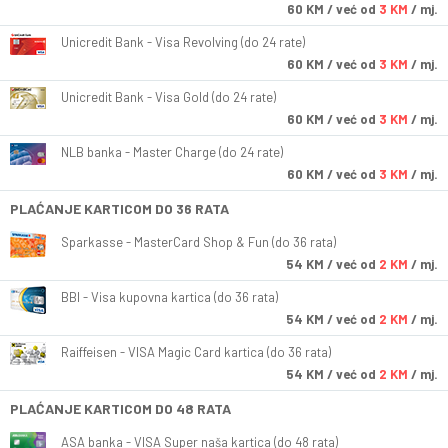
60
KM
/ već od
3 KM
/ mj.
Unicredit Bank - Visa Revolving (do 24 rate)
60
KM
/ već od
3 KM
/ mj.
Unicredit Bank - Visa Gold (do 24 rate)
60
KM
/ već od
3 KM
/ mj.
NLB banka - Master Charge (do 24 rate)
60
KM
/ već od
3 KM
/ mj.
PLAĆANJE KARTICOM DO 36 RATA
Sparkasse - MasterCard Shop & Fun (do 36 rata)
54
KM
/ već od
2 KM
/ mj.
BBI - Visa kupovna kartica (do 36 rata)
54
KM
/ već od
2 KM
/ mj.
Raiffeisen - VISA Magic Card kartica (do 36 rata)
54
KM
/ već od
2 KM
/ mj.
PLAĆANJE KARTICOM DO 48 RATA
ASA banka - VISA Super naša kartica (do 48 rata)