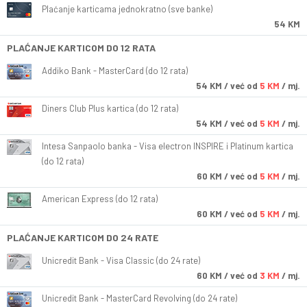
Plaćanje karticama jednokratno (sve banke)
54 KM
PLAĆANJE KARTICOM DO 12 RATA
Addiko Bank - MasterCard (do 12 rata)
54
KM
/ već od
5 KM
/ mj.
Diners Club Plus kartica (do 12 rata)
54
KM
/ već od
5 KM
/ mj.
Intesa Sanpaolo banka - Visa electron INSPIRE i Platinum kartica
(do 12 rata)
60
KM
/ već od
5 KM
/ mj.
American Express (do 12 rata)
60
KM
/ već od
5 KM
/ mj.
PLAĆANJE KARTICOM DO 24 RATE
Unicredit Bank - Visa Classic (do 24 rate)
60
KM
/ već od
3 KM
/ mj.
Unicredit Bank - MasterCard Revolving (do 24 rate)