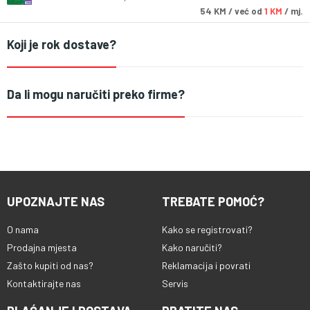
54
KM
/ već od
1 KM
/ mj.
Koji je rok dostave?
Da li mogu naručiti preko firme?
UPOZNAJTE NAS
TREBATE POMOĆ?
O nama
Kako se registrovati?
Prodajna mjesta
Kako naručiti?
Zašto kupiti od nas?
Reklamacija i povrati
Kontaktirajte nas
Servis