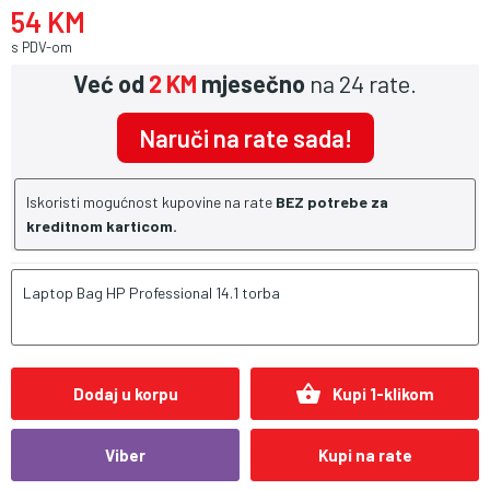
54 KM
s PDV-om
Već od
2 KM
mjesečno
na 24 rate.
Naruči na rate sada!
Iskoristi mogućnost kupovine na rate
BEZ potrebe za
kreditnom karticom.
Laptop Bag HP Professional 14.1 torba
shopping_basket
Dodaj u korpu
Kupi 1-klikom
Viber
Kupi na rate