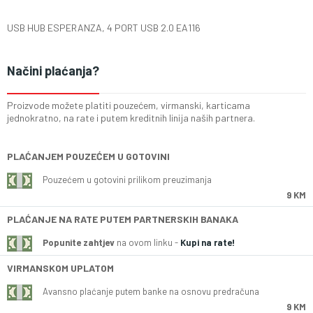
USB HUB ESPERANZA, 4 PORT USB 2.0 EA116
Načini plaćanja?
Proizvode možete platiti pouzećem, virmanski, karticama
jednokratno, na rate i putem kreditnih linija naših partnera.
PLAĆANJEM POUZEĆEM U GOTOVINI
Pouzećem u gotovini prilikom preuzimanja
9 KM
PLAĆANJE NA RATE PUTEM PARTNERSKIH BANAKA
Popunite zahtjev
na ovom linku -
Kupi na rate!
VIRMANSKOM UPLATOM
Avansno plaćanje putem banke na osnovu predračuna
9 KM