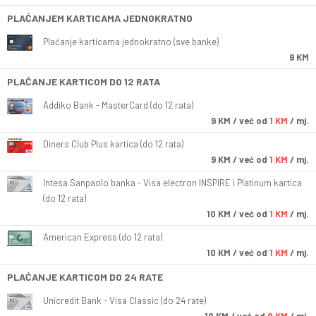
PLAĆANJEM KARTICAMA JEDNOKRATNO
Plaćanje karticama jednokratno (sve banke)
9 KM
PLAĆANJE KARTICOM DO 12 RATA
Addiko Bank - MasterCard (do 12 rata)
9
KM
/ već od
1 KM
/ mj.
Diners Club Plus kartica (do 12 rata)
9
KM
/ već od
1 KM
/ mj.
Intesa Sanpaolo banka - Visa electron INSPIRE i Platinum kartica
(do 12 rata)
10
KM
/ već od
1 KM
/ mj.
American Express (do 12 rata)
10
KM
/ već od
1 KM
/ mj.
PLAĆANJE KARTICOM DO 24 RATE
Unicredit Bank - Visa Classic (do 24 rate)