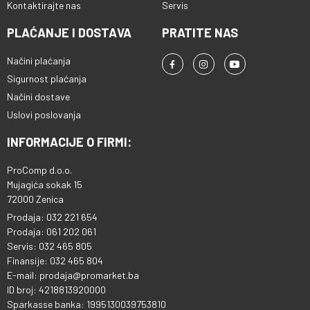
Kontaktirajte nas
Servis
PLAĆANJE I DOSTAVA
PRATITE NAS
Načini plaćanja
Sigurnost plaćanja
Načini dostave
Uslovi poslovanja
INFORMACIJE O FIRMI:
ProComp d.o.o.
Mujagića sokak 15
72000 Zenica
Prodaja: 032 221 654
Prodaja: 061 202 061
Servis: 032 465 805
Finansije: 032 465 804
E-mail: prodaja@promarket.ba
ID broj: 4218813920000
Sparkasse banka: 1995130039753810