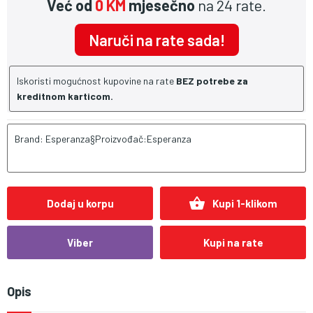
Već od
0 KM
mjesečno
na 24 rate.
Naruči na rate sada!
Iskoristi mogućnost kupovine na rate
BEZ potrebe za
kreditnom karticom.
Brand: Esperanza§Proizvođač:Esperanza
shopping_basket
Dodaj u korpu
Kupi 1-klikom
Viber
Kupi na rate
Opis