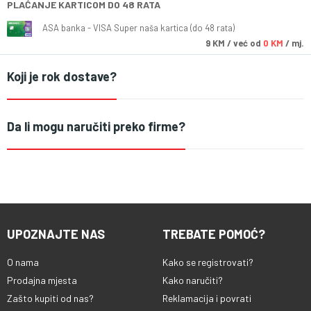
PLAĆANJE KARTICOM DO 48 RATA
ASA banka - VISA Super naša kartica (do 48 rata)
9
KM
/ već od
0 KM
/ mj.
Koji je rok dostave?
Da li mogu naručiti preko firme?
UPOZNAJTE NAS
TREBATE POMOĆ?
O nama
Kako se registrovati?
Prodajna mjesta
Kako naručiti?
Zašto kupiti od nas?
Reklamacija i povrati