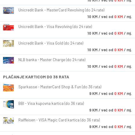
10
KM
/ već od
0 KM
/ mj.
Unicredit Bank - MasterCard Revolving (do 24 rate)
10
KM
/ već od
0 KM
/ mj.
Unicredit Bank - Visa Revolving (do 24 rate)
10
KM
/ već od
0 KM
/ mj.
Unicredit Bank - Visa Gold (do 24 rate)
10
KM
/ već od
0 KM
/ mj.
NLB banka - Master Charge (do 24 rate)
10
KM
/ već od
0 KM
/ mj.
PLAĆANJE KARTICOM DO 36 RATA
Sparkasse - MasterCard Shop & Fun (do 36 rata)
9
KM
/ već od
0 KM
/ mj.
BBI - Visa kupovna kartica (do 36 rata)
9
KM
/ već od
0 KM
/ mj.
Raiffeisen - VISA Magic Card kartica (do 36 rata)
9
KM
/ već od
0 KM
/ mj.