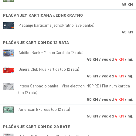
45 KM
PLAĆANJEM KARTICAMA JEDNOKRATNO
Plaćanje karticama jednokratno (sve banke)
45 KM
PLAĆANJE KARTICOM DO 12 RATA
Addiko Bank - MasterCard (do 12 rata)
45
KM
/ već od
4 KM
/ mj.
Diners Club Plus kartica (do 12 rata)
45
KM
/ već od
4 KM
/ mj.
Intesa Sanpaolo banka - Visa electron INSPIRE i Platinum kartica
(do 12 rata)
50
KM
/ već od
4 KM
/ mj.
American Express (do 12 rata)
50
KM
/ već od
4 KM
/ mj.
PLAĆANJE KARTICOM DO 24 RATE