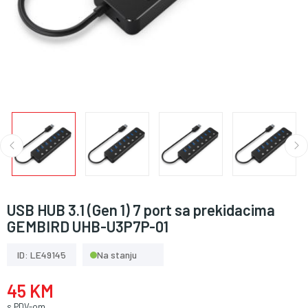
USB HUB 3.1 (Gen 1) 7 port sa prekidacima
GEMBIRD UHB-U3P7P-01
ID: LE49145
Na stanju
45 KM
s PDV-om