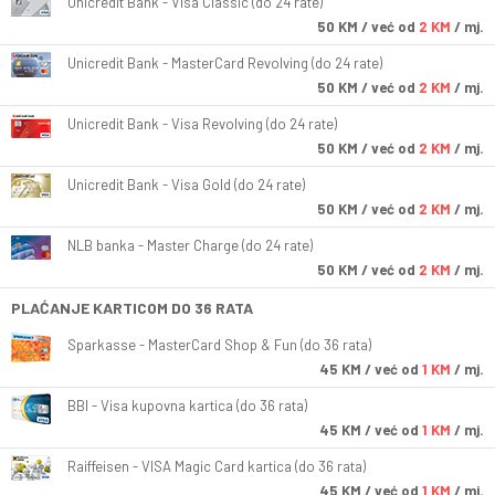
Unicredit Bank - Visa Classic (do 24 rate)
50
KM
/ već od
2 KM
/ mj.
Unicredit Bank - MasterCard Revolving (do 24 rate)
50
KM
/ već od
2 KM
/ mj.
Unicredit Bank - Visa Revolving (do 24 rate)
50
KM
/ već od
2 KM
/ mj.
Unicredit Bank - Visa Gold (do 24 rate)
50
KM
/ već od
2 KM
/ mj.
NLB banka - Master Charge (do 24 rate)
50
KM
/ već od
2 KM
/ mj.
PLAĆANJE KARTICOM DO 36 RATA
Sparkasse - MasterCard Shop & Fun (do 36 rata)
45
KM
/ već od
1 KM
/ mj.
BBI - Visa kupovna kartica (do 36 rata)
45
KM
/ već od
1 KM
/ mj.
Raiffeisen - VISA Magic Card kartica (do 36 rata)
45
KM
/ već od
1 KM
/ mj.