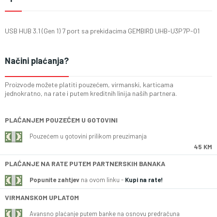
USB HUB 3.1 (Gen 1) 7 port sa prekidacima GEMBIRD UHB-U3P7P-01
Načini plaćanja?
Proizvode možete platiti pouzećem, virmanski, karticama
jednokratno, na rate i putem kreditnih linija naših partnera.
PLAĆANJEM POUZEĆEM U GOTOVINI
Pouzećem u gotovini prilikom preuzimanja
45 KM
PLAĆANJE NA RATE PUTEM PARTNERSKIH BANAKA
Popunite zahtjev
na ovom linku -
Kupi na rate!
VIRMANSKOM UPLATOM
Avansno plaćanje putem banke na osnovu predračuna