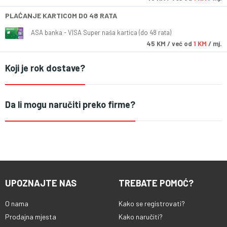
PLAĆANJE KARTICOM DO 48 RATA
ASA banka - VISA Super naša kartica (do 48 rata)
45
KM
/ već od
1 KM
/ mj.
Koji je rok dostave?
Da li mogu naručiti preko firme?
UPOZNAJTE NAS
TREBATE POMOĆ?
O nama
Kako se registrovati?
Prodajna mjesta
Kako naručiti?