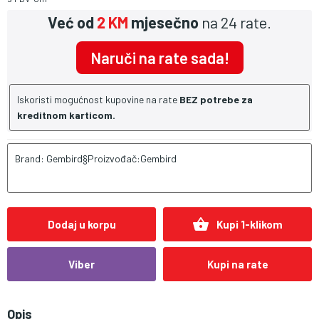
Već od
2 KM
mjesečno
na 24 rate.
Naruči na rate sada!
Iskoristi mogućnost kupovine na rate
BEZ potrebe za
kreditnom karticom.
Brand: Gembird§Proizvođač:Gembird
shopping_basket
Dodaj u korpu
Kupi 1-klikom
Viber
Kupi na rate
Opis