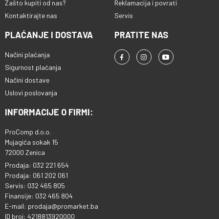
Zašto kupiti od nas?
Reklamacija i povrati
Kontaktirajte nas
Servis
PLAĆANJE I DOSTAVA
PRATITE NAS
Načini plaćanja
Sigurnost plaćanja
Načini dostave
Uslovi poslovanja
INFORMACIJE O FIRMI:
ProComp d.o.o.
Mujagića sokak 15
72000 Zenica
Prodaja: 032 221 654
Prodaja: 061 202 061
Servis: 032 465 805
Finansije: 032 465 804
E-mail: prodaja@promarket.ba
ID broj: 4218813920000