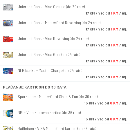
Unicredit Bank - Visa Classic (do 24 rate)
17
KM
/ već od
1 KM
/ mj.
Unicredit Bank - MasterCard Revolving (do 24 rate)
17
KM
/ već od
1 KM
/ mj.
Unicredit Bank - Visa Revolving (do 24 rate)
17
KM
/ već od
1 KM
/ mj.
Unicredit Bank - Visa Gold (do 24 rate)
17
KM
/ već od
1 KM
/ mj.
NLB banka - Master Charge (do 24 rate)
17
KM
/ već od
1 KM
/ mj.
PLAĆANJE KARTICOM DO 36 RATA
Sparkasse - MasterCard Shop & Fun (do 36 rata)
15
KM
/ već od
0 KM
/ mj.
BBI - Visa kupovna kartica (do 36 rata)
15
KM
/ već od
0 KM
/ mj.
Raiffeisen - VISA Magic Card kartica (do 36 rata)