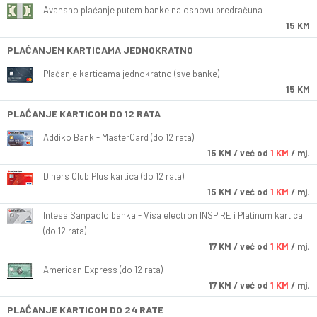
Avansno plaćanje putem banke na osnovu predračuna
15 KM
PLAĆANJEM KARTICAMA JEDNOKRATNO
Plaćanje karticama jednokratno (sve banke)
15 KM
PLAĆANJE KARTICOM DO 12 RATA
Addiko Bank - MasterCard (do 12 rata)
15
KM
/ već od
1 KM
/ mj.
Diners Club Plus kartica (do 12 rata)
15
KM
/ već od
1 KM
/ mj.
Intesa Sanpaolo banka - Visa electron INSPIRE i Platinum kartica
(do 12 rata)
17
KM
/ već od
1 KM
/ mj.
American Express (do 12 rata)
17
KM
/ već od
1 KM
/ mj.
PLAĆANJE KARTICOM DO 24 RATE