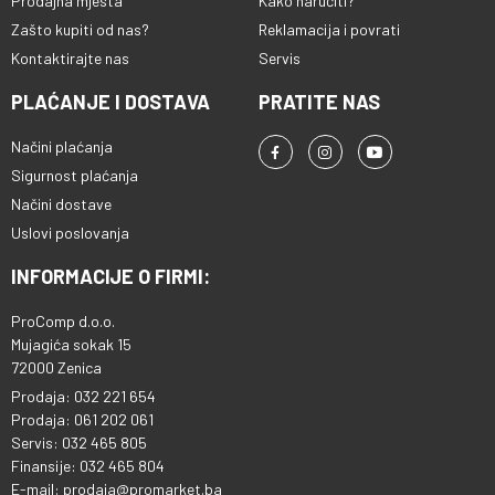
Prodajna mjesta
Kako naručiti?
Zašto kupiti od nas?
Reklamacija i povrati
Kontaktirajte nas
Servis
PLAĆANJE I DOSTAVA
PRATITE NAS
Načini plaćanja
Sigurnost plaćanja
Načini dostave
Uslovi poslovanja
INFORMACIJE O FIRMI:
ProComp d.o.o.
Mujagića sokak 15
72000 Zenica
Prodaja: 032 221 654
Prodaja: 061 202 061
Servis: 032 465 805
Finansije: 032 465 804
E-mail: prodaja@promarket.ba