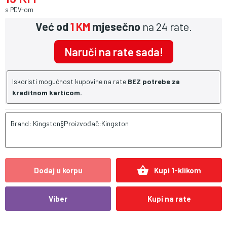
s PDV-om
Već od
1 KM
mjesečno
na 24 rate.
Naruči na rate sada!
Iskoristi mogućnost kupovine na rate
BEZ potrebe za
kreditnom karticom.
Brand: Kingston§Proizvođač:Kingston
shopping_basket
Dodaj u korpu
Kupi 1-klikom
Viber
Kupi na rate