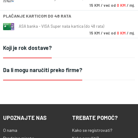
15
KM
/ već od
0 KM
/ mj.
PLAĆANJE KARTICOM DO 48 RATA
ASA banka - VISA Super naša kartica (do 48 rata)
15
KM
/ već od
0 KM
/ mj.
Koji je rok dostave?
Da li mogu naručiti preko firme?
UPOZNAJTE NAS
TREBATE POMOĆ?
O nama
Kako se registrovati?