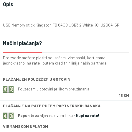
Opis
USB Memory stick Kingston FD 64GB USB3.2 White KC-U2G64-5R
Načini plaćanja?
Proizvode možete platiti pouzećem, virmanski, karticama
jednokratno, na rate i putem kreditnih linija naših partnera.
PLAĆANJEM POUZEĆEM U GOTOVINI
Pouzećem u gotovini prilikom preuzimanja
15 KM
PLAĆANJE NA RATE PUTEM PARTNERSKIH BANAKA
Popunite zahtjev
na ovom linku -
Kupi na rate!
VIRMANSKOM UPLATOM