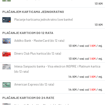
13 KM
PLAĆANJEM KARTICAMA JEDNOKRATNO
Plaćanje karticama jednokratno (sve banke)
13 KM
PLAĆANJE KARTICOM DO 12 RATA
Addiko Bank - MasterCard (do 12 rata)
13
KM
/ već od
1 KM
/ mj.
Diners Club Plus kartica (do 12 rata)
13
KM
/ već od
1 KM
/ mj.
Intesa Sanpaolo banka - Visa electron INSPIRE i Platinum kartica
(do 12 rata)
14
KM
/ već od
1 KM
/ mj.
American Express (do 12 rata)
14
KM
/ već od
1 KM
/ mj.
PLAĆANJE KARTICOM DO 24 RATE