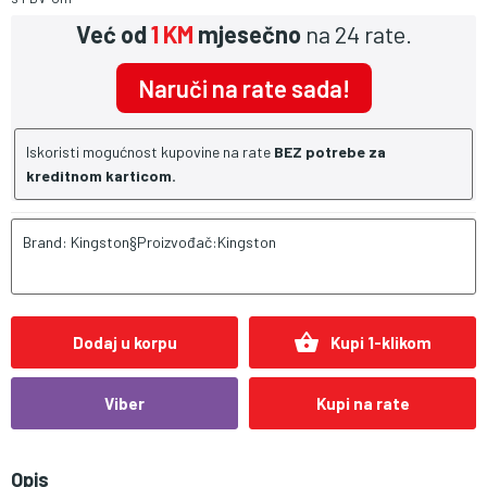
Već od
1 KM
mjesečno
na 24 rate.
Naruči na rate sada!
Iskoristi mogućnost kupovine na rate
BEZ potrebe za
kreditnom karticom.
Brand: Kingston§Proizvođač:Kingston
shopping_basket
Dodaj u korpu
Kupi 1-klikom
Viber
Kupi na rate
Opis