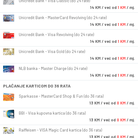
Unicredit Bank - Visa Classic (do 24 rate)
14
KM
/ već od
1 KM
/ mj.
Unicredit Bank - MasterCard Revolving (do 24 rate)
14
KM
/ već od
1 KM
/ mj.
Unicredit Bank - Visa Revolving (do 24 rate)
14
KM
/ već od
1 KM
/ mj.
Unicredit Bank - Visa Gold (do 24 rate)
14
KM
/ već od
1 KM
/ mj.
NLB banka - Master Charge (do 24 rate)
14
KM
/ već od
1 KM
/ mj.
PLAĆANJE KARTICOM DO 36 RATA
Sparkasse - MasterCard Shop & Fun (do 36 rata)
13
KM
/ već od
0 KM
/ mj.
BBI - Visa kupovna kartica (do 36 rata)
13
KM
/ već od
0 KM
/ mj.
Raiffeisen - VISA Magic Card kartica (do 36 rata)
13
KM
/ već od
0 KM
/ mj.