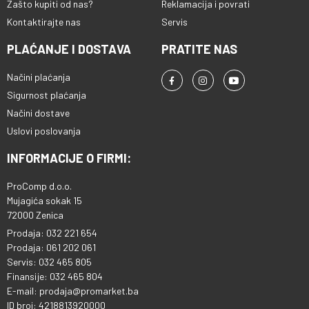
Zašto kupiti od nas?
Reklamacija i povrati
Kontaktirajte nas
Servis
PLAĆANJE I DOSTAVA
PRATITE NAS
Načini plaćanja
Sigurnost plaćanja
Načini dostave
Uslovi poslovanja
INFORMACIJE O FIRMI:
ProComp d.o.o.
Mujagića sokak 15
72000 Zenica
Prodaja: 032 221 654
Prodaja: 061 202 061
Servis: 032 465 805
Finansije: 032 465 804
E-mail: prodaja@promarket.ba
ID broj: 4218813920000