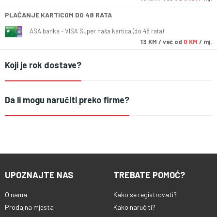
PLAĆANJE KARTICOM DO 48 RATA
ASA banka - VISA Super naša kartica (do 48 rata)
13
KM
/ već od
0 KM
/ mj.
Koji je rok dostave?
Da li mogu naručiti preko firme?
UPOZNAJTE NAS
TREBATE POMOĆ?
O nama
Kako se registrovati?
Prodajna mjesta
Kako naručiti?