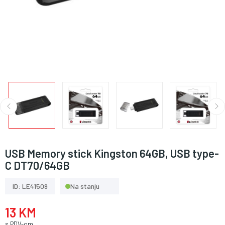
USB Memory stick Kingston 64GB, USB type-
C DT70/64GB
ID: LE41509
Na stanju
13 KM
s PDV-om