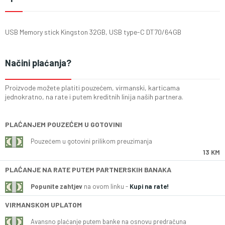
USB Memory stick Kingston 32GB, USB type-C DT70/64GB
Načini plaćanja?
Proizvode možete platiti pouzećem, virmanski, karticama
jednokratno, na rate i putem kreditnih linija naših partnera.
PLAĆANJEM POUZEĆEM U GOTOVINI
Pouzećem u gotovini prilikom preuzimanja
13 KM
PLAĆANJE NA RATE PUTEM PARTNERSKIH BANAKA
Popunite zahtjev
na ovom linku -
Kupi na rate!
VIRMANSKOM UPLATOM
Avansno plaćanje putem banke na osnovu predračuna