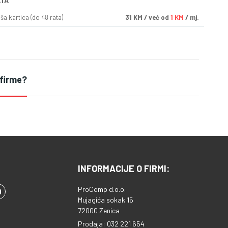
ATA
a kartica (do 48 rata)
31
KM
/ već od
1 KM
/ mj.
 firme?
INFORMACIJE O FIRMI:
ProComp d.o.o.
Mujagića sokak 15
72000 Zenica
Prodaja: 032 221 654