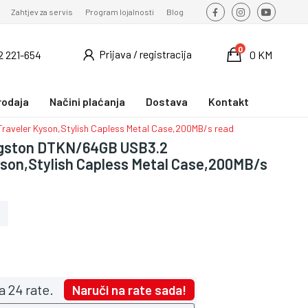
Zahtjev za servis
Program lojalnosti
Blog
0
Prijava / registracija
2 221-654
0 KM
rodaja
Načini plaćanja
Dostava
Kontakt
aveler Kyson,Stylish Capless Metal Case,200MB/s read
ngston DTKN/64GB USB3.2
son,Stylish Capless Metal Case,200MB/s
a 24 rate.
Naruči na rate sada!