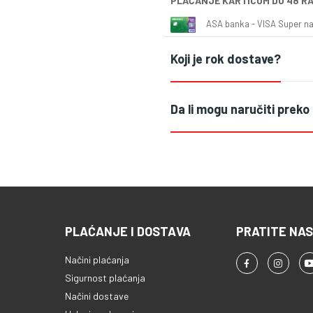
PLAĆANJE KARTICOM DO 48 R
ASA banka - VISA Super naš
Koji je rok dostave?
Da li mogu naručiti preko
PLAĆANJE I DOSTAVA
PRATITE NAS
Načini plaćanja
Sigurnost plaćanja
Načini dostave