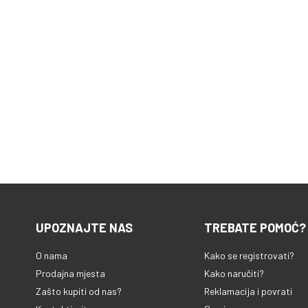
UPOZNAJTE NAS
TREBATE POMOĆ?
O nama
Kako se registrovati?
Prodajna mjesta
Kako naručiti?
Zašto kupiti od nas?
Reklamacija i povrati