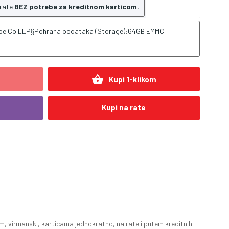
 rate
BEZ potrebe za kreditnom karticom.
rope Co LLP§Pohrana podataka (Storage):64GB EMMC
shopping_basket
Kupi 1-klikom
Kupi na rate
, virmanski, karticama jednokratno, na rate i putem kreditnih