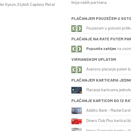
linija naših partnera.
r Kyson,Stylish Capless Metal
PLAĆANJEM POUZEĆEM U GOTO
Pouzećem u gotovini prili
PLAĆANJE NA RATE PUTEM PA
Popunite zahtjev
na ovom
VIRMANSKOM UPLATOM
Avansno plaćanje putem b
PLAĆANJEM KARTICAMA JEDN
Plaćanje karticama jednok
PLAĆANJE KARTICOM DO 12 RA
Addiko Bank - MasterCard (
Diners Club Plus kartica (do
Intesa Sanpaolo banka - Vi