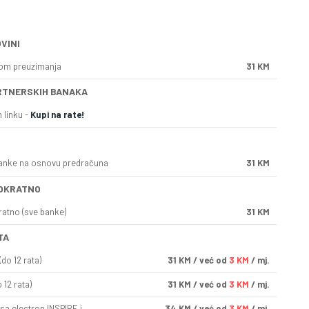
VINI
kom preuzimanja
31 KM
RTNERSKIH BANAKA
 linku -
Kupi na rate!
anke na osnovu predračuna
31 KM
OKRATNO
ratno (sve banke)
31 KM
TA
do 12 rata)
31
KM
/ već od
3 KM
/ mj.
 12 rata)
31
KM
/ već od
3 KM
/ mj.
sa electron INSPIRE i
34
KM
/ već od
3 KM
/ mj.