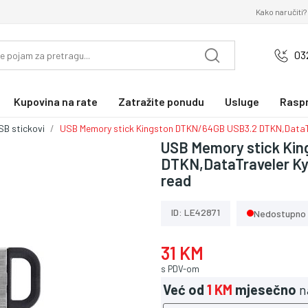
Kako naručiti?
03
Kupovina na rate
Zatražite ponudu
Usluge
Rasp
SB stickovi
USB Memory stick Kingston DTKN/64GB USB3.2 DTKN,DataTr
USB Memory stick Ki
DTKN,DataTraveler Ky
read
ID: LE42871
Nedostupno
31 KM
s PDV-om
Već od
1 KM
mjesečno
n