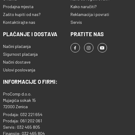
Prodajna mjesta
Kako naručiti?
Zašto kupiti od nas?
Reklamacija i povrati
Kontaktirajte nas
Servis
PLAĆANJE I DOSTAVA
PRATITE NAS
Načini plaćanja
Sigurnost plaćanja
Načini dostave
Uslovi poslovanja
INFORMACIJE O FIRMI:
ProComp d.o.o.
Mujagića sokak 15
72000 Zenica
Prodaja: 032 221 654
Prodaja: 061 202 061
Servis: 032 465 805
Finansije: 032 465 804