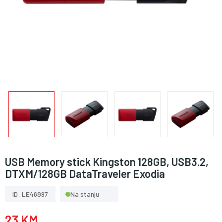
USB Memory stick Kingston 128GB, USB3.2,
DTXM/128GB DataTraveler Exodia
ID: LE46897
Na stanju
23 KM