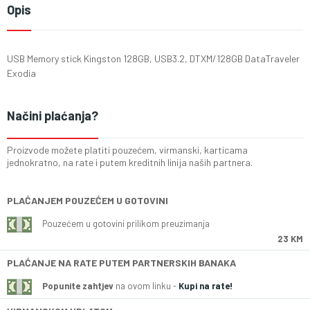
Opis
USB Memory stick Kingston 128GB, USB3.2, DTXM/128GB DataTraveler
Exodia
Načini plaćanja?
Proizvode možete platiti pouzećem, virmanski, karticama
jednokratno, na rate i putem kreditnih linija naših partnera.
PLAĆANJEM POUZEĆEM U GOTOVINI
Pouzećem u gotovini prilikom preuzimanja
23 KM
PLAĆANJE NA RATE PUTEM PARTNERSKIH BANAKA
Popunite zahtjev
na ovom linku -
Kupi na rate!