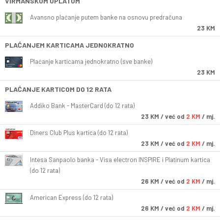
VIRMANSKOM UPLATOM
Avansno plaćanje putem banke na osnovu predračuna
23 KM
PLAĆANJEM KARTICAMA JEDNOKRATNO
Plaćanje karticama jednokratno (sve banke)
23 KM
PLAĆANJE KARTICOM DO 12 RATA
Addiko Bank - MasterCard (do 12 rata)
23
KM
/ već od
2 KM
/ mj.
Diners Club Plus kartica (do 12 rata)
23
KM
/ već od
2 KM
/ mj.
Intesa Sanpaolo banka - Visa electron INSPIRE i Platinum kartica
(do 12 rata)
26
KM
/ već od
2 KM
/ mj.
American Express (do 12 rata)
26
KM
/ već od
2 KM
/ mj.