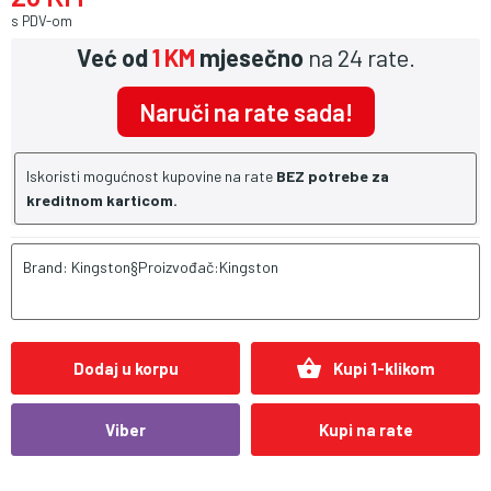
s PDV-om
Već od
1 KM
mjesečno
na 24 rate.
Naruči na rate sada!
Iskoristi mogućnost kupovine na rate
BEZ potrebe za
kreditnom karticom.
Brand: Kingston§Proizvođač:Kingston
shopping_basket
Dodaj u korpu
Kupi 1-klikom
Viber
Kupi na rate