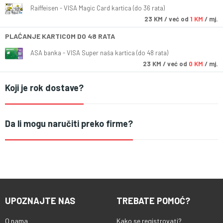
Raiffeisen - VISA Magic Card kartica (do 36 rata)
23
KM
/ već od
1 KM
/ mj.
PLAĆANJE KARTICOM DO 48 RATA
ASA banka - VISA Super naša kartica (do 48 rata)
23
KM
/ već od
0 KM
/ mj.
Koji je rok dostave?
Da li mogu naručiti preko firme?
UPOZNAJTE NAS
TREBATE POMOĆ?
O nama
Kako se registrovati?