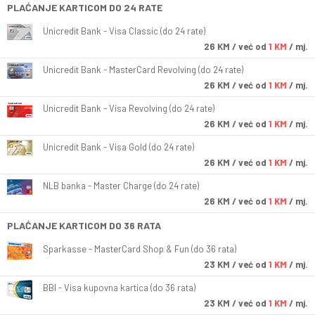
PLAĆANJE KARTICOM DO 24 RATE
Unicredit Bank - Visa Classic (do 24 rate)
26
KM
/ već od
1 KM
/ mj.
Unicredit Bank - MasterCard Revolving (do 24 rate)
26
KM
/ već od
1 KM
/ mj.
Unicredit Bank - Visa Revolving (do 24 rate)
26
KM
/ već od
1 KM
/ mj.
Unicredit Bank - Visa Gold (do 24 rate)
26
KM
/ već od
1 KM
/ mj.
NLB banka - Master Charge (do 24 rate)
26
KM
/ već od
1 KM
/ mj.
PLAĆANJE KARTICOM DO 36 RATA
Sparkasse - MasterCard Shop & Fun (do 36 rata)
23
KM
/ već od
1 KM
/ mj.
BBI - Visa kupovna kartica (do 36 rata)
23
KM
/ već od
1 KM
/ mj.