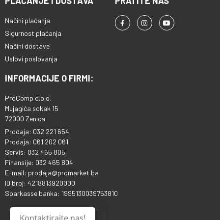
PLAĆANJE I DOSTAVA
PRATITE NAS
Načini plaćanja
Sigurnost plaćanja
Načini dostave
Uslovi poslovanja
INFORMACIJE O FIRMI:
ProComp d.o.o.
Mujagića sokak 15
72000 Zenica
Prodaja: 032 221 654
Prodaja: 061 202 061
Servis: 032 465 805
Finansije: 032 465 804
E-mail: prodaja@promarket.ba
ID broj: 4218813920000
Sparkasse banka: 1995130039753810
Kontaktirajte nas!