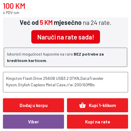
100 KM
s PDV-om
Već od
5 KM
mjesečno
na 24 rate.
Naruči na rate sada!
Iskoristi mogućnost kupovine na rate
BEZ potrebe za
kreditnom karticom.
Kingston Flash Drive 256GB USB3.2 DTKN,DataTraveler
Kyson,Stylish Capless Metal Case,r/w:200/60MBs
shopping_basket
Dodaj u korpu
Kupi 1-klikom
Viber
Kupi na rate