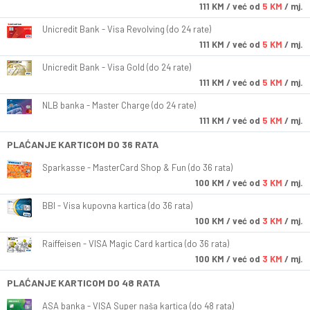
111
KM
/ već od
5 KM
/ mj.
Unicredit Bank - Visa Revolving (do 24 rate)
111
KM
/ već od
5 KM
/ mj.
Unicredit Bank - Visa Gold (do 24 rate)
111
KM
/ već od
5 KM
/ mj.
NLB banka - Master Charge (do 24 rate)
111
KM
/ već od
5 KM
/ mj.
PLAĆANJE KARTICOM DO 36 RATA
Sparkasse - MasterCard Shop & Fun (do 36 rata)
100
KM
/ već od
3 KM
/ mj.
BBI - Visa kupovna kartica (do 36 rata)
100
KM
/ već od
3 KM
/ mj.
Raiffeisen - VISA Magic Card kartica (do 36 rata)
100
KM
/ već od
3 KM
/ mj.
PLAĆANJE KARTICOM DO 48 RATA
ASA banka - VISA Super naša kartica (do 48 rata)