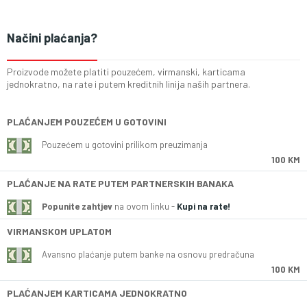
Načini plaćanja?
Proizvode možete platiti pouzećem, virmanski, karticama
jednokratno, na rate i putem kreditnih linija naših partnera.
PLAĆANJEM POUZEĆEM U GOTOVINI
Pouzećem u gotovini prilikom preuzimanja
100 KM
PLAĆANJE NA RATE PUTEM PARTNERSKIH BANAKA
Popunite zahtjev
na ovom linku -
Kupi na rate!
VIRMANSKOM UPLATOM
Avansno plaćanje putem banke na osnovu predračuna
100 KM
PLAĆANJEM KARTICAMA JEDNOKRATNO