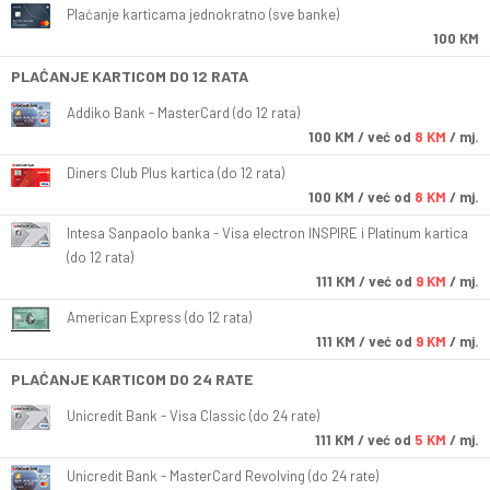
Plaćanje karticama jednokratno (sve banke)
100 KM
PLAĆANJE KARTICOM DO 12 RATA
Addiko Bank - MasterCard (do 12 rata)
100
KM
/ već od
8 KM
/ mj.
Diners Club Plus kartica (do 12 rata)
100
KM
/ već od
8 KM
/ mj.
Intesa Sanpaolo banka - Visa electron INSPIRE i Platinum kartica
(do 12 rata)
111
KM
/ već od
9 KM
/ mj.
American Express (do 12 rata)
111
KM
/ već od
9 KM
/ mj.
PLAĆANJE KARTICOM DO 24 RATE
Unicredit Bank - Visa Classic (do 24 rate)
111
KM
/ već od
5 KM
/ mj.
Unicredit Bank - MasterCard Revolving (do 24 rate)