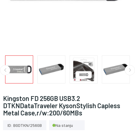
Kingston FD 256GB USB3.2
DTKNDataTraveler KysonStylish Capless
Metal Case,r/w:200/60MBs
ID: BGDTKN/256GB
Na stanju