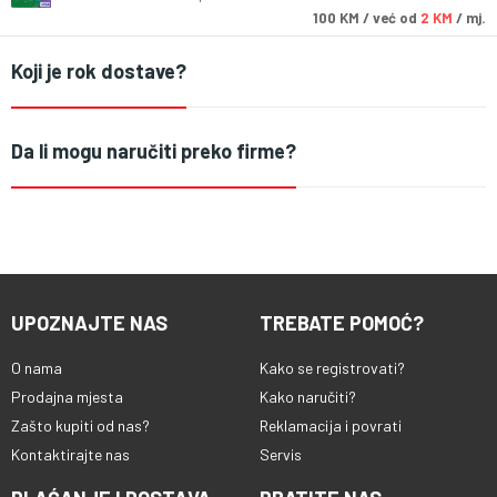
100
KM
/ već od
2 KM
/ mj.
Koji je rok dostave?
Da li mogu naručiti preko firme?
UPOZNAJTE NAS
TREBATE POMOĆ?
O nama
Kako se registrovati?
Prodajna mjesta
Kako naručiti?
Zašto kupiti od nas?
Reklamacija i povrati
Kontaktirajte nas
Servis