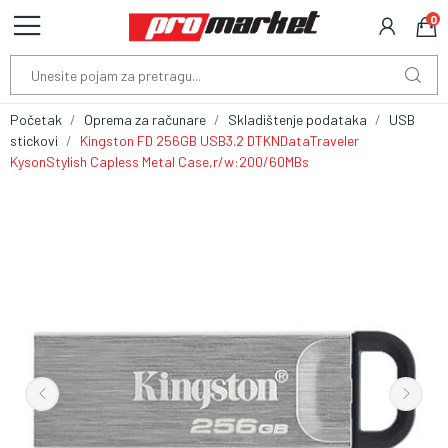
0
Početak
Oprema za računare
Skladištenje podataka
USB
stickovi
Kingston FD 256GB USB3.2 DTKNDataTraveler
KysonStylish Capless Metal Case,r/w:200/60MBs