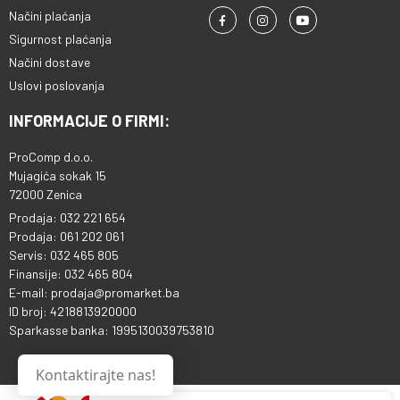
Načini plaćanja
Sigurnost plaćanja
Načini dostave
Uslovi poslovanja
INFORMACIJE O FIRMI:
ProComp d.o.o.
Mujagića sokak 15
72000 Zenica
Prodaja: 032 221 654
Prodaja: 061 202 061
Servis: 032 465 805
Finansije: 032 465 804
E-mail: prodaja@promarket.ba
ID broj: 4218813920000
Sparkasse banka: 1995130039753810
Kontaktirajte nas!