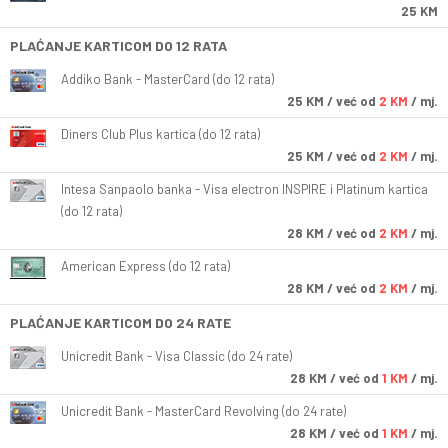
25 KM
PLAĆANJE KARTICOM DO 12 RATA
Addiko Bank - MasterCard (do 12 rata)
25
KM
/ već od
2 KM
/ mj.
Diners Club Plus kartica (do 12 rata)
25
KM
/ već od
2 KM
/ mj.
Intesa Sanpaolo banka - Visa electron INSPIRE i Platinum kartica
(do 12 rata)
28
KM
/ već od
2 KM
/ mj.
American Express (do 12 rata)
28
KM
/ već od
2 KM
/ mj.
PLAĆANJE KARTICOM DO 24 RATE
Unicredit Bank - Visa Classic (do 24 rate)
28
KM
/ već od
1 KM
/ mj.
Unicredit Bank - MasterCard Revolving (do 24 rate)
28
KM
/ već od
1 KM
/ mj.