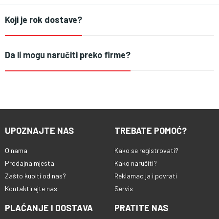
Koji je rok dostave?
Da li mogu naručiti preko firme?
UPOZNAJTE NAS
TREBATE POMOĆ?
O nama
Kako se registrovati?
Prodajna mjesta
Kako naručiti?
Zašto kupiti od nas?
Reklamacija i povrati
Kontaktirajte nas
Servis
PLAĆANJE I DOSTAVA
PRATITE NAS