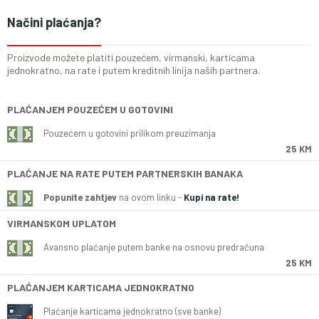
Načini plaćanja?
Proizvode možete platiti pouzećem, virmanski, karticama
jednokratno, na rate i putem kreditnih linija naših partnera.
PLAĆANJEM POUZEĆEM U GOTOVINI
Pouzećem u gotovini prilikom preuzimanja
25 KM
PLAĆANJE NA RATE PUTEM PARTNERSKIH BANAKA
Popunite zahtjev
na ovom linku -
Kupi na rate!
VIRMANSKOM UPLATOM
Avansno plaćanje putem banke na osnovu predračuna
25 KM
PLAĆANJEM KARTICAMA JEDNOKRATNO
Plaćanje karticama jednokratno (sve banke)