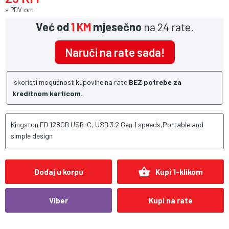
s PDV-om
Već od
1 KM
mjesečno
na 24 rate.
Naruči na rate sada!
Iskoristi mogućnost kupovine na rate
BEZ potrebe za
kreditnom karticom.
Kingston FD 128GB USB-C, USB 3.2 Gen 1 speeds,Portable and
simple design
shopping_basket
Dodaj u korpu
Kupi 1-klikom
Viber
Kupi na rate