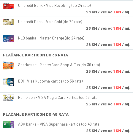
Unicredit Bank - Visa Revolving (do 24 rate)
28
KM
/ već od
1 KM
/ mj.
Unicredit Bank - Visa Gold (do 24 rate)
28
KM
/ već od
1 KM
/ mj.
NLB banka - Master Charge (do 24 rate)
28
KM
/ već od
1 KM
/ mj.
PLAĆANJE KARTICOM DO 36 RATA
Sparkasse - MasterCard Shop & Fun (do 36 rata)
25
KM
/ već od
1 KM
/ mj.
BBI - Visa kupovna kartica (do 36 rata)
25
KM
/ već od
1 KM
/ mj.
Raiffeisen - VISA Magic Card kartica (do 36 rata)
25
KM
/ već od
1 KM
/ mj.
PLAĆANJE KARTICOM DO 48 RATA
ASA banka - VISA Super naša kartica (do 48 rata)
25
KM
/ već od
1 KM
/ mj.