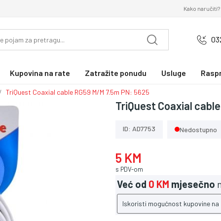
Kako naručiti?
03
Kupovina na rate
Zatražite ponudu
Usluge
Rasp
TriQuest Coaxial cable RG59 M/M 7.5m PN: 5625
TriQuest Coaxial cabl
ID: AD7753
Nedostupno
5 KM
s PDV-om
Već od
0 KM
mjesečno
n
Iskoristi mogućnost kupovine na