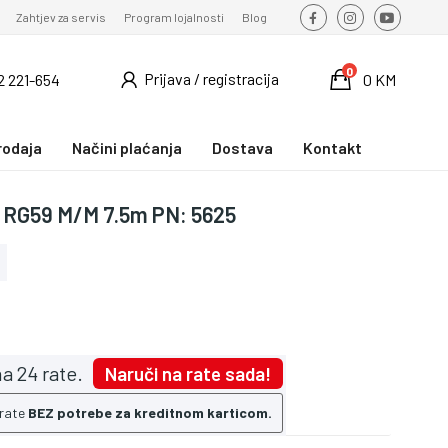
Zahtjev za servis
Program lojalnosti
Blog
0
Prijava / registracija
2 221-654
0 KM
rodaja
Načini plaćanja
Dostava
Kontakt
e RG59 M/M 7.5m PN: 5625
a 24 rate.
Naruči na rate sada!
 rate
BEZ potrebe za kreditnom karticom.