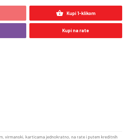
shopping_basket
Kupi 1-klikom
Kupi na rate
, virmanski, karticama jednokratno, na rate i putem kreditnih