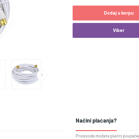
Dodaj u korpu
Viber
Načini plaćanja?
Proizvode možete platiti pouzećem