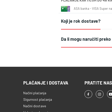
PLAĆANJE KARTICOM DO 48 R
ASA banka - VISA Super naš
Koji je rok dostave?
Da li mogu naručiti preko
PLAĆANJE I DOSTAVA
PRATITE NAS
Načini plaćanja
Sigurnost plaćanja
Načini dostave