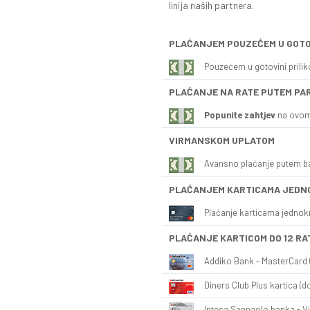
linija naših partnera.
PLAĆANJEM POUZEĆEM U GOTO
Pouzećem u gotovini prili
PLAĆANJE NA RATE PUTEM PA
Popunite zahtjev
na ovom
VIRMANSKOM UPLATOM
Avansno plaćanje putem b
PLAĆANJEM KARTICAMA JEDN
Plaćanje karticama jednok
PLAĆANJE KARTICOM DO 12 RA
Addiko Bank - MasterCard (
Diners Club Plus kartica (do
Intesa Sanpaolo banka - Vi