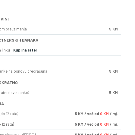
VINI
kom preuzimanja
5 KM
RTNERSKIH BANAKA
 linku -
Kupi na rate!
anke na osnovu predračuna
5 KM
OKRATNO
ratno (sve banke)
5 KM
TA
do 12 rata)
5
KM
/ već od
0 KM
/ mj.
 12 rata)
5
KM
/ već od
0 KM
/ mj.
sa electron INSPIRE i
6
KM
/ već od
0 KM
/ mj.