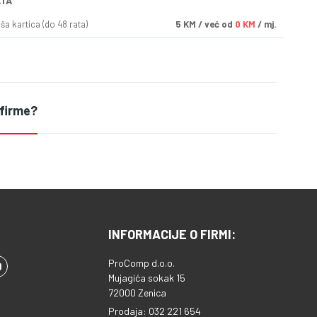
ATA
a kartica (do 48 rata)
5
KM
/ već od
0 KM
/ mj.
 firme?
INFORMACIJE O FIRMI:
ProComp d.o.o.
Mujagića sokak 15
72000 Zenica
Prodaja: 032 221 654