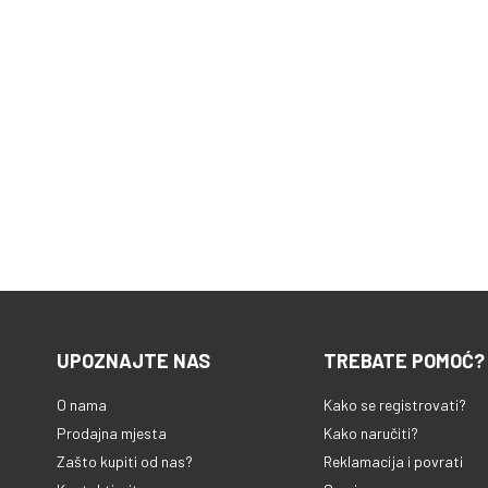
UPOZNAJTE NAS
TREBATE POMOĆ?
O nama
Kako se registrovati?
Prodajna mjesta
Kako naručiti?
Zašto kupiti od nas?
Reklamacija i povrati