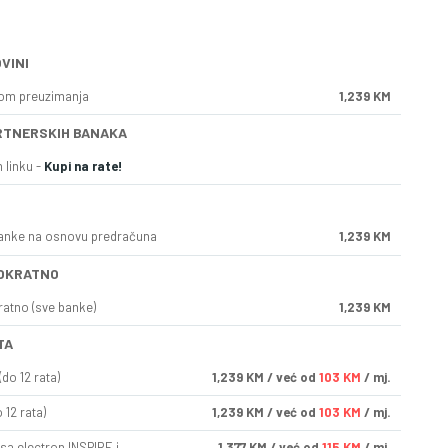
VINI
kom preuzimanja
1,239 KM
RTNERSKIH BANAKA
 linku -
Kupi na rate!
anke na osnovu predračuna
1,239 KM
OKRATNO
ratno (sve banke)
1,239 KM
TA
do 12 rata)
1,239
KM
/ već od
103 KM
/ mj.
 12 rata)
1,239
KM
/ već od
103 KM
/ mj.
sa electron INSPIRE i
1,377
KM
/ već od
115 KM
/ mj.