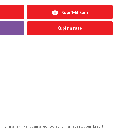
shopping_basket
Kupi 1-klikom
Kupi na rate
, virmanski, karticama jednokratno, na rate i putem kreditnih