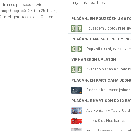
linija naših partnera.
0 frames per second,Video
nge (degree):-25 to +25,Tilting
, Intelligent Assistant:Cortana,
PLAĆANJEM POUZEĆEM U GOTO
Pouzećem u gotovini prili
PLAĆANJE NA RATE PUTEM PA
Popunite zahtjev
na ovom
VIRMANSKOM UPLATOM
Avansno plaćanje putem b
PLAĆANJEM KARTICAMA JEDN
Plaćanje karticama jednok
PLAĆANJE KARTICOM DO 12 RA
Addiko Bank - MasterCard (
Diners Club Plus kartica (do
Intesa Sanpaolo banka - Vi