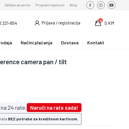
Zahtjev za servis
Program lojalnosti
Blog
0
Prijava / registracija
2 221-654
0 KM
rodaja
Načini plaćanja
Dostava
Kontakt
rence camera pan / tilt
na 24 rate.
Naruči na rate sada!
 rate
BEZ potrebe za kreditnom karticom.