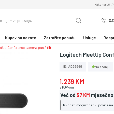
Kako naručiti?
03
Kupovina na rate
Zatražite ponudu
Usluge
Rasp
tUp Conference camera pan / tilt
Logitech MeetUp Confe
ID: AD26868
Na stanju
1.239 KM
s PDV-om
Već od
57 KM
mjesečno
Iskoristi mogućnost kupovine na