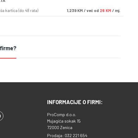
ATA
a kartica (do 48 rata)
1,239
KM
/ već od
26 KM
/ mj.
 firme?
INFORMACIJE O FIRMI:
ProComp d.o.o.
Mujagića sokak 15
72000 Zenica
Prodaja: 032 221 654