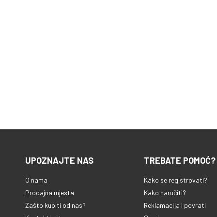
UPOZNAJTE NAS
TREBATE POMOĆ?
O nama
Kako se registrovati?
Prodajna mjesta
Kako naručiti?
Zašto kupiti od nas?
Reklamacija i povrati