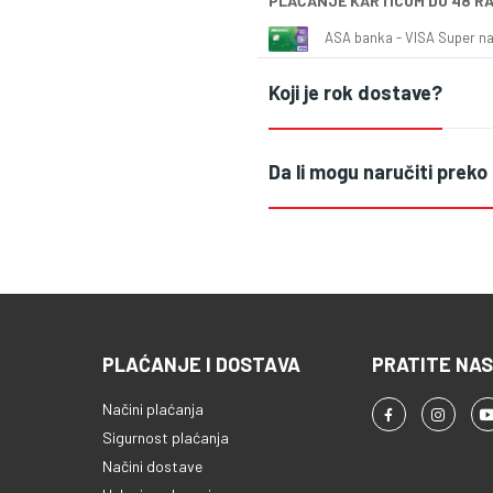
PLAĆANJE KARTICOM DO 48 R
ASA banka - VISA Super naš
Koji je rok dostave?
Da li mogu naručiti preko
PLAĆANJE I DOSTAVA
PRATITE NAS
Načini plaćanja
Sigurnost plaćanja
Načini dostave