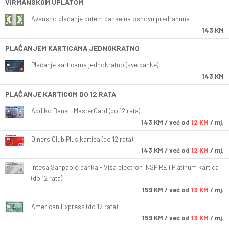
VIRMANSKOM UPLATOM
Avansno plaćanje putem banke na osnovu predračuna
143 KM
PLAĆANJEM KARTICAMA JEDNOKRATNO
Plaćanje karticama jednokratno (sve banke)
143 KM
PLAĆANJE KARTICOM DO 12 RATA
Addiko Bank - MasterCard (do 12 rata)
143
KM
/ već od
12 KM
/ mj.
Diners Club Plus kartica (do 12 rata)
143
KM
/ već od
12 KM
/ mj.
Intesa Sanpaolo banka - Visa electron INSPIRE i Platinum kartica
(do 12 rata)
159
KM
/ već od
13 KM
/ mj.
American Express (do 12 rata)
159
KM
/ već od
13 KM
/ mj.