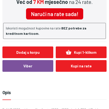
Već od
7 KM
mjesečno
na 24 rate.
Naruči na rate sada!
Iskoristi mogućnost kupovine na rate
BEZ potrebe za
kreditnom karticom.
shopping_basket
Dodaj u korpu
Kupi 1-klikom
Viber
Kupi na rate
Opis