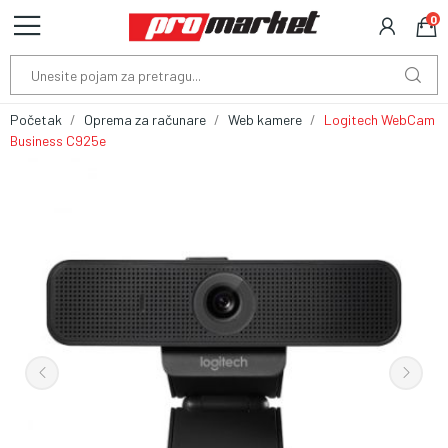
0
Početak
Oprema za računare
Web kamere
Logitech WebCam
Business C925e