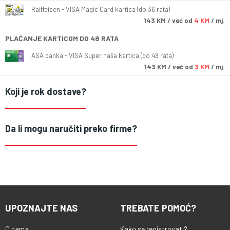
Raiffeisen - VISA Magic Card kartica (do 36 rata)
143
KM
/ već od
4 KM
/ mj.
PLAĆANJE KARTICOM DO 48 RATA
ASA banka - VISA Super naša kartica (do 48 rata)
143
KM
/ već od
3 KM
/ mj.
Koji je rok dostave?
Da li mogu naručiti preko firme?
UPOZNAJTE NAS
TREBATE POMOĆ?
O nama
Kako se registrovati?