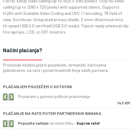
Full HD 1080p video calling (up to 1920 x 1080 pixels); 720p HD video
calling (up to 1280 x 720 pixels) with supported clients, Supports
H.264 with Scalable Video Coding and UVC 1.1 encoding, 78 field of
view, Autofocus, Integrated privacy shade, 2 omni-directional mics,
Hi-speed USB 2.0 certified (USB 3.0 ready), Tripod-ready universal clip
fits laptops, LCD, or CRT monitors
Načini plaćanja?
Proizvode možete platiti pouzećem, virmanski, karticama
jednokratno, na rate i putem kreditnih linija naših partnera.
PLAĆANJEM POUZEĆEM U GOTOVINI
Pouzećem u gotovini prilikom preuzimanja
143 KM
PLAĆANJE NA RATE PUTEM PARTNERSKIH BANAKA
Popunite zahtjev
na ovom linku -
Kupi na rate!