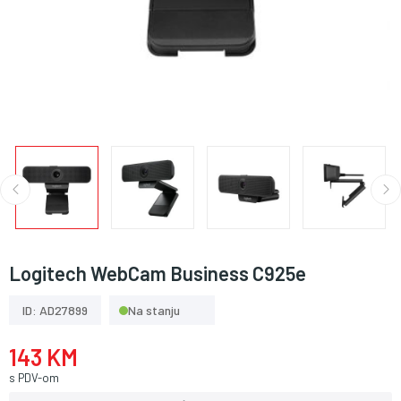
Logitech WebCam Business C925e
ID: AD27899
Na stanju
143 KM
s PDV-om