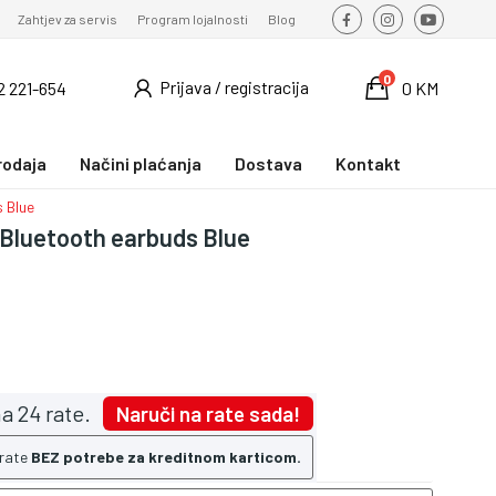
Zahtjev za servis
Program lojalnosti
Blog
0
Prijava / registracija
2 221-654
0 KM
rodaja
Načini plaćanja
Dostava
Kontakt
 Blue
Bluetooth earbuds Blue
a 24 rate.
Naruči na rate sada!
 rate
BEZ potrebe za kreditnom karticom.