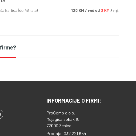
ATA
a kartica (do 48 rata)
120
KM
/ već od
3 KM
/ mj.
 firme?
INFORMACIJE O FIRMI:
ProComp d.o.o.
Mujagića sokak 15
72000 Zenica
Prodaja: 032 221 654