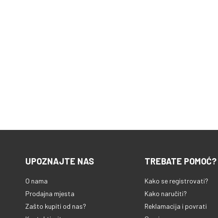
UPOZNAJTE NAS
TREBATE POMOĆ?
O nama
Kako se registrovati?
Prodajna mjesta
Kako naručiti?
Zašto kupiti od nas?
Reklamacija i povrati