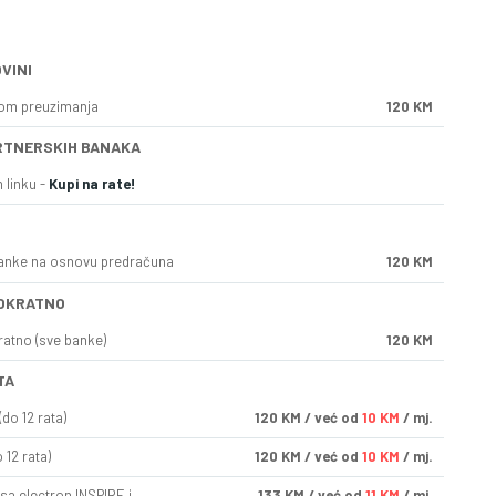
VINI
kom preuzimanja
120 KM
RTNERSKIH BANAKA
 linku -
Kupi na rate!
anke na osnovu predračuna
120 KM
OKRATNO
ratno (sve banke)
120 KM
TA
do 12 rata)
120
KM
/ već od
10 KM
/ mj.
 12 rata)
120
KM
/ već od
10 KM
/ mj.
sa electron INSPIRE i
133
KM
/ već od
11 KM
/ mj.