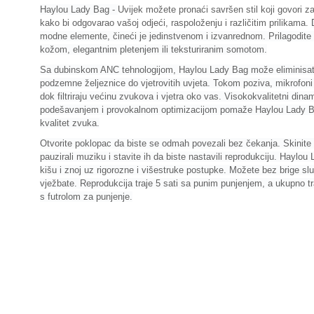
Haylou Lady Bag -
Uvijek možete pronaći savršen stil koji govori z
kako bi odgovarao vašoj odjeći, raspoloženju i različitim prilikama.
modne elemente, čineći je jedinstvenom i izvanrednom. Prilagodite
kožom, elegantnim pletenjem ili teksturiranim somotom.
Sa dubinskom ANC tehnologijom, Haylou Lady Bag može eliminisati
podzemne željeznice do vjetrovitih uvjeta.
Tokom poziva, mikrofoni
dok filtriraju većinu zvukova i vjetra oko vas.
Visokokvalitetni dinam
podešavanjem i provokalnom optimizacijom pomaže Haylou Lady B
kvalitet zvuka.
Otvorite poklopac da biste se odmah povezali bez čekanja. Skinite 
pauzirali muziku i stavite ih da biste nastavili reprodukciju.
Haylou L
kišu i znoj uz rigorozne i višestruke postupke. Možete bez brige sl
vježbate.
Reprodukcija traje 5 sati sa punim punjenjem, a ukupno tr
s futrolom za punjenje.