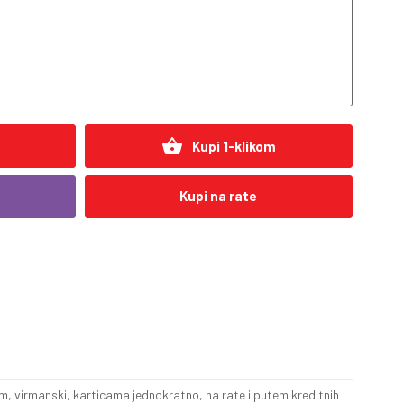
shopping_basket
Kupi 1-klikom
Kupi na rate
, virmanski, karticama jednokratno, na rate i putem kreditnih