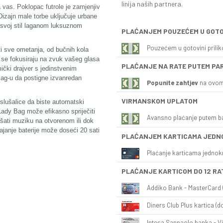
linija naših partnera.
a vas. Poklopac futrole je zamjenjiv
Dizajn male torbe uključuje urbane
 svoj stil laganom luksuznom
PLAĆANJEM POUZEĆEM U GOTO
Pouzećem u gotovini prili
 sve ometanja, od bučnih kola
 se fokusiraju na zvuk vašeg glasa
PLAĆANJE NA RATE PUTEM PA
ički drajver s jedinstvenim
ag-u da postigne izvanredan
Popunite zahtjev
na ovom
VIRMANSKOM UPLATOM
slušalice da biste automatski
ady Bag može efikasno spriječiti
Avansno plaćanje putem b
ušati muziku na otvorenom ili dok
ajanje baterije može doseći 20 sati
PLAĆANJEM KARTICAMA JEDN
Plaćanje karticama jednok
PLAĆANJE KARTICOM DO 12 RA
Addiko Bank - MasterCard (
Diners Club Plus kartica (do
Intesa Sanpaolo banka - Vi