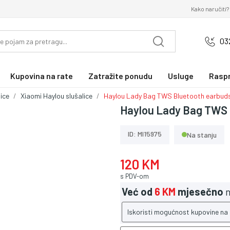
Kako naručiti?
03
Kupovina na rate
Zatražite ponudu
Usluge
Rasp
ice
Xiaomi Haylou slušalice
Haylou Lady Bag TWS Bluetooth earbuds
Haylou Lady Bag TWS 
ID: MI15975
Na stanju
120 KM
s PDV-om
Već od
6 KM
mjesečno
n
Iskoristi mogućnost kupovine na