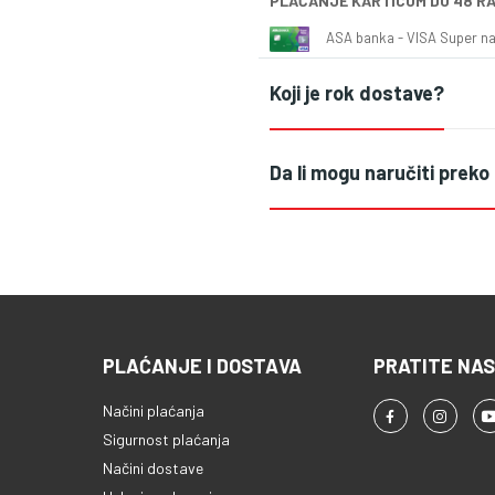
PLAĆANJE KARTICOM DO 48 R
ASA banka - VISA Super naš
Koji je rok dostave?
Da li mogu naručiti preko
PLAĆANJE I DOSTAVA
PRATITE NAS
Načini plaćanja
Sigurnost plaćanja
Načini dostave