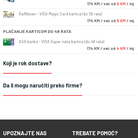
174
KM
/ već od
5 KM
/ mj.
Raiffeisen - VISA Magic Card kartica (do 36 rata)
174
KM
/ već od
5 KM
/ mj.
PLAĆANJE KARTICOM DO 48 RATA
ASA banka - VISA Super naša kartica (do 48 rata)
174
KM
/ već od
4 KM
/ mj.
Koji je rok dostave?
Da li mogu naručiti preko firme?
UPOZNAJTE NAS
TREBATE POMOĆ?