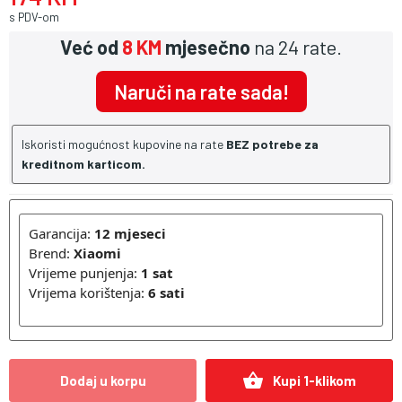
s PDV-om
Već od
8 KM
mjesečno
na 24 rate.
Naruči na rate sada!
Iskoristi mogućnost kupovine na rate
BEZ potrebe za
kreditnom karticom.
Garancija:
12 mjeseci
Brend:
Xiaomi
Vrijeme punjenja:
1 sat
Vrijema korištenja:
6 sati
shopping_basket
Dodaj u korpu
Kupi 1-klikom