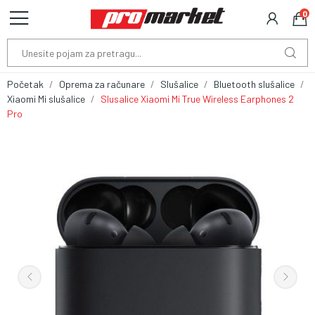
0
Početak
Oprema za računare
Slušalice
Bluetooth slušalice
Xiaomi Mi slušalice
Slusalice Xiaomi Mi True Wireless Earphones 2
Pro