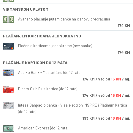
VIRMANSKOM UPLATOM
Avansno plaćanje putem banke na osnovu predračuna
174 KM
PLAĆANJEM KARTICAMA JEDNOKRATNO
Plaćanje karticama jednokratno (sve banke)
174 KM
PLAĆANJE KARTICOM DO 12 RATA
Addiko Bank - MasterCard (do 12 rata)
174
KM
/ već od
15 KM
/ mj.
Diners Club Plus kartica (do 12 rata)
174
KM
/ već od
15 KM
/ mj.
Intesa Sanpaolo banka - Visa electron INSPIRE i Platinum kartica
(do 12 rata)
193
KM
/ već od
16 KM
/ mj.
American Express (do 12 rata)