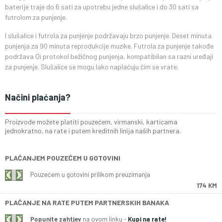
baterije traje do 6 sati za upotrebu jedne slušalice i do 30 sati sa
futrolom za punjenje.
I slušalice i futrola za punjenje podržavaju brzo punjenje. Deset minuta
punjenja za 90 minuta reprodukcije muzike. Futrola za punjenje takođe
podržava Qi protokol bežičnog punjenja, kompatibilan sa razni uređaji
za punjenje. Slušalice se mogu lako naplaćuju čim se vrate.
Načini plaćanja?
Proizvode možete platiti pouzećem, virmanski, karticama
jednokratno, na rate i putem kreditnih linija naših partnera.
PLAĆANJEM POUZEĆEM U GOTOVINI
Pouzećem u gotovini prilikom preuzimanja
174 KM
PLAĆANJE NA RATE PUTEM PARTNERSKIH BANAKA
Popunite zahtjev
na ovom linku -
Kupi na rate!