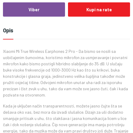
Viber
Kupi na rate
Opis
Xiaomi Mi True Wireless Earphones 2 Pro - Da bismo se nosili sa
uobičajenim šumovima, koristimo mikrofon za usmjeravanje i povratni
mikrofon kako bismo postigli hibridno slabljenje do 35 dB. U slučaju
buke visoke frekvencije od 1000-3000 Hz kao što su krikovi, buka
konstrukcije i glasna graja, jedinstveno velika šupljina također može
pružiti osjećaj tišine. Odvojeni mikrofon unutar uha radi za isporuku
precizan i čist zvuk u uhu, tako da vam može sve jasno čuti, čak i kada
pozivate na otvorenom.
Kada je uključen način transparentnosti, možete jasno čujte šta se
dešava oko vas, bez mora da izvadi slušalice. Dizajn za uši dodatno
smanjuje pritisak u uhu, što olakšava i jasna komunikacija licem u lice
čak i dok nošenje slušalica. Čip nove generacije ima manju potrošnju
energije, tako da muzika može da vam pravi društvo još duže. Trajanje