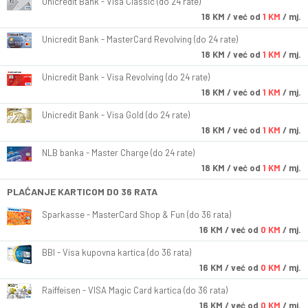
Unicredit Bank - Visa Classic (do 24 rate)
18
KM
/ već od
1 KM
/ mj.
Unicredit Bank - MasterCard Revolving (do 24 rate)
18
KM
/ već od
1 KM
/ mj.
Unicredit Bank - Visa Revolving (do 24 rate)
18
KM
/ već od
1 KM
/ mj.
Unicredit Bank - Visa Gold (do 24 rate)
18
KM
/ već od
1 KM
/ mj.
NLB banka - Master Charge (do 24 rate)
18
KM
/ već od
1 KM
/ mj.
PLAĆANJE KARTICOM DO 36 RATA
Sparkasse - MasterCard Shop & Fun (do 36 rata)
16
KM
/ već od
0 KM
/ mj.
BBI - Visa kupovna kartica (do 36 rata)
16
KM
/ već od
0 KM
/ mj.
Raiffeisen - VISA Magic Card kartica (do 36 rata)
16
KM
/ već od
0 KM
/ mj.