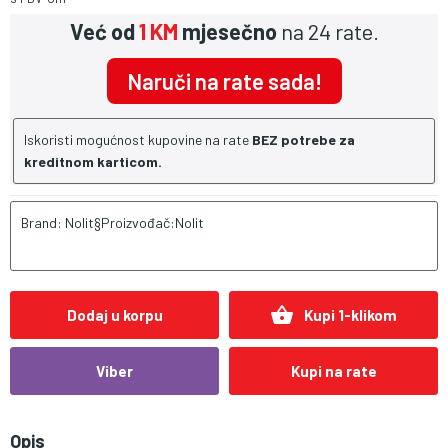
Već od
1 KM
mjesečno
na 24 rate.
Naruči na rate sada!
Iskoristi mogućnost kupovine na rate
BEZ potrebe za
kreditnom karticom.
Brand: Nolit§Proizvođač:Nolit
shopping_basket
Dodaj u korpu
Kupi 1-klikom
Viber
Kupi na rate
Opis