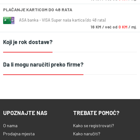
PLAĆANJE KARTICOM DO 48 RATA
ASA banka - VISA Super naša kartica (do 48 rata)
16
KM
/ već od
0 KM
/ mj.
Koji je rok dostave?
Da li mogu naručiti preko firme?
UPOZNAJTE NAS
TREBATE POMOĆ?
O nama
Kako se registrovati?
Prodajna mjesta
Kako naručiti?