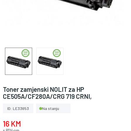
Toner zamjenski NOLIT za HP
CE505A/CF280A/CRG 719 CRNI,
ID: LE33653
Na stanju
16 KM
s PDV-om