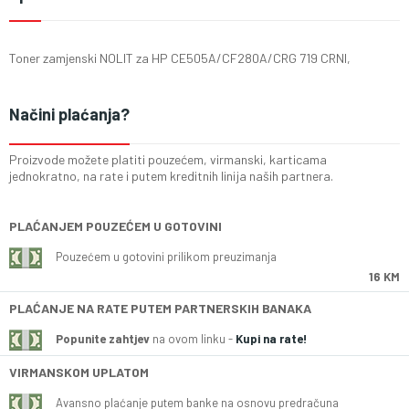
Toner zamjenski NOLIT za HP CE505A/CF280A/CRG 719 CRNI,
Načini plaćanja?
Proizvode možete platiti pouzećem, virmanski, karticama
jednokratno, na rate i putem kreditnih linija naših partnera.
PLAĆANJEM POUZEĆEM U GOTOVINI
Pouzećem u gotovini prilikom preuzimanja
16 KM
PLAĆANJE NA RATE PUTEM PARTNERSKIH BANAKA
Popunite zahtjev
na ovom linku -
Kupi na rate!
VIRMANSKOM UPLATOM
Avansno plaćanje putem banke na osnovu predračuna