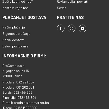
Zašto kupiti od nas?
Reklamacija i povrati
Kontaktirajte nas
Servis
PLAĆANJE I DOSTAVA
PRATITE NAS
Načini plaćanja
Sigurnost plaćanja
Načini dostave
Uslovi poslovanja
INFORMACIJE O FIRMI:
ProComp d.o.o.
Mujagića sokak 15
72000 Zenica
Prodaja: 032 221 654
Prodaja: 061 202 061
Servis: 032 465 805
Finansije: 032 465 804
E-mail: prodaja@promarket.ba
ID broj: 4218813920000