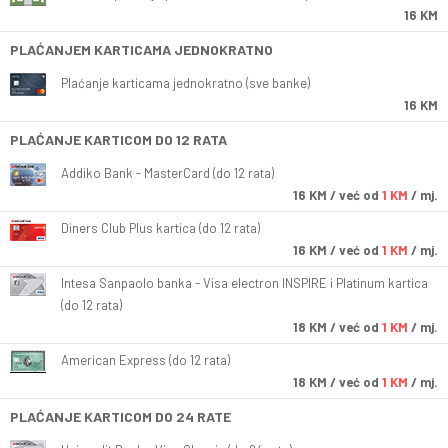
16 KM
PLAĆANJEM KARTICAMA JEDNOKRATNO
Plaćanje karticama jednokratno (sve banke)
16 KM
PLAĆANJE KARTICOM DO 12 RATA
Addiko Bank - MasterCard (do 12 rata)
16
KM
/ već od
1 KM
/ mj.
Diners Club Plus kartica (do 12 rata)
16
KM
/ već od
1 KM
/ mj.
Intesa Sanpaolo banka - Visa electron INSPIRE i Platinum kartica
(do 12 rata)
18
KM
/ već od
1 KM
/ mj.
American Express (do 12 rata)
18
KM
/ već od
1 KM
/ mj.
PLAĆANJE KARTICOM DO 24 RATE