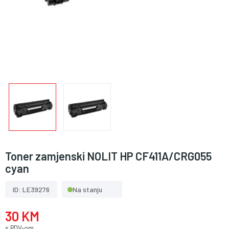
Toner zamjenski NOLIT HP CF411A/CRG055
cyan
ID: LE39276
Na stanju
30 KM
s PDV-om