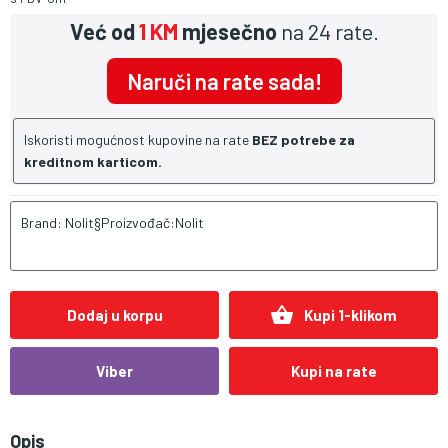
Već od
1 KM
mjesečno
na 24 rate.
Naruči na rate sada!
Iskoristi mogućnost kupovine na rate
BEZ potrebe za
kreditnom karticom.
Brand: Nolit§Proizvođač:Nolit
shopping_basket
Dodaj u korpu
Kupi 1-klikom
Viber
Kupi na rate
Opis