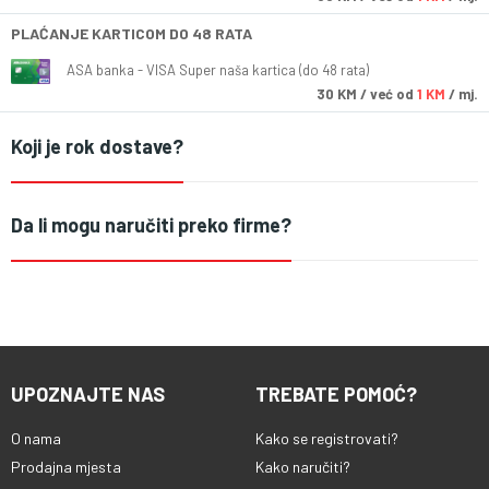
PLAĆANJE KARTICOM DO 48 RATA
ASA banka - VISA Super naša kartica (do 48 rata)
30
KM
/ već od
1 KM
/ mj.
Koji je rok dostave?
Da li mogu naručiti preko firme?
UPOZNAJTE NAS
TREBATE POMOĆ?
O nama
Kako se registrovati?
Prodajna mjesta
Kako naručiti?