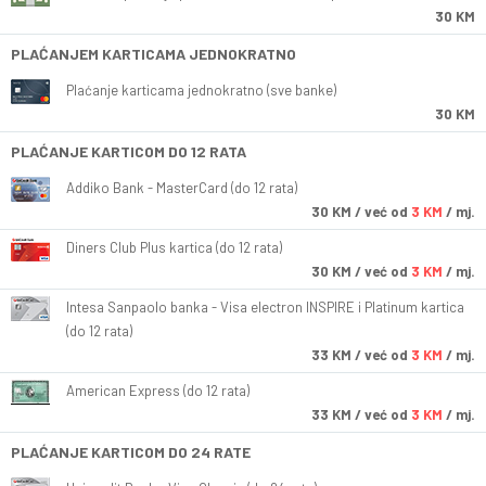
30 KM
PLAĆANJEM KARTICAMA JEDNOKRATNO
Plaćanje karticama jednokratno (sve banke)
30 KM
PLAĆANJE KARTICOM DO 12 RATA
Addiko Bank - MasterCard (do 12 rata)
30
KM
/ već od
3 KM
/ mj.
Diners Club Plus kartica (do 12 rata)
30
KM
/ već od
3 KM
/ mj.
Intesa Sanpaolo banka - Visa electron INSPIRE i Platinum kartica
(do 12 rata)
33
KM
/ već od
3 KM
/ mj.
American Express (do 12 rata)
33
KM
/ već od
3 KM
/ mj.
PLAĆANJE KARTICOM DO 24 RATE