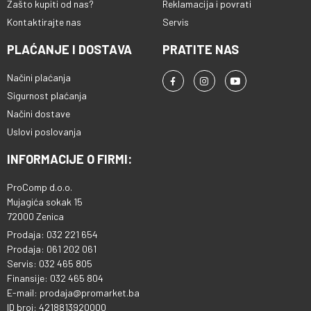
Zašto kupiti od nas?
Reklamacija i povrati
Kontaktirajte nas
Servis
PLAĆANJE I DOSTAVA
PRATITE NAS
Načini plaćanja
Sigurnost plaćanja
Načini dostave
Uslovi poslovanja
INFORMACIJE O FIRMI:
ProComp d.o.o.
Mujagića sokak 15
72000 Zenica
Prodaja: 032 221 654
Prodaja: 061 202 061
Servis: 032 465 805
Finansije: 032 465 804
E-mail: prodaja@promarket.ba
ID broj: 4218813920000