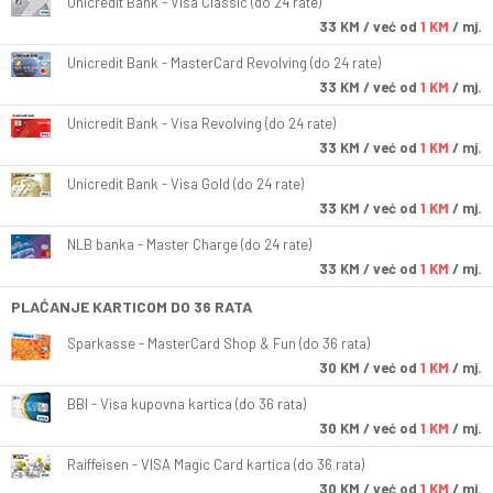
Unicredit Bank - Visa Classic (do 24 rate)
33
KM
/ već od
1 KM
/ mj.
Unicredit Bank - MasterCard Revolving (do 24 rate)
33
KM
/ već od
1 KM
/ mj.
Unicredit Bank - Visa Revolving (do 24 rate)
33
KM
/ već od
1 KM
/ mj.
Unicredit Bank - Visa Gold (do 24 rate)
33
KM
/ već od
1 KM
/ mj.
NLB banka - Master Charge (do 24 rate)
33
KM
/ već od
1 KM
/ mj.
PLAĆANJE KARTICOM DO 36 RATA
Sparkasse - MasterCard Shop & Fun (do 36 rata)
30
KM
/ već od
1 KM
/ mj.
BBI - Visa kupovna kartica (do 36 rata)
30
KM
/ već od
1 KM
/ mj.
Raiffeisen - VISA Magic Card kartica (do 36 rata)
30
KM
/ već od
1 KM
/ mj.