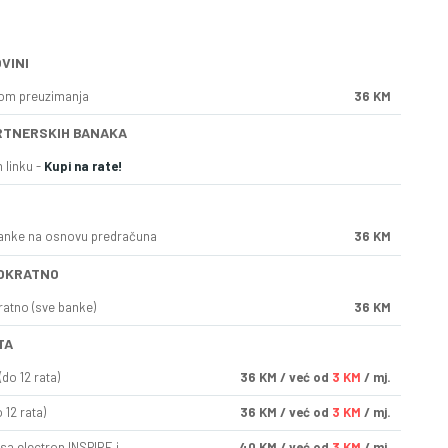
VINI
kom preuzimanja
36 KM
RTNERSKIH BANAKA
 linku -
Kupi na rate!
anke na osnovu predračuna
36 KM
OKRATNO
ratno (sve banke)
36 KM
TA
do 12 rata)
36
KM
/ već od
3 KM
/ mj.
 12 rata)
36
KM
/ već od
3 KM
/ mj.
sa electron INSPIRE i
40
KM
/ već od
3 KM
/ mj.