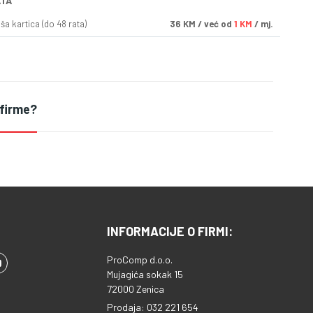
ATA
a kartica (do 48 rata)
36
KM
/ već od
1 KM
/ mj.
 firme?
INFORMACIJE O FIRMI:
ProComp d.o.o.
Mujagića sokak 15
72000 Zenica
Prodaja: 032 221 654