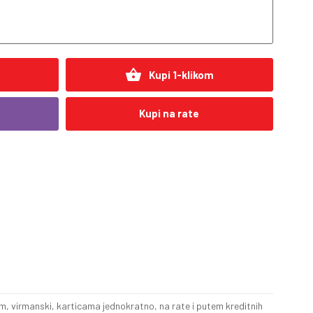
shopping_basket
Kupi 1-klikom
Kupi na rate
, virmanski, karticama jednokratno, na rate i putem kreditnih