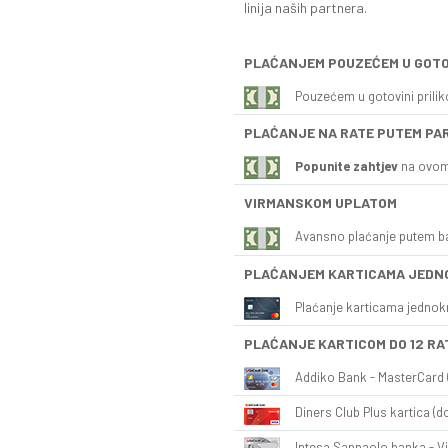
linija naših partnera.
PLAĆANJEM POUZEĆEM U GOTO
Pouzećem u gotovini prili
PLAĆANJE NA RATE PUTEM PA
Popunite zahtjev
na ovom
VIRMANSKOM UPLATOM
Avansno plaćanje putem b
PLAĆANJEM KARTICAMA JEDN
Plaćanje karticama jednok
PLAĆANJE KARTICOM DO 12 RA
Addiko Bank - MasterCard (
Diners Club Plus kartica (do
Intesa Sanpaolo banka - Vi