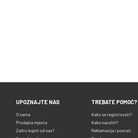
UPOZNAJTE NAS
TREBATE POMOĆ?
O nama
Kako se registrovati?
Prodajna mjesta
Kako naručiti?
Zašto kupiti od nas?
Reklamacija i povrati