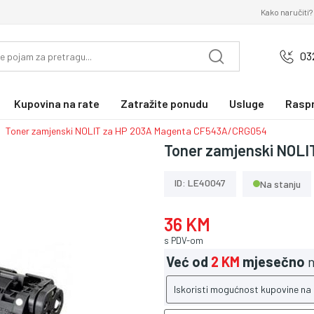
Kako naručiti?
03
Kupovina na rate
Zatražite ponudu
Usluge
Rasp
Toner zamjenski NOLIT za HP 203A Magenta CF543A/CRG054
Toner zamjenski NOL
ID: LE40047
Na stanju
36 KM
s PDV-om
Već od
2 KM
mjesečno
n
Iskoristi mogućnost kupovine na