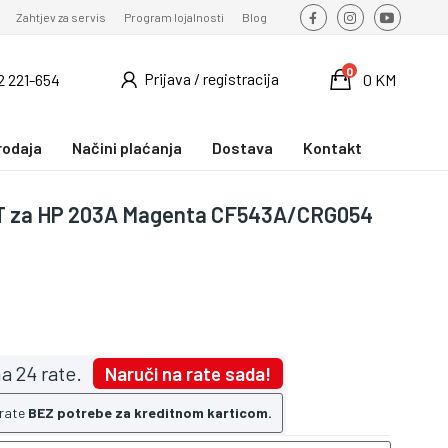
Zahtjev za servis
Program lojalnosti
Blog
0
Prijava / registracija
2 221-654
0 KM
rodaja
Načini plaćanja
Dostava
Kontakt
IT za HP 203A Magenta CF543A/CRG054
a 24 rate.
Naruči na rate sada!
 rate
BEZ potrebe za kreditnom karticom.