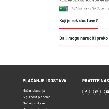
PLAĆANJE KARTICOM DO 48 R
ASA banka - VISA Super naš
Koji je rok dostave?
Da li mogu naručiti preko
PLAĆANJE I DOSTAVA
PRATITE NAS
Načini plaćanja
Sigurnost plaćanja
Načini dostave