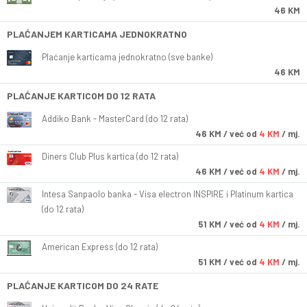
46 KM
PLAĆANJEM KARTICAMA JEDNOKRATNO
Plaćanje karticama jednokratno (sve banke)
46 KM
PLAĆANJE KARTICOM DO 12 RATA
Addiko Bank - MasterCard (do 12 rata)
46
KM
/ već od
4 KM
/ mj.
Diners Club Plus kartica (do 12 rata)
46
KM
/ već od
4 KM
/ mj.
Intesa Sanpaolo banka - Visa electron INSPIRE i Platinum kartica
(do 12 rata)
51
KM
/ već od
4 KM
/ mj.
American Express (do 12 rata)
51
KM
/ već od
4 KM
/ mj.
PLAĆANJE KARTICOM DO 24 RATE