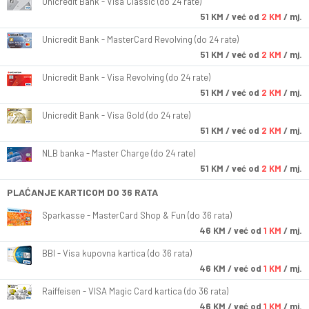
Unicredit Bank - Visa Classic (do 24 rate)
51
KM
/ već od
2 KM
/ mj.
Unicredit Bank - MasterCard Revolving (do 24 rate)
51
KM
/ već od
2 KM
/ mj.
Unicredit Bank - Visa Revolving (do 24 rate)
51
KM
/ već od
2 KM
/ mj.
Unicredit Bank - Visa Gold (do 24 rate)
51
KM
/ već od
2 KM
/ mj.
NLB banka - Master Charge (do 24 rate)
51
KM
/ već od
2 KM
/ mj.
PLAĆANJE KARTICOM DO 36 RATA
Sparkasse - MasterCard Shop & Fun (do 36 rata)
46
KM
/ već od
1 KM
/ mj.
BBI - Visa kupovna kartica (do 36 rata)
46
KM
/ već od
1 KM
/ mj.
Raiffeisen - VISA Magic Card kartica (do 36 rata)
46
KM
/ već od
1 KM
/ mj.