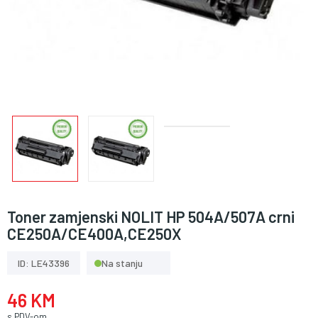
Toner zamjenski NOLIT HP 504A/507A crni
CE250A/CE400A,CE250X
ID: LE43396
Na stanju
46 KM
s PDV-om