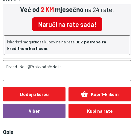
Već od
2 KM
mjesečno
na 24 rate.
Naruči na rate sada!
Iskoristi mogućnost kupovine na rate
BEZ potrebe za
kreditnom karticom.
Brand: Nolit§Proizvođač:Nolit
shopping_basket
Dodaj u korpu
Kupi 1-klikom
Viber
Kupi na rate
Opis