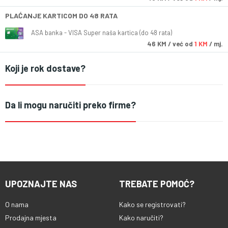
PLAĆANJE KARTICOM DO 48 RATA
ASA banka - VISA Super naša kartica (do 48 rata)
46
KM
/ već od
1 KM
/ mj.
Koji je rok dostave?
Da li mogu naručiti preko firme?
UPOZNAJTE NAS
TREBATE POMOĆ?
O nama
Kako se registrovati?
Prodajna mjesta
Kako naručiti?