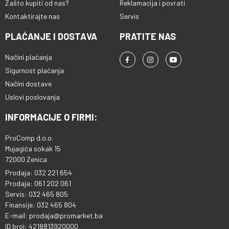
Zašto kupiti od nas?
Reklamacija i povrati
Kontaktirajte nas
Servis
PLAĆANJE I DOSTAVA
PRATITE NAS
Načini plaćanja
Sigurnost plaćanja
Načini dostave
Uslovi poslovanja
INFORMACIJE O FIRMI:
ProComp d.o.o.
Mujagića sokak 15
72000 Zenica
Prodaja: 032 221 654
Prodaja: 061 202 061
Servis: 032 465 805
Finansije: 032 465 804
E-mail: prodaja@promarket.ba
ID broj: 4218813920000