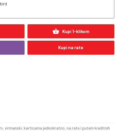
bird
shopping_basket
Kupi 1-klikom
Kupi na rate
, virmanski, karticama jednokratno, na rate i putem kreditnih