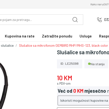
Kako naručiti?
03
Kupovina na rate
Zatražite ponudu
Usluge
Rasp
 slušalice
Slušalice sa mikrofonom GEMBIRD MHP/MHS-123, black color
Slušalice sa mikrofo
ID: LE25098
Na stanju
10 KM
s PDV-om
Već od
0 KM
mjesečno
n
Iskoristi mogućnost kupovine na