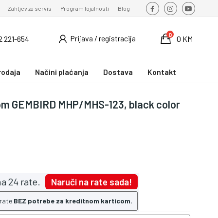
Zahtjev za servis
Program lojalnosti
Blog
0
Prijava / registracija
2 221-654
0 KM
rodaja
Načini plaćanja
Dostava
Kontakt
nom GEMBIRD MHP/MHS-123, black color
a 24 rate.
Naruči na rate sada!
 rate
BEZ potrebe za kreditnom karticom.