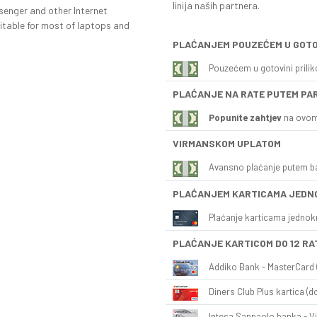
linija naših partnera.
senger and other Internet
itable for most of laptops and
PLAĆANJEM POUZEĆEM U GOTO
Pouzećem u gotovini prili
PLAĆANJE NA RATE PUTEM PA
Popunite zahtjev
na ovom
VIRMANSKOM UPLATOM
Avansno plaćanje putem b
PLAĆANJEM KARTICAMA JEDN
Plaćanje karticama jednok
PLAĆANJE KARTICOM DO 12 RA
Addiko Bank - MasterCard (
Diners Club Plus kartica (do
Intesa Sanpaolo banka - Vi