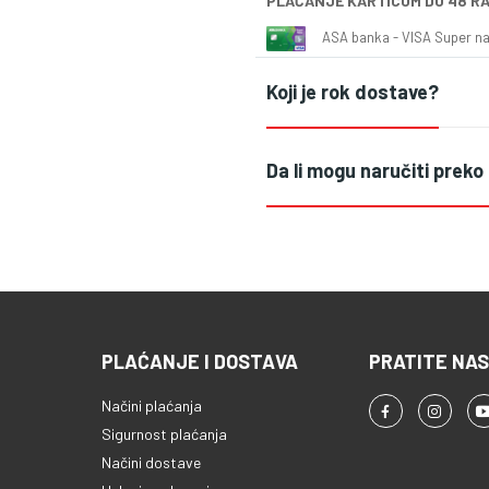
PLAĆANJE KARTICOM DO 48 R
ASA banka - VISA Super naš
Koji je rok dostave?
Da li mogu naručiti preko
PLAĆANJE I DOSTAVA
PRATITE NAS
Načini plaćanja
Sigurnost plaćanja
Načini dostave