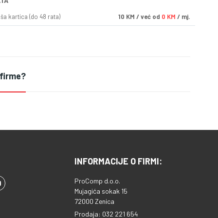
ATA
a kartica (do 48 rata)
10
KM
/ već od
0 KM
/ mj.
 firme?
INFORMACIJE O FIRMI:
ProComp d.o.o.
Mujagića sokak 15
72000 Zenica
Prodaja: 032 221 654