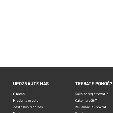
UPOZNAJTE NAS
TREBATE POMOĆ?
O nama
Kako se registrovati?
Prodajna mjesta
Kako naručiti?
Zašto kupiti od nas?
Reklamacija i povrati