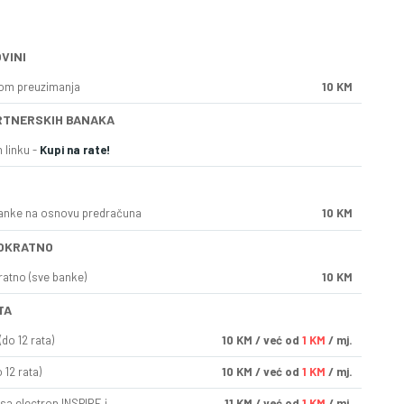
VINI
kom preuzimanja
10 KM
RTNERSKIH BANAKA
 linku -
Kupi na rate!
anke na osnovu predračuna
10 KM
OKRATNO
ratno (sve banke)
10 KM
TA
do 12 rata)
10
KM
/ već od
1 KM
/ mj.
 12 rata)
10
KM
/ već od
1 KM
/ mj.
sa electron INSPIRE i
11
KM
/ već od
1 KM
/ mj.