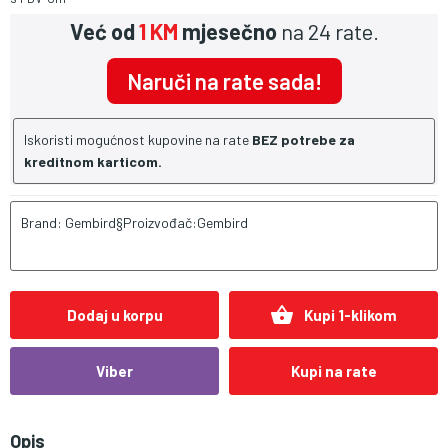
Već od
1 KM
mjesečno
na 24 rate.
Naruči na rate sada!
Iskoristi mogućnost kupovine na rate
BEZ potrebe za
kreditnom karticom.
Brand: Gembird§Proizvođač:Gembird
shopping_basket
Dodaj u korpu
Kupi 1-klikom
Viber
Kupi na rate
Opis