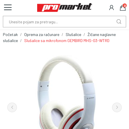
0
Početak
Oprema za računare
Slušalice
Žičane naglavne
slušalice
Slušalice sa mikrofonom GEMBIRD MHS-03-WTRD