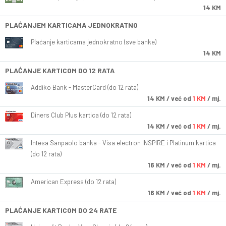
14 KM
PLAĆANJEM KARTICAMA JEDNOKRATNO
Plaćanje karticama jednokratno (sve banke)
14 KM
PLAĆANJE KARTICOM DO 12 RATA
Addiko Bank - MasterCard (do 12 rata)
14
KM
/ već od
1 KM
/ mj.
Diners Club Plus kartica (do 12 rata)
14
KM
/ već od
1 KM
/ mj.
Intesa Sanpaolo banka - Visa electron INSPIRE i Platinum kartica
(do 12 rata)
16
KM
/ već od
1 KM
/ mj.
American Express (do 12 rata)
16
KM
/ već od
1 KM
/ mj.
PLAĆANJE KARTICOM DO 24 RATE