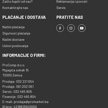
Zašto kupiti od nas?
Reklamacija i povrati
Kontaktirajte nas
Servis
PLAĆANJE I DOSTAVA
PRATITE NAS
Načini plaćanja
Sigurnost plaćanja
Načini dostave
Uslovi poslovanja
INFORMACIJE O FIRMI:
ProComp d.o.o.
Mujagića sokak 15
72000 Zenica
Prodaja: 032 221 654
Prodaja: 061 202 061
Servis: 032 465 805
Finansije: 032 465 804
E-mail: prodaja@promarket.ba
ID broj: 4218813920000