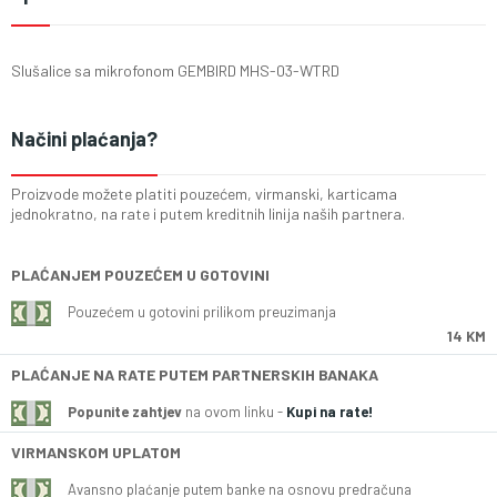
Slušalice sa mikrofonom GEMBIRD MHS-03-WTRD
Načini plaćanja?
Proizvode možete platiti pouzećem, virmanski, karticama
jednokratno, na rate i putem kreditnih linija naših partnera.
PLAĆANJEM POUZEĆEM U GOTOVINI
Pouzećem u gotovini prilikom preuzimanja
14 KM
PLAĆANJE NA RATE PUTEM PARTNERSKIH BANAKA
Popunite zahtjev
na ovom linku -
Kupi na rate!
VIRMANSKOM UPLATOM
Avansno plaćanje putem banke na osnovu predračuna