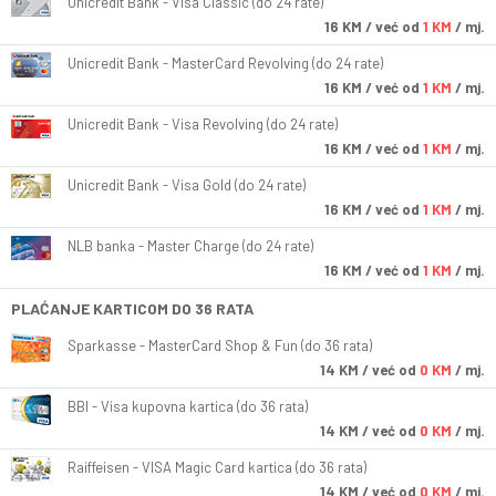
Unicredit Bank - Visa Classic (do 24 rate)
16
KM
/ već od
1 KM
/ mj.
Unicredit Bank - MasterCard Revolving (do 24 rate)
16
KM
/ već od
1 KM
/ mj.
Unicredit Bank - Visa Revolving (do 24 rate)
16
KM
/ već od
1 KM
/ mj.
Unicredit Bank - Visa Gold (do 24 rate)
16
KM
/ već od
1 KM
/ mj.
NLB banka - Master Charge (do 24 rate)
16
KM
/ već od
1 KM
/ mj.
PLAĆANJE KARTICOM DO 36 RATA
Sparkasse - MasterCard Shop & Fun (do 36 rata)
14
KM
/ već od
0 KM
/ mj.
BBI - Visa kupovna kartica (do 36 rata)
14
KM
/ već od
0 KM
/ mj.
Raiffeisen - VISA Magic Card kartica (do 36 rata)
14
KM
/ već od
0 KM
/ mj.