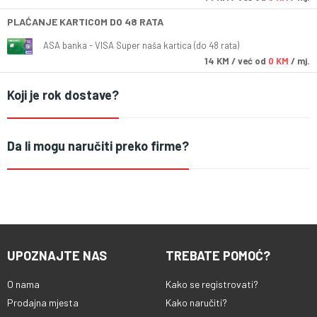
PLAĆANJE KARTICOM DO 48 RATA
ASA banka - VISA Super naša kartica (do 48 rata)
14
KM
/ već od
0 KM
/ mj.
Koji je rok dostave?
Da li mogu naručiti preko firme?
UPOZNAJTE NAS
TREBATE POMOĆ?
O nama
Kako se registrovati?
Prodajna mjesta
Kako naručiti?