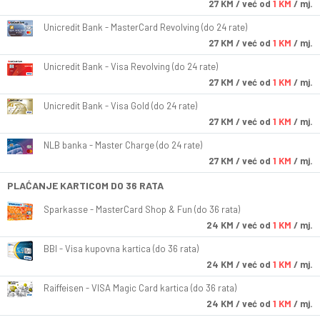
27
KM
/ već od
1 KM
/ mj.
Unicredit Bank - MasterCard Revolving (do 24 rate)
27
KM
/ već od
1 KM
/ mj.
Unicredit Bank - Visa Revolving (do 24 rate)
27
KM
/ već od
1 KM
/ mj.
Unicredit Bank - Visa Gold (do 24 rate)
27
KM
/ već od
1 KM
/ mj.
NLB banka - Master Charge (do 24 rate)
27
KM
/ već od
1 KM
/ mj.
PLAĆANJE KARTICOM DO 36 RATA
Sparkasse - MasterCard Shop & Fun (do 36 rata)
24
KM
/ već od
1 KM
/ mj.
BBI - Visa kupovna kartica (do 36 rata)
24
KM
/ već od
1 KM
/ mj.
Raiffeisen - VISA Magic Card kartica (do 36 rata)
24
KM
/ već od
1 KM
/ mj.