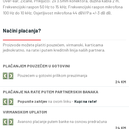
Over-ear, Žičane, Priključci: 2x 3.5mm konektora, dužina kabla 2 m,
Frekvencijski raspon 50 Hz to 15 kHz, Frekvencijski raspon mikrofona
100 Hz do 10 kHz, Osjetljivost mikrofona 44 dBV/Pa +/-3 dB dB,
Načini plaćanja?
Proizvode možete platiti pouzećem, virmanski, karticama
jednokratno, na rate i putem kreditnih linija naših partnera.
PLAĆANJEM POUZEĆEM U GOTOVINI
Pouzećem u gotovini prilikom preuzimanja
24 KM
PLAĆANJE NA RATE PUTEM PARTNERSKIH BANAKA
Popunite zahtjev
na ovom linku -
Kupi na rate!
VIRMANSKOM UPLATOM
Avansno plaćanje putem banke na osnovu predračuna
24 KM