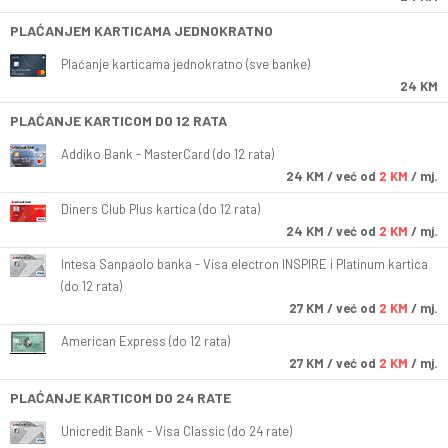
PLAĆANJEM KARTICAMA JEDNOKRATNO
Plaćanje karticama jednokratno (sve banke)
24 KM
PLAĆANJE KARTICOM DO 12 RATA
Addiko Bank - MasterCard (do 12 rata)
24
KM
/ već od
2 KM
/ mj.
Diners Club Plus kartica (do 12 rata)
24
KM
/ već od
2 KM
/ mj.
Intesa Sanpaolo banka - Visa electron INSPIRE i Platinum kartica
(do 12 rata)
27
KM
/ već od
2 KM
/ mj.
American Express (do 12 rata)
27
KM
/ već od
2 KM
/ mj.
PLAĆANJE KARTICOM DO 24 RATE
Unicredit Bank - Visa Classic (do 24 rate)