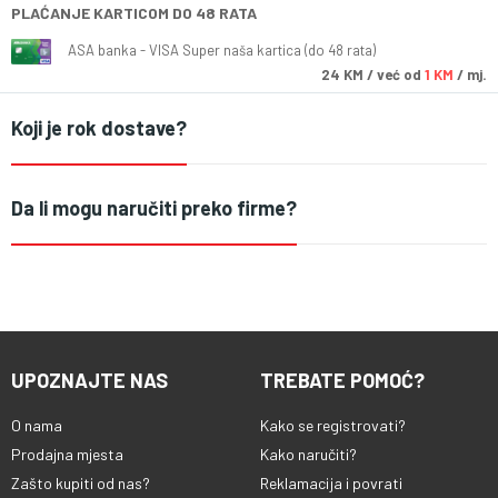
PLAĆANJE KARTICOM DO 48 RATA
ASA banka - VISA Super naša kartica (do 48 rata)
24
KM
/ već od
1 KM
/ mj.
Koji je rok dostave?
Da li mogu naručiti preko firme?
UPOZNAJTE NAS
TREBATE POMOĆ?
O nama
Kako se registrovati?
Prodajna mjesta
Kako naručiti?
Zašto kupiti od nas?
Reklamacija i povrati