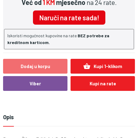
Već od
1 KM
mjesečno
na 24 rate.
Naruči na rate sada!
Iskoristi mogućnost kupovine na rate
BEZ potrebe za
kreditnom karticom.
shopping_basket
Dodaj u korpu
Kupi 1-klikom
Viber
Kupi na rate
Opis