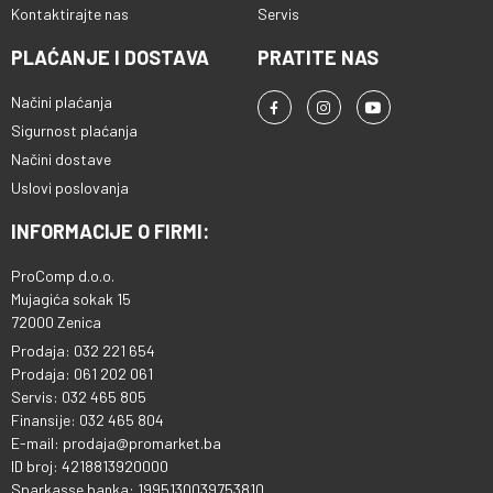
Kontaktirajte nas
Servis
PLAĆANJE I DOSTAVA
PRATITE NAS
Načini plaćanja
Sigurnost plaćanja
Načini dostave
Uslovi poslovanja
INFORMACIJE O FIRMI:
ProComp d.o.o.
Mujagića sokak 15
72000 Zenica
Prodaja: 032 221 654
Prodaja: 061 202 061
Servis: 032 465 805
Finansije: 032 465 804
E-mail: prodaja@promarket.ba
ID broj: 4218813920000
Sparkasse banka: 1995130039753810