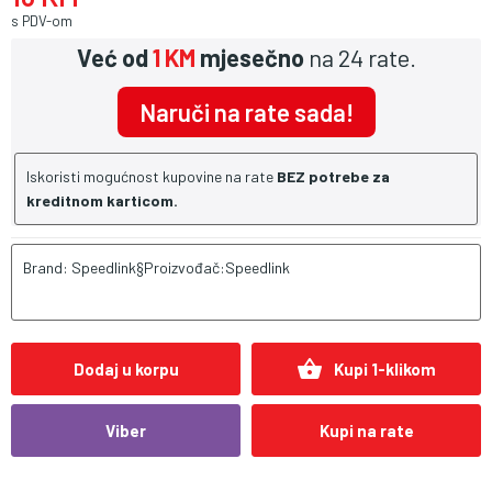
s PDV-om
Već od
1 KM
mjesečno
na 24 rate.
Naruči na rate sada!
Iskoristi mogućnost kupovine na rate
BEZ potrebe za
kreditnom karticom.
Brand: Speedlink§Proizvođač:Speedlink
shopping_basket
Dodaj u korpu
Kupi 1-klikom
Viber
Kupi na rate