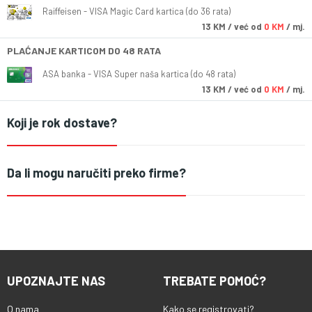
Raiffeisen - VISA Magic Card kartica (do 36 rata)
13
KM
/ već od
0 KM
/ mj.
PLAĆANJE KARTICOM DO 48 RATA
ASA banka - VISA Super naša kartica (do 48 rata)
13
KM
/ već od
0 KM
/ mj.
Koji je rok dostave?
Da li mogu naručiti preko firme?
UPOZNAJTE NAS
TREBATE POMOĆ?
O nama
Kako se registrovati?