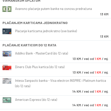
VIRMANSKOM UPLATOM
Avansno plaćanje putem banke na osnovu predračuna
13 KM
PLAĆANJEM KARTICAMA JEDNOKRATNO
Plaćanje karticama jednokratno (sve banke)
13 KM
PLAĆANJE KARTICOM DO 12 RATA
Addiko Bank - MasterCard (do 12 rata)
13
KM
/ već od
1 KM
/ mj.
Diners Club Plus kartica (do 12 rata)
13
KM
/ već od
1 KM
/ mj.
Intesa Sanpaolo banka - Visa electron INSPIRE i Platinum kartica
(do 12 rata)
14
KM
/ već od
1 KM
/ mj.
American Express (do 12 rata)
14
KM
/ već od
1 KM
/ mj.