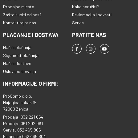
Prodajna mjesta
Kako naručiti?
Zašto kupiti od nas?
Reklamacija i povrati
Kontaktirajte nas
Servis
PLAĆANJE I DOSTAVA
PRATITE NAS
Načini plaćanja
Sigurnost plaćanja
Načini dostave
Uslovi poslovanja
INFORMACIJE O FIRMI:
ProComp d.o.o.
Mujagića sokak 15
72000 Zenica
Prodaja: 032 221 654
Prodaja: 061 202 061
Servis: 032 465 805
Finansije: 032 465 804