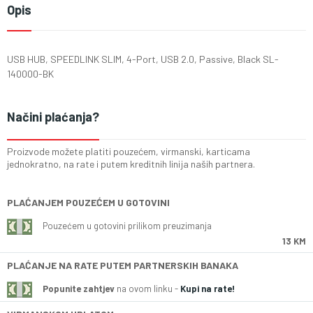
Opis
USB HUB, SPEEDLINK SLIM, 4-Port, USB 2.0, Passive, Black SL-
140000-BK
Načini plaćanja?
Proizvode možete platiti pouzećem, virmanski, karticama
jednokratno, na rate i putem kreditnih linija naših partnera.
PLAĆANJEM POUZEĆEM U GOTOVINI
Pouzećem u gotovini prilikom preuzimanja
13 KM
PLAĆANJE NA RATE PUTEM PARTNERSKIH BANAKA
Popunite zahtjev
na ovom linku -
Kupi na rate!