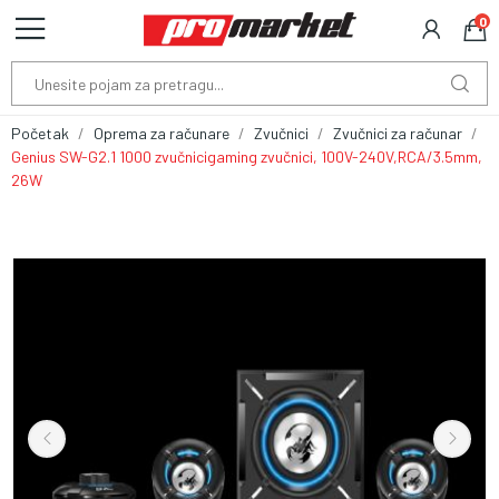
0
Početak
Oprema za računare
Zvučnici
Zvučnici za računar
Genius SW-G2.1 1000 zvučnicigaming zvučnici, 100V-240V,RCA/3.5mm,
26W