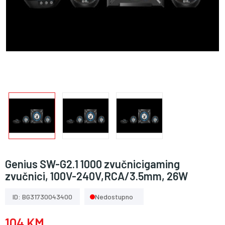
Genius SW-G2.1 1000 zvučnicigaming
zvučnici, 100V-240V,RCA/3.5mm, 26W
ID: BG31730043400
Nedostupno
104 KM