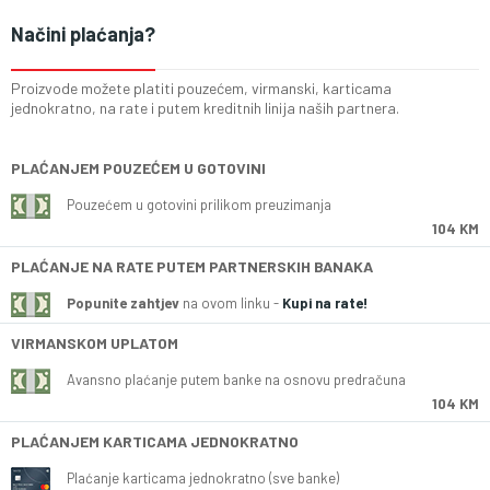
Načini plaćanja?
Proizvode možete platiti pouzećem, virmanski, karticama
jednokratno, na rate i putem kreditnih linija naših partnera.
PLAĆANJEM POUZEĆEM U GOTOVINI
Pouzećem u gotovini prilikom preuzimanja
104 KM
PLAĆANJE NA RATE PUTEM PARTNERSKIH BANAKA
Popunite zahtjev
na ovom linku -
Kupi na rate!
VIRMANSKOM UPLATOM
Avansno plaćanje putem banke na osnovu predračuna
104 KM
PLAĆANJEM KARTICAMA JEDNOKRATNO
Plaćanje karticama jednokratno (sve banke)