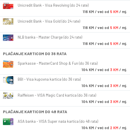
Unicredit Bank - Visa Revolving (do 24 rate)
116
KM
/ već od
5 KM
/ mj.
Unicredit Bank - Visa Gold (do 24 rate)
116
KM
/ već od
5 KM
/ mj.
NLB banka - Master Charge (do 24 rate)
116
KM
/ već od
5 KM
/ mj.
PLAĆANJE KARTICOM DO 36 RATA
Sparkasse - MasterCard Shop & Fun (do 36 rata)
104
KM
/ već od
3 KM
/ mj.
BBI - Visa kupovna kartica (do 36 rata)
104
KM
/ već od
3 KM
/ mj.
Raiffeisen - VISA Magic Card kartica (do 36 rata)
104
KM
/ već od
3 KM
/ mj.
PLAĆANJE KARTICOM DO 48 RATA
ASA banka - VISA Super naša kartica (do 48 rata)
104
KM
/ već od
2 KM
/ mj.