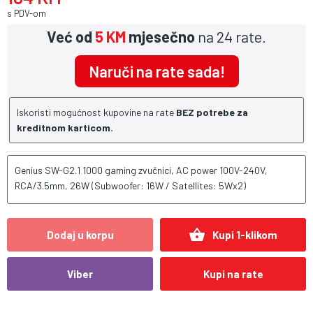
s PDV-om
Već od
5 KM
mjesečno
na 24 rate.
Naruči na rate sada!
Iskoristi mogućnost kupovine na rate
BEZ potrebe za
kreditnom karticom.
Genius SW-G2.1 1000 gaming zvučnici, AC power 100V-240V,
RCA/3.5mm, 26W (Subwoofer: 16W / Satellites: 5Wx2)
shopping_basket
Dodaj u korpu
Kupi 1-klikom
Viber
Kupi na rate