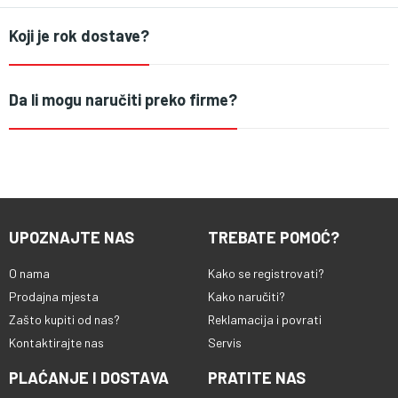
Koji je rok dostave?
Da li mogu naručiti preko firme?
UPOZNAJTE NAS
TREBATE POMOĆ?
O nama
Kako se registrovati?
Prodajna mjesta
Kako naručiti?
Zašto kupiti od nas?
Reklamacija i povrati
Kontaktirajte nas
Servis
PLAĆANJE I DOSTAVA
PRATITE NAS