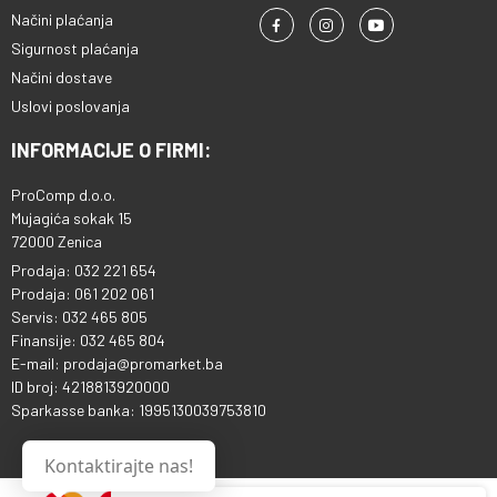
Načini plaćanja
Sigurnost plaćanja
Načini dostave
Uslovi poslovanja
INFORMACIJE O FIRMI:
ProComp d.o.o.
Mujagića sokak 15
72000 Zenica
Prodaja: 032 221 654
Prodaja: 061 202 061
Servis: 032 465 805
Finansije: 032 465 804
E-mail: prodaja@promarket.ba
ID broj: 4218813920000
Sparkasse banka: 1995130039753810
Kontaktirajte nas!