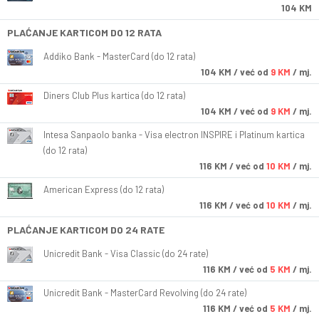
104 KM
PLAĆANJE KARTICOM DO 12 RATA
Addiko Bank - MasterCard (do 12 rata)
104
KM
/ već od
9 KM
/ mj.
Diners Club Plus kartica (do 12 rata)
104
KM
/ već od
9 KM
/ mj.
Intesa Sanpaolo banka - Visa electron INSPIRE i Platinum kartica
(do 12 rata)
116
KM
/ već od
10 KM
/ mj.
American Express (do 12 rata)
116
KM
/ već od
10 KM
/ mj.
PLAĆANJE KARTICOM DO 24 RATE
Unicredit Bank - Visa Classic (do 24 rate)
116
KM
/ već od
5 KM
/ mj.
Unicredit Bank - MasterCard Revolving (do 24 rate)
116
KM
/ već od
5 KM
/ mj.