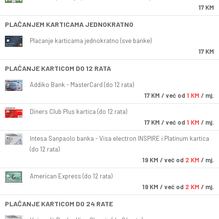
17 KM
PLAĆANJEM KARTICAMA JEDNOKRATNO
Plaćanje karticama jednokratno (sve banke)
17 KM
PLAĆANJE KARTICOM DO 12 RATA
Addiko Bank - MasterCard (do 12 rata)
17
KM
/ već od
1 KM
/ mj.
Diners Club Plus kartica (do 12 rata)
17
KM
/ već od
1 KM
/ mj.
Intesa Sanpaolo banka - Visa electron INSPIRE i Platinum kartica
(do 12 rata)
19
KM
/ već od
2 KM
/ mj.
American Express (do 12 rata)
19
KM
/ već od
2 KM
/ mj.
PLAĆANJE KARTICOM DO 24 RATE