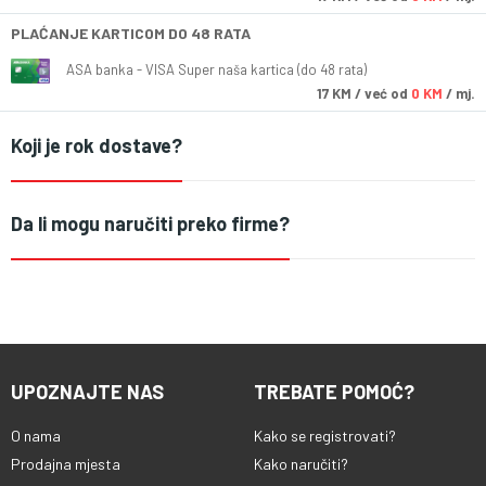
PLAĆANJE KARTICOM DO 48 RATA
ASA banka - VISA Super naša kartica (do 48 rata)
17
KM
/ već od
0 KM
/ mj.
Koji je rok dostave?
Da li mogu naručiti preko firme?
UPOZNAJTE NAS
TREBATE POMOĆ?
O nama
Kako se registrovati?
Prodajna mjesta
Kako naručiti?