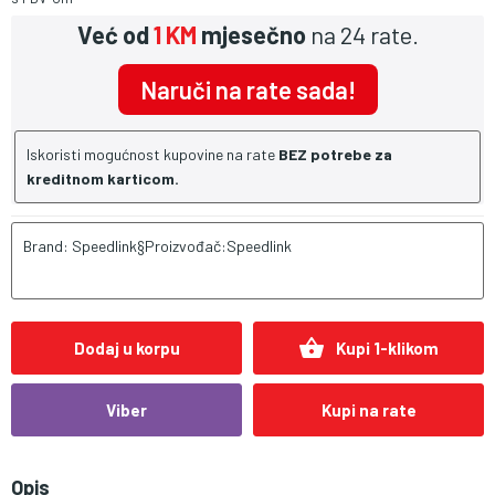
Već od
1 KM
mjesečno
na 24 rate.
Naruči na rate sada!
Iskoristi mogućnost kupovine na rate
BEZ potrebe za
kreditnom karticom.
Brand: Speedlink§Proizvođač:Speedlink
shopping_basket
Dodaj u korpu
Kupi 1-klikom
Viber
Kupi na rate
Opis