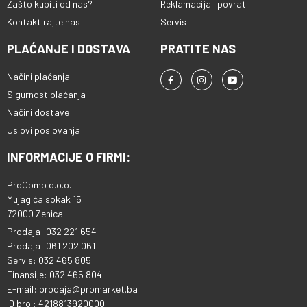
Zašto kupiti od nas?
Reklamacija i povrati
Kontaktirajte nas
Servis
PLAĆANJE I DOSTAVA
PRATITE NAS
Načini plaćanja
Sigurnost plaćanja
Načini dostave
Uslovi poslovanja
INFORMACIJE O FIRMI:
ProComp d.o.o.
Mujagića sokak 15
72000 Zenica
Prodaja: 032 221 654
Prodaja: 061 202 061
Servis: 032 465 805
Finansije: 032 465 804
E-mail: prodaja@promarket.ba
ID broj: 4218813920000