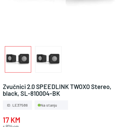
Zvučnici 2.0 SPEEDLINK TWOXO Stereo,
black, SL-810004-BK
ID: LE37586
Na stanju
17 KM
s PDV-om