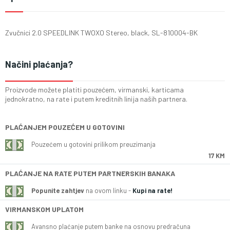
Zvučnici 2.0 SPEEDLINK TWOXO Stereo, black, SL-810004-BK
Načini plaćanja?
Proizvode možete platiti pouzećem, virmanski, karticama
jednokratno, na rate i putem kreditnih linija naših partnera.
PLAĆANJEM POUZEĆEM U GOTOVINI
Pouzećem u gotovini prilikom preuzimanja
17 KM
PLAĆANJE NA RATE PUTEM PARTNERSKIH BANAKA
Popunite zahtjev
na ovom linku -
Kupi na rate!
VIRMANSKOM UPLATOM
Avansno plaćanje putem banke na osnovu predračuna