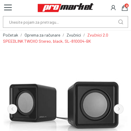
0
Početak
Oprema za računare
Zvučnici
Zvučnici 2.0
SPEEDLINK TWOXO Stereo, black, SL-810004-BK