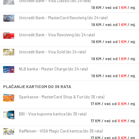
Unicredit Bank - Visa Classic (do 24 rate)
19
KM
/ već od
1 KM
/ mj.
Unicredit Bank - MasterCard Revolving (do 24 rate)
19
KM
/ već od
1 KM
/ mj.
Unicredit Bank - Visa Revolving (do 24 rate)
19
KM
/ već od
1 KM
/ mj.
Unicredit Bank - Visa Gold (do 24 rate)
19
KM
/ već od
1 KM
/ mj.
NLB banka - Master Charge (do 24 rate)
19
KM
/ već od
1 KM
/ mj.
PLAĆANJE KARTICOM DO 36 RATA
Sparkasse - MasterCard Shop & Fun (do 36 rata)
17
KM
/ već od
0 KM
/ mj.
BBI - Visa kupovna kartica (do 36 rata)
17
KM
/ već od
0 KM
/ mj.
Raiffeisen - VISA Magic Card kartica (do 36 rata)
17
KM
/ već od
0 KM
/ mj.