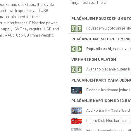
linija naših partnera.
books and desktops. It provide
r units with speaker and USB
materials used for their
PLAĆANJEM POUZEĆEM U GOTO
ic interference. Effective power:
Pouzećem u gotovini prili
upply: 5V They require: USB and
ns: 440 x 83 x 88 [mm] Weight:
PLAĆANJE NA RATE PUTEM PA
Popunite zahtjev
na ovom
VIRMANSKOM UPLATOM
Avansno plaćanje putem b
PLAĆANJEM KARTICAMA JEDN
Plaćanje karticama jednok
PLAĆANJE KARTICOM DO 12 RA
Addiko Bank - MasterCard (
Diners Club Plus kartica (do
Intesa Sanpaolo banka - Vi