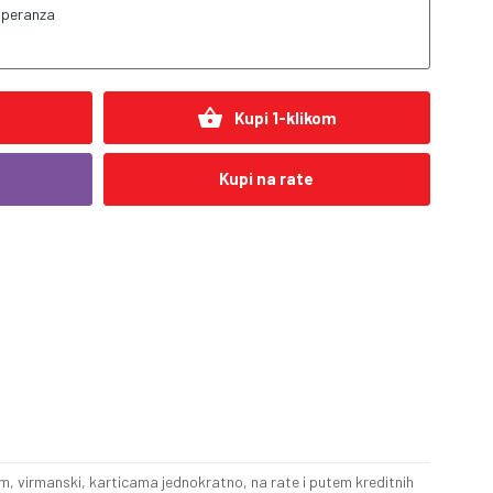
speranza
shopping_basket
Kupi 1-klikom
Kupi na rate
, virmanski, karticama jednokratno, na rate i putem kreditnih