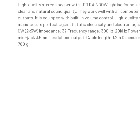
High-quality stereo speaker with LED RAINBOW lighting for note
clear and natural sound quality. They work well with all compute
outputs. It is equipped with built-in volume control. High-quality 
manufacture protect against static electricity and electromagnet
6W (2x3W) Impedance: 3? Frequency range: 300Hz-20kHz Power s
mini-jack 3.5mm headphone output. Cable length: 1.2m Dimensio
780 g