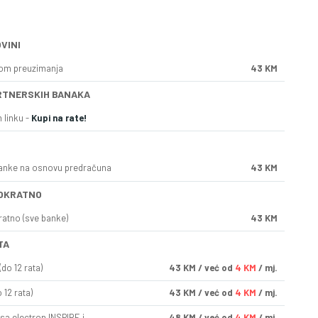
VINI
kom preuzimanja
43 KM
RTNERSKIH BANAKA
 linku -
Kupi na rate!
anke na osnovu predračuna
43 KM
OKRATNO
ratno (sve banke)
43 KM
TA
do 12 rata)
43
KM
/ već od
4 KM
/ mj.
 12 rata)
43
KM
/ već od
4 KM
/ mj.
sa electron INSPIRE i
48
KM
/ već od
4 KM
/ mj.