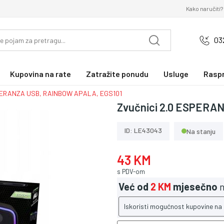
Kako naručiti?
03
Kupovina na rate
Zatražite ponudu
Usluge
Rasp
SPERANZA USB, RAINBOW APALA, EGS101
Zvučnici 2.0 ESPERA
ID: LE43043
Na stanju
43 KM
s PDV-om
Već od
2 KM
mjesečno
n
Iskoristi mogućnost kupovine na