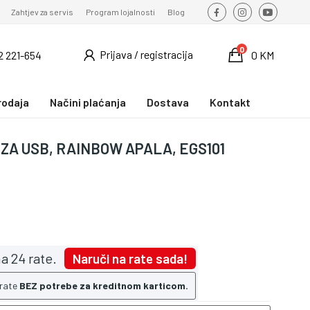
Zahtjev za servis
Program lojalnosti
Blog
0
Prijava / registracija
2 221-654
0 KM
rodaja
Načini plaćanja
Dostava
Kontakt
NZA USB, RAINBOW APALA, EGS101
a 24 rate.
Naruči na rate sada!
 rate
BEZ potrebe za kreditnom karticom.