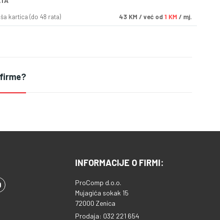
ATA
a kartica (do 48 rata)
43
KM
/ već od
1 KM
/ mj.
 firme?
INFORMACIJE O FIRMI:
ProComp d.o.o.
Mujagića sokak 15
72000 Zenica
Prodaja: 032 221 654