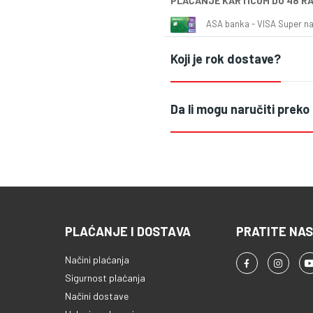
PLAĆANJE KARTICOM DO 48 R
ASA banka - VISA Super naš
Koji je rok dostave?
Da li mogu naručiti preko
PLAĆANJE I DOSTAVA
PRATITE NAS
Načini plaćanja
Sigurnost plaćanja
Načini dostave