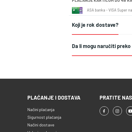
PLAĆANJE KARTICOM DO 48 R
ASA banka - VISA Super naš
Koji je rok dostave?
Da li mogu naručiti preko
PLAĆANJE I DOSTAVA
PRATITE NAS
Načini plaćanja
Sigurnost plaćanja
Načini dostave