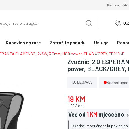
Kako naručiti?
03
Kupovina na rate
Zatražite ponudu
Usluge
Rasp
SPERANZA FLAMENCO, 2x3W, 3.5mm, USB power, BLACK/GREY, EP140KE
Zvučnici 2.0 ESPERA
power, BLACK/GREY,
ID: LE37469
Nedostupno
19 KM
s PDV-om
Već od
1 KM
mjesečno
n
Iskoristi mogućnost kupovine na