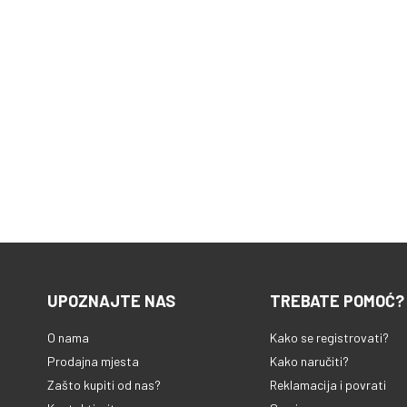
UPOZNAJTE NAS
TREBATE POMOĆ?
O nama
Kako se registrovati?
Prodajna mjesta
Kako naručiti?
Zašto kupiti od nas?
Reklamacija i povrati