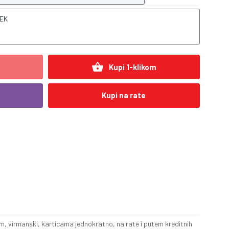
REK
shopping_basket
Kupi 1-klikom
Kupi na rate
, virmanski, karticama jednokratno, na rate i putem kreditnih