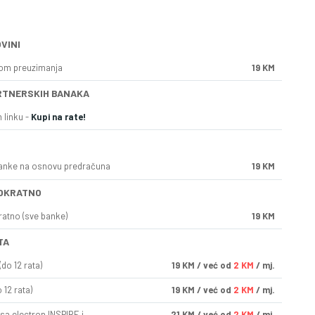
VINI
kom preuzimanja
19 KM
RTNERSKIH BANAKA
 linku -
Kupi na rate!
anke na osnovu predračuna
19 KM
OKRATNO
ratno (sve banke)
19 KM
TA
do 12 rata)
19
KM
/ već od
2 KM
/ mj.
 12 rata)
19
KM
/ već od
2 KM
/ mj.
sa electron INSPIRE i
21
KM
/ već od
2 KM
/ mj.