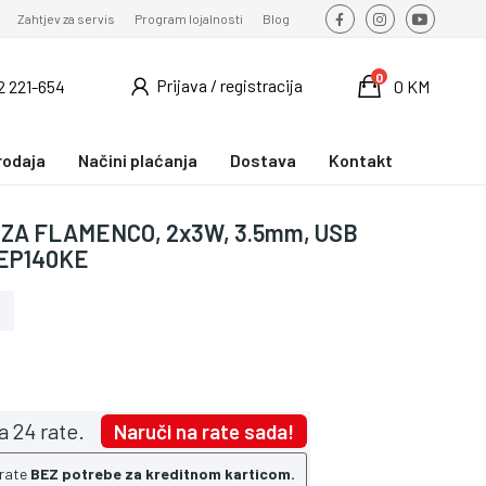
Zahtjev za servis
Program lojalnosti
Blog
0
Prijava / registracija
2 221-654
0 KM
rodaja
Načini plaćanja
Dostava
Kontakt
NZA FLAMENCO, 2x3W, 3.5mm, USB
 EP140KE
a 24 rate.
Naruči na rate sada!
 rate
BEZ potrebe za kreditnom karticom.