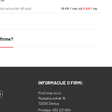
ATA
a kartica (do 48 rata)
19
KM
/ već od
0 KM
/ mj.
 firme?
INFORMACIJE O FIRMI:
ProComp d.o.o.
Mujagića sokak 15
72000 Zenica
Prodaja: 032 221 654