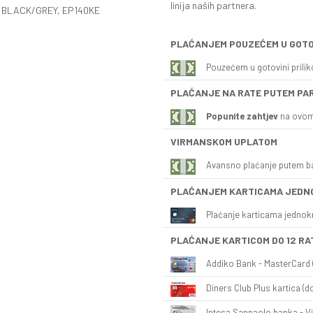
linija naših partnera.
, BLACK/GREY, EP140KE
PLAĆANJEM POUZEĆEM U GOTO
Pouzećem u gotovini prili
PLAĆANJE NA RATE PUTEM PA
Popunite zahtjev
na ovom
VIRMANSKOM UPLATOM
Avansno plaćanje putem b
PLAĆANJEM KARTICAMA JEDN
Plaćanje karticama jednok
PLAĆANJE KARTICOM DO 12 RA
Addiko Bank - MasterCard (
Diners Club Plus kartica (do
Intesa Sanpaolo banka - Vi