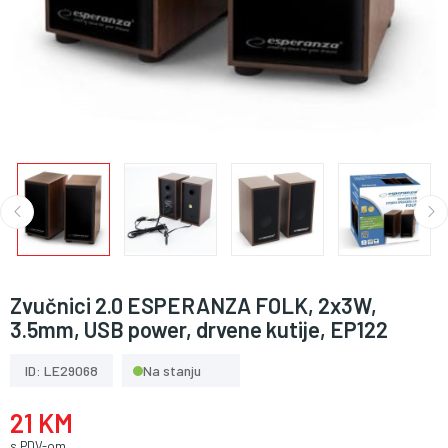
Zvučnici 2.0 ESPERANZA FOLK, 2x3W,
3.5mm, USB power, drvene kutije, EP122
ID: LE29068
Na stanju
21 KM
s PDV-om