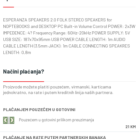
ESPERANZA SPEAKERS 2.0 FOLK STEREO SPEAKERS for
NOPTEBOOKS and DESKTOP PC Built-in Volume Control POWER: 2x3W
IMPEDENCE: 4? Frequency Range: 60Hz-20kHz POWER SUPPLY: 5V
USB SIZE: 187x70x95mm USB POWER CABLE LENGTH: 1m AUDIO
CABLE LENGTH (3.5mm JACK): 1m CABLE CONNECTING SPEAKRES
LENGTH: 0,8m
Načini plaćanja?
Proizvode možete platiti pouzećem, virmanski, karticama
jednokratno, na rate i putem kreditnih linija naših partnera.
PLAĆANJEM POUZEĆEM U GOTOVINI
Pouzećem u gotovini prilikom preuzimanja
21 KM
PLAĆANJE NA RATE PUTEM PARTNERSKIH BANAKA