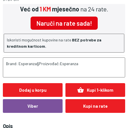
Već od
1 KM
mjesečno
na 24 rate.
Naruči na rate sada!
Iskoristi mogućnost kupovine na rate
BEZ potrebe za
kreditnom karticom.
Brand: Esperanza§Proizvođač:Esperanza
shopping_basket
Dodaj u korpu
Kupi 1-klikom
Viber
Kupi na rate
Opis