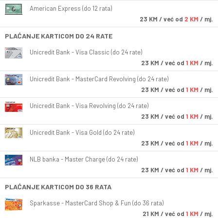
American Express (do 12 rata)
23
KM
/ već od
2 KM
/ mj.
PLAĆANJE KARTICOM DO 24 RATE
Unicredit Bank - Visa Classic (do 24 rate)
23
KM
/ već od
1 KM
/ mj.
Unicredit Bank - MasterCard Revolving (do 24 rate)
23
KM
/ već od
1 KM
/ mj.
Unicredit Bank - Visa Revolving (do 24 rate)
23
KM
/ već od
1 KM
/ mj.
Unicredit Bank - Visa Gold (do 24 rate)
23
KM
/ već od
1 KM
/ mj.
NLB banka - Master Charge (do 24 rate)
23
KM
/ već od
1 KM
/ mj.
PLAĆANJE KARTICOM DO 36 RATA
Sparkasse - MasterCard Shop & Fun (do 36 rata)
21
KM
/ već od
1 KM
/ mj.