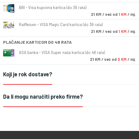
BBI - Visa kupovna kartica (do 36 rata)
21
KM
/ već od
1 KM
/ mj.
Raiffeisen - VISA Magic Card kartica (do 36 rata)
21
KM
/ već od
1 KM
/ mj.
PLAĆANJE KARTICOM DO 48 RATA
ASA banka - VISA Super naša kartica (do 48 rata)
21
KM
/ već od
0 KM
/ mj.
Koji je rok dostave?
Da li mogu naručiti preko firme?