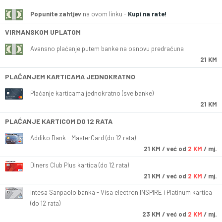
Popunite zahtjev
na ovom linku -
Kupi na rate!
VIRMANSKOM UPLATOM
Avansno plaćanje putem banke na osnovu predračuna
21 KM
PLAĆANJEM KARTICAMA JEDNOKRATNO
Plaćanje karticama jednokratno (sve banke)
21 KM
PLAĆANJE KARTICOM DO 12 RATA
Addiko Bank - MasterCard (do 12 rata)
21
KM
/ već od
2 KM
/ mj.
Diners Club Plus kartica (do 12 rata)
21
KM
/ već od
2 KM
/ mj.
Intesa Sanpaolo banka - Visa electron INSPIRE i Platinum kartica
(do 12 rata)
23
KM
/ već od
2 KM
/ mj.