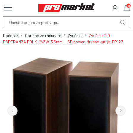
0
Početak
Oprema za računare
Zvučnici
Zvučnici 2.0
ESPERANZA FOLK, 2x3W, 3.5mm, USB power, drvene kutije, EP122