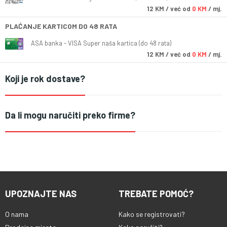
12
KM
/ već od
0 KM
/ mj.
PLAĆANJE KARTICOM DO 48 RATA
ASA banka - VISA Super naša kartica (do 48 rata)
12
KM
/ već od
0 KM
/ mj.
Koji je rok dostave?
Da li mogu naručiti preko firme?
UPOZNAJTE NAS
TREBATE POMOĆ?
O nama
Kako se registrovati?