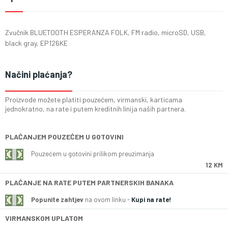
Zvučnik BLUETOOTH ESPERANZA FOLK, FM radio, microSD, USB,
black gray, EP126KE
Načini plaćanja?
Proizvode možete platiti pouzećem, virmanski, karticama
jednokratno, na rate i putem kreditnih linija naših partnera.
PLAĆANJEM POUZEĆEM U GOTOVINI
Pouzećem u gotovini prilikom preuzimanja
12 KM
PLAĆANJE NA RATE PUTEM PARTNERSKIH BANAKA
Popunite zahtjev
na ovom linku -
Kupi na rate!
VIRMANSKOM UPLATOM