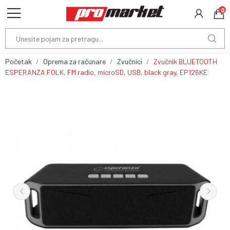
0
Početak
Oprema za računare
Zvučnici
Zvučnik BLUETOOTH
ESPERANZA FOLK, FM radio, microSD, USB, black gray, EP126KE