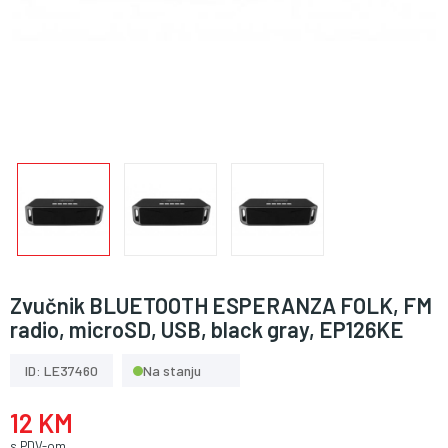
Zvučnik BLUETOOTH ESPERANZA FOLK, FM
radio, microSD, USB, black gray, EP126KE
ID: LE37460
Na stanju
12 KM
s PDV-om