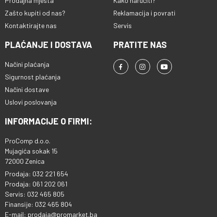
Prodajna mjesta
Kako naručiti?
Zašto kupiti od nas?
Reklamacija i povrati
Kontaktirajte nas
Servis
PLAĆANJE I DOSTAVA
PRATITE NAS
Načini plaćanja
Sigurnost plaćanja
Načini dostave
Uslovi poslovanja
INFORMACIJE O FIRMI:
ProComp d.o.o.
Mujagića sokak 15
72000 Zenica
Prodaja: 032 221 654
Prodaja: 061 202 061
Servis: 032 465 805
Finansije: 032 465 804
E-mail: prodaja@promarket.ba