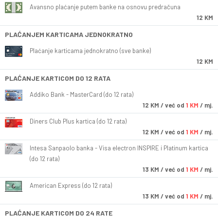
Avansno plaćanje putem banke na osnovu predračuna
12 KM
PLAĆANJEM KARTICAMA JEDNOKRATNO
Plaćanje karticama jednokratno (sve banke)
12 KM
PLAĆANJE KARTICOM DO 12 RATA
Addiko Bank - MasterCard (do 12 rata)
12
KM
/ već od
1 KM
/ mj.
Diners Club Plus kartica (do 12 rata)
12
KM
/ već od
1 KM
/ mj.
Intesa Sanpaolo banka - Visa electron INSPIRE i Platinum kartica
(do 12 rata)
13
KM
/ već od
1 KM
/ mj.
American Express (do 12 rata)
13
KM
/ već od
1 KM
/ mj.
PLAĆANJE KARTICOM DO 24 RATE