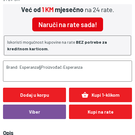
Već od
1 KM
mjesečno
na 24 rate.
Naruči na rate sada!
Iskoristi mogućnost kupovine na rate
BEZ potrebe za
kreditnom karticom.
Brand: Esperanza§Proizvođač:Esperanza
shopping_basket
Dodaj u korpu
Kupi 1-klikom
Viber
Kupi na rate
Opis