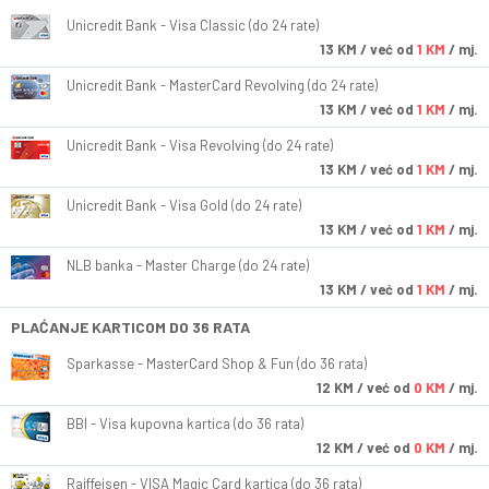
Unicredit Bank - Visa Classic (do 24 rate)
13
KM
/ već od
1 KM
/ mj.
Unicredit Bank - MasterCard Revolving (do 24 rate)
13
KM
/ već od
1 KM
/ mj.
Unicredit Bank - Visa Revolving (do 24 rate)
13
KM
/ već od
1 KM
/ mj.
Unicredit Bank - Visa Gold (do 24 rate)
13
KM
/ već od
1 KM
/ mj.
NLB banka - Master Charge (do 24 rate)
13
KM
/ već od
1 KM
/ mj.
PLAĆANJE KARTICOM DO 36 RATA
Sparkasse - MasterCard Shop & Fun (do 36 rata)
12
KM
/ već od
0 KM
/ mj.
BBI - Visa kupovna kartica (do 36 rata)
12
KM
/ već od
0 KM
/ mj.
Raiffeisen - VISA Magic Card kartica (do 36 rata)