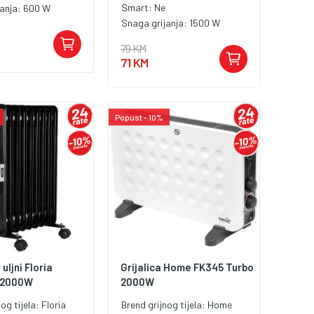
Smart:
Ne
janja:
600 W
Snaga grijanja:
1500 W
79 KM
71 KM
Popust - 10%
uljni Floria
Grijalica Home FK345 Turbo
 2000W
2000W
nog tijela:
Floria
Brend grijnog tijela:
Home