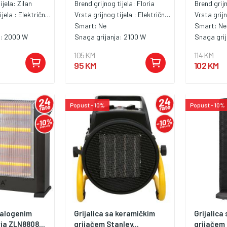
ijela:
Zilan
Brend grijnog tijela:
Floria
Brend grij
ijela :
Električna grijalica
Vrsta grijnog tijela :
Električna grijalica
Vrsta grijn
Smart:
Ne
Smart:
Ne
a:
2000 W
Snaga grijanja:
2100 W
Snaga gri
105 KM
114 KM
95 KM
102 KM
Popust - 10%
Popust - 10%
halogenim
Grijalica sa keramičkim
Grijalica
ia ZLN8808...
grijačem Stanley...
grijačem 