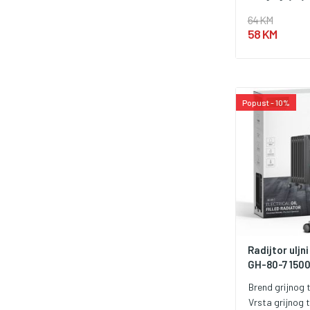
64 KM
58 KM
Popust - 10%
Radijtor uljn
GH-80-7 150
Brend grijnog t
Vrsta grijnog t