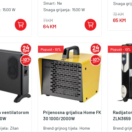
Smart:
Ne
Snaga gri
a:
1500 W
Snaga grijanja:
1500 W
72 KM
65 KM
71 KM
64 KM
Popust - 10%
Popust - 10%
 ventilatorom
Prijenosna grijalica Home FK
Radijator 
00W
30 1000/2000W
ZLN3659
ijela:
Zilan
Brend grijnog tijela:
Home
Brend grij