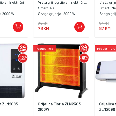
ijela :
Električni konvektor
Vrsta grijnog tijela :
Električna grijalica
Vrsta grijn
Smart:
Ne
Smart:
Ne
a:
2000 W
Snaga grijanja:
2000 W
Snaga gri
84 KM
97 KM
76 KM
87 KM
Popust - 10%
Popust - 10%
an ZLN2083
Grijalica Floria ZLN2303
Grijalica
2100W
ZLN2090