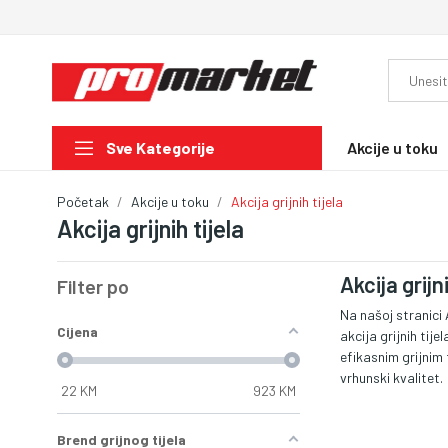
Akcije u toku
Sve Kategorije
Početak
Akcije u toku
Akcija grijnih tijela
Akcija grijnih tijela
Akcija grijni
Filter po
Na našoj stranici 
Cijena
akcija grijnih tij
efikasnim grijnim 
vrhunski kvalitet.
22
KM
923
KM
Brend grijnog tijela