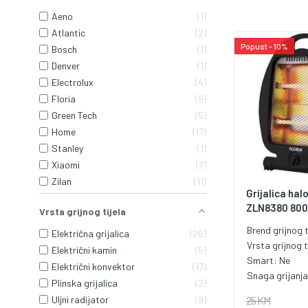
Aeno
1
Atlantic
2
Popust - 10%
Bosch
1
Denver
1
Electrolux
4
Floria
9
Green Tech
5
Home
17
Stanley
1
Xiaomi
7
Zilan
11
Grijalica hal
ZLN8380 80
Vrsta grijnog tijela
Brend grijnog t
Električna grijalica
26
Vrsta grijnog t
Električni kamin
5
Smart:
Ne
Električni konvektor
17
Snaga grijanj
Plinska grijalica
2
25 KM
Uljni radijator
9