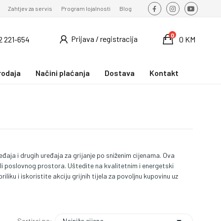
Zahtjev za servis
Program lojalnosti
Blog
0
Prijava / registracija
2 221-654
0 KM
rodaja
Načini plaćanja
Dostava
Kontakt
ređaja i drugih uređaja za grijanje po sniženim cijenama. Ova
ili poslovnog prostora. Uštedite na kvalitetnim i energetski
iku i iskoristite akciju grijnih tijela za povoljnu kupovinu uz

Najniža cijena
Sortiraj po: