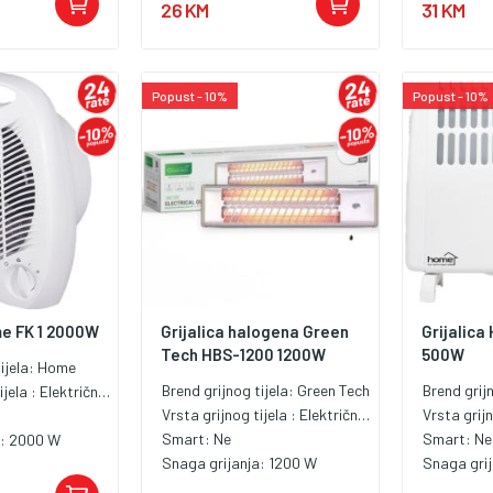
26 KM
31 KM
Popust - 10%
Popust - 10%
me FK 1 2000W
Grijalica halogena Green
Grijalic
Tech HBS-1200 1200W
500W
ijela:
Home
Brend grijnog tijela:
Green Tech
Brend grij
ijela :
Električna grijalica
Vrsta grijnog tijela :
Električna grijalica
Vrsta grijn
Smart:
Ne
Smart:
Ne
a:
2000 W
Snaga grijanja:
1200 W
Snaga gri