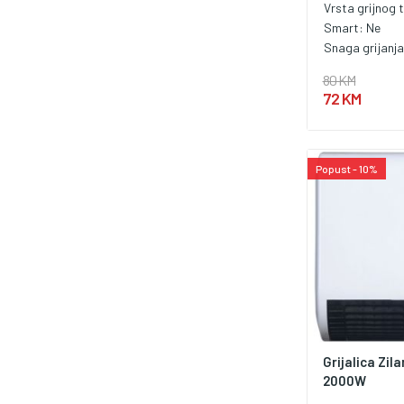
Vrsta grijnog t
Smart:
Ne
Snaga grijanj
80 KM
72 KM
Popust - 10%
Grijalica Zil
2000W