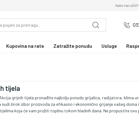
Kako naručiti?
03
Kupovina na rate
Zatražite ponudu
Usluge
Rasp
h tijela
Akcija grijnih tijela pronađite najbolju ponudu grijalica, radijatora, klima u
ela nudi širok izbor proizvoda za efikasno i ekonomično grijanje vašeg doma 
tijelima koja će vam pružiti toplinu tokom hladnih dana. Ne propustite ovu pril