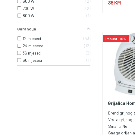
600 W
2
36 KM
700 W
2
800 W
1
Garancija
12 mjeseci
43
Popust - 10%
24 mjeseca
12
36 mjeseci
3
60 mjeseci
1
Grijalica Ho
Brend grijnog t
Vrsta grijnog t
Smart:
Ne
Snaga grijanj