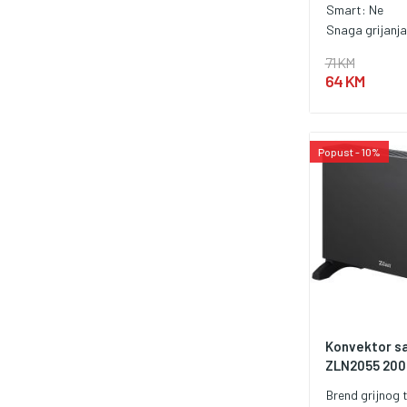
Smart:
Ne
Snaga grijanj
71 KM
64 KM
Popust - 10%
Konvektor sa
ZLN2055 20
Brend grijnog t