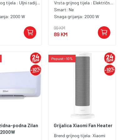
og tijela :
Uljni radijator
Vrsta grijnog tijela :
Električna grijalica
Smart:
Ne
janja:
2000 W
Snaga grijanja:
2000 W
99 KM
89 KM
Popust - 10%
 zidna-podna Zilan
Grijalica Xiaomi Fan Heater
 2000W
Brend grijnog tijela:
Xiaomi