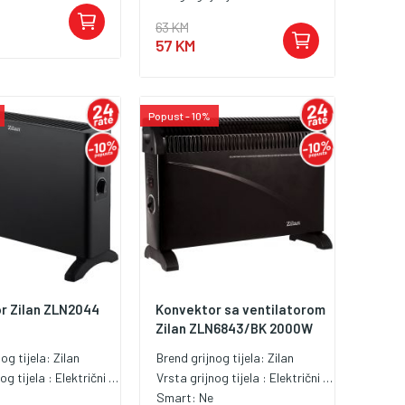
63 KM
57 KM
Popust - 10%
r Zilan ZLN2044
Konvektor sa ventilatorom
Zilan ZLN6843/BK 2000W
nog tijela:
Zilan
Brend grijnog tijela:
Zilan
og tijela :
Električni konvektor
Vrsta grijnog tijela :
Električni konvektor
Smart:
Ne