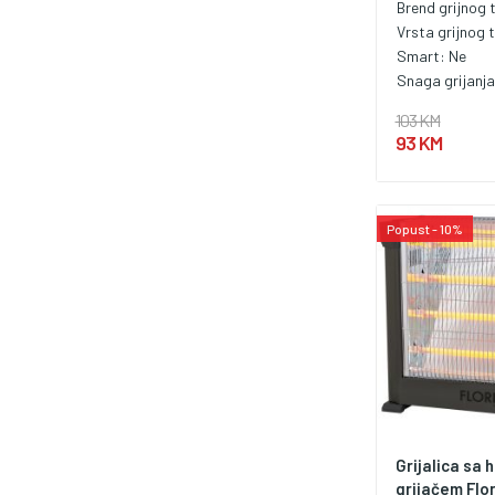
Brend grijnog t
Vrsta grijnog t
Smart:
Ne
Snaga grijanj
103 KM
93 KM
Popust - 10%
Grijalica sa 
grijačem Flor