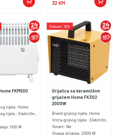
32 KM
Popust - 10%
a Home FKM500
Grijalica sa keramičkim
grijačem Home FK302
2000W
nog tijela:
Home
Brend grijnog tijela:
Home
og tijela :
Električna grijalica
Vrsta grijnog tijela :
Električna grijalica
Smart:
Ne
janja:
500 W
Snaga grijanja:
2000 W