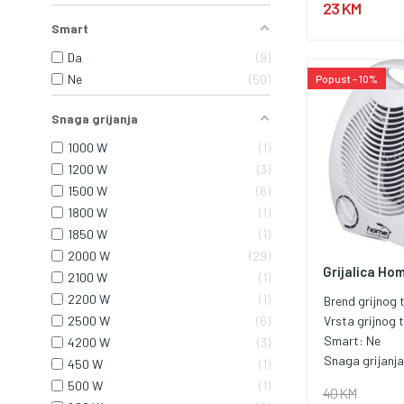
23 KM
Smart
Da
9
Ne
50
Popust - 10%
Snaga grijanja
1000 W
1
1200 W
3
1500 W
6
1800 W
1
1850 W
1
2000 W
29
Grijalica Ho
2100 W
1
2200 W
1
Brend grijnog t
Vrsta grijnog t
2500 W
6
Smart:
Ne
4200 W
3
Snaga grijanj
450 W
1
500 W
1
40 KM