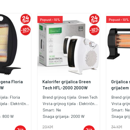
Popust - 10%
Popust - 10%
ogena Floria
Kalorifer grijalica Green
Grijalica
0W
Tech HFL-2000 2000W
grijačem 
ijela:
Floria
Brend grijnog tijela:
Green Tech
Brend grij
ijela :
Električna grijalica
Vrsta grijnog tijela :
Električna grijalica
Vrsta grijn
Smart:
Ne
Smart:
Ne
a:
800 W
Snaga grijanja:
2000 W
Snaga gri
29 KM
34 KM