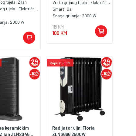
nog tijela:
Zilan
Vrsta grijnog tijela :
Električna grijalica
og tijela :
Električna grijalica
Smart:
Da
Snaga grijanja:
2000 W
janja:
2000 W
118 KM
106 KM
Popust - 10%
 sa keramičkim
Radijator uljni Floria
Zilan ZLN2045...
ZLN3666 2500W