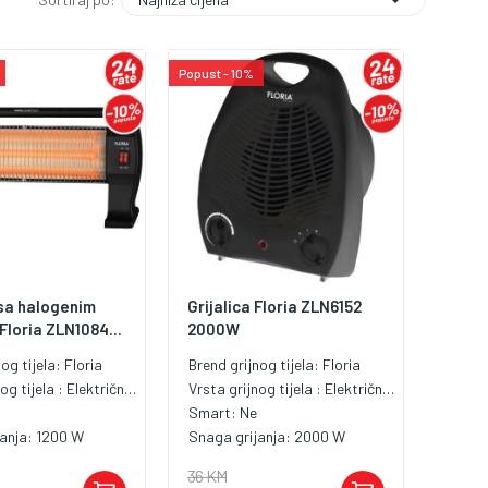
Popust - 10%
 sa halogenim
Grijalica Floria ZLN6152
Floria ZLN1084...
2000W
nog tijela:
Floria
Brend grijnog tijela:
Floria
og tijela :
Električna grijalica
Vrsta grijnog tijela :
Električna grijalica
Smart:
Ne
janja:
1200 W
Snaga grijanja:
2000 W
36 KM