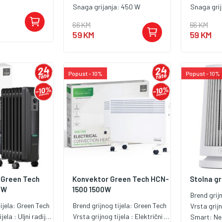
Snaga grijanja:
450 W
Snaga gri
66 KM
66 KM
59 KM
59 KM
Popust - 10%
Popust - 10%
i Green Tech
Konvektor Green Tech HCN-
Stolna gr
0W
1500 1500W
Brend grij
ijela:
Green Tech
Brend grijnog tijela:
Green Tech
Vrsta grijn
ijela :
Uljni radijator
Vrsta grijnog tijela :
Električni konvektor
Smart:
Ne