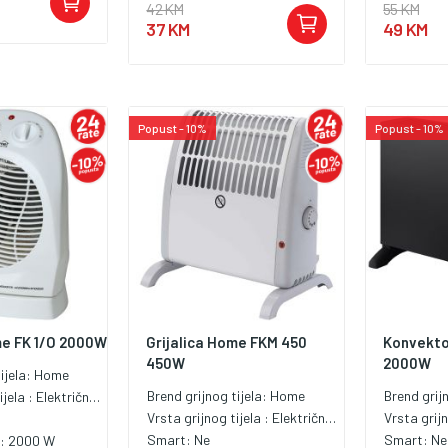
42 KM
55 KM
37 KM
49 KM
Popust - 10%
Popust - 10%
me FK 1/O 2000W
Grijalica Home FKM 450
Konvekto
450W
2000W
ijela:
Home
Brend grijnog tijela:
Home
Brend grij
ijela :
Električna grijalica
Vrsta grijnog tijela :
Električna grijalica
Vrsta grijn
Smart:
Ne
Smart:
Ne
a:
2000 W