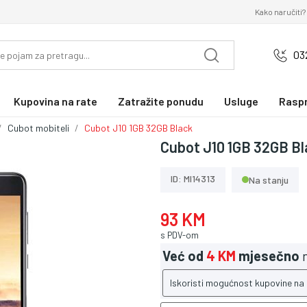
Kako naručiti?
03
Kupovina na rate
Zatražite ponudu
Usluge
Rasp
Cubot mobiteli
Cubot J10 1GB 32GB Black
Cubot J10 1GB 32GB B
ID: MI14313
Na stanju
93 KM
s PDV-om
Već od
4 KM
mjesečno
n
Iskoristi mogućnost kupovine na