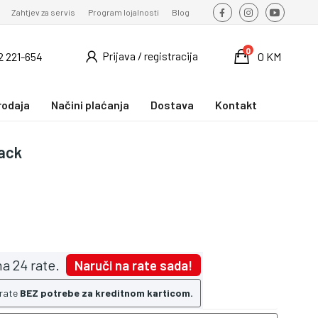
Zahtjev za servis
Program lojalnosti
Blog
0
Prijava / registracija
2 221-654
0 KM
rodaja
Načini plaćanja
Dostava
Kontakt
lack
a 24 rate.
Naruči na rate sada!
 rate
BEZ potrebe za kreditnom karticom.