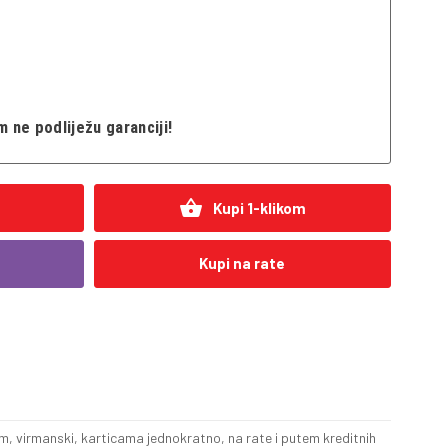
ne podliježu garanciji!
shopping_basket
Kupi 1-klikom
Kupi na rate
, virmanski, karticama jednokratno, na rate i putem kreditnih