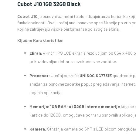
Cubot J10 1GB 32GB Black
Cubot J10
je osnovni pametni telefon dizajniran za korisnike koj
funkcionalnosti. Ovaj uređaj nudi osnovne specifikacije po vrlo pr
koji ne zahtijevaju visoke performanse od svog telefona.
Ključne Karakteristike:
Ekran:
4-inčni IPS LCD ekran s rezolucijom od 854 x 480 pi
prikaz dovoljno dobar za svakodnevne zadatke.
Procesor:
Uređaj pokreće
UNISOC SC7731E
quad-core pro
snažan za osnovne zadatke poput pregledavanja interneta,
laganih aplikacija.
Memorija:
1GB RAM-a
i
32GB interne memorije
koja se 
kartice do 128GB, omogućava pohranu osnovnih aplikacija
Kamera:
Stražnja kamera od 5MP s LED blicom omogućava