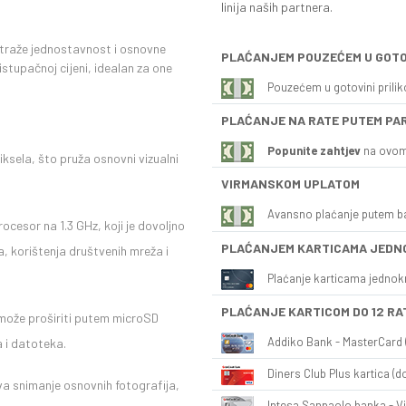
linija naših partnera.
i traže jednostavnost i osnovne
PLAĆANJEM POUZEĆEM U GOTO
istupačnoj cijeni, idealan za one
Pouzećem u gotovini prili
PLAĆANJE NA RATE PUTEM PA
Popunite zahtjev
na ovom
ksela, što pruža osnovni vizualni
VIRMANSKOM UPLATOM
Avansno plaćanje putem b
cesor na 1.3 GHz, koji je dovoljno
PLAĆANJEM KARTICAMA JEDN
 korištenja društvenih mreža i
Plaćanje karticama jednok
PLAĆANJE KARTICOM DO 12 RA
može proširiti putem microSD
Addiko Bank - MasterCard (
 i datoteka.
Diners Club Plus kartica (do
 snimanje osnovnih fotografija,
Intesa Sanpaolo banka - Vi