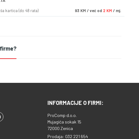
ATA
a kartica (do 48 rata)
93
KM
/ već od
2 KM
/ mj.
 firme?
INFORMACIJE O FIRMI:
ProComp d.o.o.
Mujagića sokak 15
72000 Zenica
Prodaja: 032 221 654