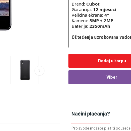
Brend:
Cubot
Garancija:
12
mjeseci
Velicina ekrana:
4
"
Kamera:
5MP + 2MP
Baterija:
2350mAh
Oštećenja uzrokovana vodom 
Dodaj u korpu
Viber
Načini plaćanja?
Proizvode možete platiti pouzećem