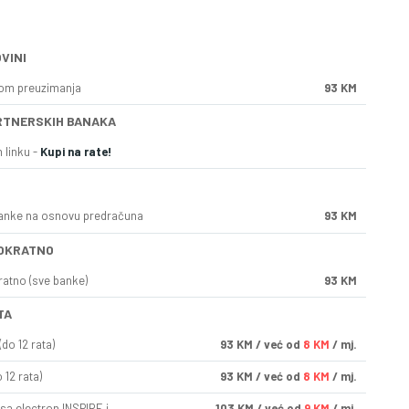
VINI
kom preuzimanja
93 KM
RTNERSKIH BANAKA
 linku -
Kupi na rate!
anke na osnovu predračuna
93 KM
OKRATNO
ratno (sve banke)
93 KM
TA
do 12 rata)
93
KM
/ već od
8 KM
/ mj.
 12 rata)
93
KM
/ već od
8 KM
/ mj.
sa electron INSPIRE i
103
KM
/ već od
9 KM
/ mj.