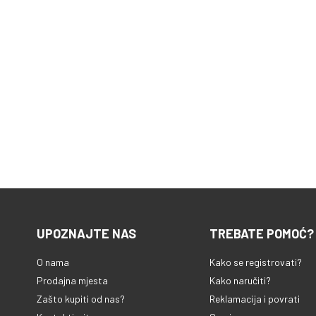
UPOZNAJTE NAS
TREBATE POMOĆ?
O nama
Kako se registrovati?
Prodajna mjesta
Kako naručiti?
Zašto kupiti od nas?
Reklamacija i povrati