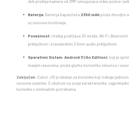
dok prednja kamera od 2MP omogućava video pozive i jedn
Baterija:
Baterija kapaciteta
2350 mAh
pruža dovoljno e
uz osnovno korištenje.
Povezivost:
Uređaj podržava 3G mreže, Wi-Fi, Bluetooth 
priključkom i standardnim 3.5mm audio priključkom.
Operativni Sistem:
Android 11 (Go Edition)
, koji je opt
manjim resursima, pruža glatko korisničko iskustvo i osno
Zaključak:
Cubot J10 je idealan za korisnike koji trebaju jednost
osnovne zadatke. S obzirom na svoje karakteristike, najprikladniji
korisnike s minimalnim potrebama.