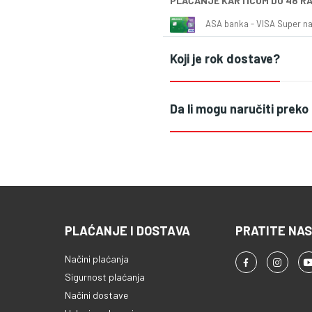
PLAĆANJE KARTICOM DO 48 R
ASA banka - VISA Super naš
Koji je rok dostave?
Da li mogu naručiti preko
PLAĆANJE I DOSTAVA
PRATITE NAS
Načini plaćanja
Sigurnost plaćanja
Načini dostave