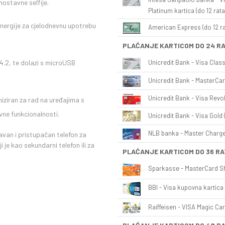
ostavne selfije.
Platinum kartica (do 12 rata
nergije za cjelodnevnu upotrebu
American Express (do 12 ra
PLAĆANJE KARTICOM DO 24 R
4.2, te dolazi s microUSB
Unicredit Bank - Visa Class
Unicredit Bank - MasterCar
Unicredit Bank - Visa Revol
imiziran za rad na uređajima s
vne funkcionalnosti.
Unicredit Bank - Visa Gold 
NLB banka - Master Charge 
avan i pristupačan telefon za
 je kao sekundarni telefon ili za
PLAĆANJE KARTICOM DO 36 RA
Sparkasse - MasterCard Sh
BBI - Visa kupovna kartica 
Raiffeisen - VISA Magic Car