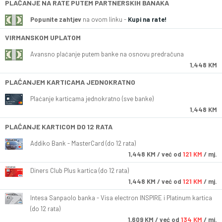
PLAĆANJE NA RATE PUTEM PARTNERSKIH BANAKA
Popunite zahtjev
na ovom linku -
Kupi na rate!
VIRMANSKOM UPLATOM
Avansno plaćanje putem banke na osnovu predračuna
1,448 KM
PLAĆANJEM KARTICAMA JEDNOKRATNO
Plaćanje karticama jednokratno (sve banke)
1,448 KM
PLAĆANJE KARTICOM DO 12 RATA
Addiko Bank - MasterCard (do 12 rata)
1,448
KM
/ već od
121 KM
/ mj.
Diners Club Plus kartica (do 12 rata)
1,448
KM
/ već od
121 KM
/ mj.
Intesa Sanpaolo banka - Visa electron INSPIRE i Platinum kartica
(do 12 rata)
1,609
KM
/ već od
134 KM
/ mj.