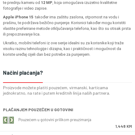
te prednju kameru od
12 MP
, koja omogućava izuzetno kvalitetne
fotografije i video zapise.
Apple iPhone 15
također ima zaštitu zaslona, otpornost na vodu i
prašinu, te podržava bežično punjenje. Korisnici također mogu koristiti
vlastite preferirane metode otključavanja telefona, kao što su otisak prsta
ili prepoznavanje lica.
Ukratko, mobilni telefoni iz ove serije idealni su za korisnike koji traže
visoku razinu tehnologije i dizajna, kao i praktičnost i mogućnost da
koriste uređaj cijeli dan bez potrebe za punjenjem.
Načini plaćanja?
Proizvode možete platiti pouzećem, virmanski, karticama
jednokratno, na rate i putem kreditnih linija naših partnera.
PLAĆANJEM POUZEĆEM U GOTOVINI
Pouzećem u gotovini prilikom preuzimanja
1,448 KM