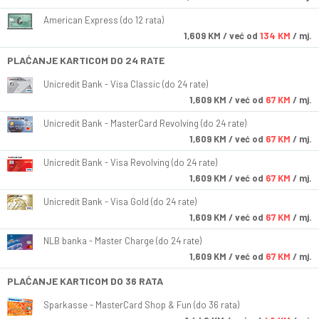
American Express (do 12 rata)
1,609
KM
/ već od
134 KM
/ mj.
PLAĆANJE KARTICOM DO 24 RATE
Unicredit Bank - Visa Classic (do 24 rate)
1,609
KM
/ već od
67 KM
/ mj.
Unicredit Bank - MasterCard Revolving (do 24 rate)
1,609
KM
/ već od
67 KM
/ mj.
Unicredit Bank - Visa Revolving (do 24 rate)
1,609
KM
/ već od
67 KM
/ mj.
Unicredit Bank - Visa Gold (do 24 rate)
1,609
KM
/ već od
67 KM
/ mj.
NLB banka - Master Charge (do 24 rate)
1,609
KM
/ već od
67 KM
/ mj.
PLAĆANJE KARTICOM DO 36 RATA
Sparkasse - MasterCard Shop & Fun (do 36 rata)