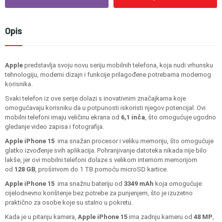
Opis
Apple
predstavlja svoju novu seriju mobilnih telefona, koja nudi vrhunsku
tehnologiju, moderni dizajn i funkcije prilagođene potrebama modernog
korisnika.
Svaki telefon iz ove serije dolazi s inovativnim značajkama koje
omogućavaju korisniku da u potpunosti iskoristi njegov potencijal. Ovi
mobilni telefoni imaju veličinu ekrana od
6,1 inča
, što omogućuje ugodno
gledanje video zapisa i fotografija.
Apple iPhone 15
ima snažan procesor i veliku memoriju, što omogućuje
glatko izvođenje svih aplikacija. Pohranjivanje datoteka nikada nije bilo
lakše, jer ovi mobilni telefoni dolaze s velikom internom memorijom
od
128
GB
, proširivom do 1 TB pomoću microSD kartice.
Apple iPhone 15
ima snažnu bateriju od
3349
m
Ah
koja omogućuje
cijelodnevno korištenje bez potrebe za punjenjem, što je izuzetno
praktično za osobe koje su stalno u pokretu.
Kada je u pitanju kamera,
Apple iPhone 15
ima zadnju kameru od
48
MP
,