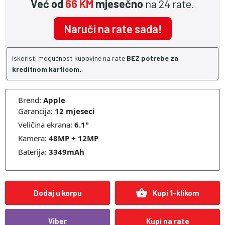
Već od
66 KM
mjesečno
na 24 rate.
Naruči na rate sada!
Iskoristi mogućnost kupovine na rate
BEZ potrebe za
kreditnom karticom.
Brend:
Apple
Garancija:
12 mjeseci
Veličina ekrana:
6.1"
Kamera:
48
MP + 12MP
Baterija:
3349
mAh
shopping_basket
Dodaj u korpu
Kupi 1-klikom
Viber
Kupi na rate