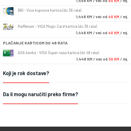
1,448
KM
/ već od
40 KM
/ mj.
BBI - Visa kupovna kartica (do 36 rata)
1,448
KM
/ već od
40 KM
/ mj.
Raiffeisen - VISA Magic Card kartica (do 36 rata)
1,448
KM
/ već od
40 KM
/ mj.
PLAĆANJE KARTICOM DO 48 RATA
ASA banka - VISA Super naša kartica (do 48 rata)
1,448
KM
/ već od
30 KM
/ mj.
Koji je rok dostave?
Da li mogu naručiti preko firme?