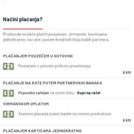
.
Načini plaćanja?
Proizvode možete platiti pouzećem, virmanski, karticama
jednokratno, na rate i putem kreditnih linija naših partnera.
PLAĆANJEM POUZEĆEM U GOTOVINI
Pouzećem u gotovini prilikom preuzimanja
9 KM
PLAĆANJE NA RATE PUTEM PARTNERSKIH BANAKA
Popunite zahtjev
na ovom linku -
Kupi na rate!
VIRMANSKOM UPLATOM
Avansno plaćanje putem banke na osnovu predračuna
9 KM
PLAĆANJEM KARTICAMA JEDNOKRATNO