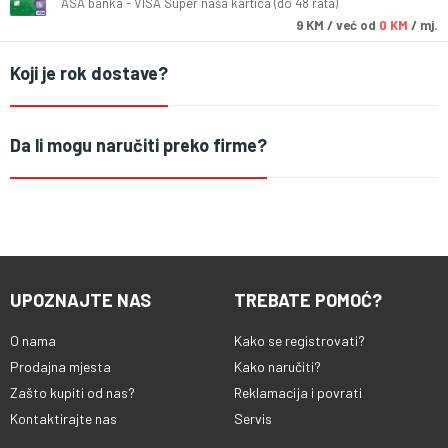
ASA banka - VISA Super naša kartica (do 48 rata)
9
KM
/ već od
0 KM
/ mj.
Koji je rok dostave?
Da li mogu naručiti preko firme?
UPOZNAJTE NAS
TREBATE POMOĆ?
O nama
Kako se registrovati?
Prodajna mjesta
Kako naručiti?
Zašto kupiti od nas?
Reklamacija i povrati
Kontaktirajte nas
Servis