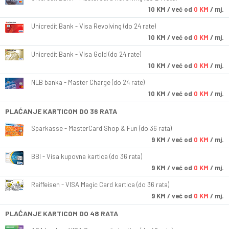
10
KM
/ već od
0 KM
/ mj.
Unicredit Bank - Visa Revolving (do 24 rate)
10
KM
/ već od
0 KM
/ mj.
Unicredit Bank - Visa Gold (do 24 rate)
10
KM
/ već od
0 KM
/ mj.
NLB banka - Master Charge (do 24 rate)
10
KM
/ već od
0 KM
/ mj.
PLAĆANJE KARTICOM DO 36 RATA
Sparkasse - MasterCard Shop & Fun (do 36 rata)
9
KM
/ već od
0 KM
/ mj.
BBI - Visa kupovna kartica (do 36 rata)
9
KM
/ već od
0 KM
/ mj.
Raiffeisen - VISA Magic Card kartica (do 36 rata)
9
KM
/ već od
0 KM
/ mj.
PLAĆANJE KARTICOM DO 48 RATA