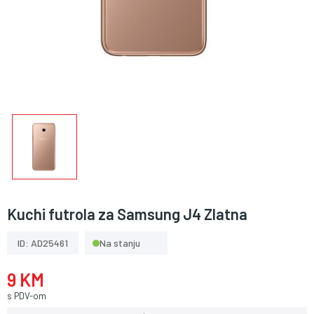
Kuchi futrola za Samsung J4 Zlatna
ID: AD25461
Na stanju
9 KM
s PDV-om