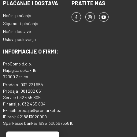
PLAĆANJE I DOSTAVA
PRATITE NAS
Načini plaćanja
Sigurnost plaćanja
Načini dostave
Uslovi poslovanja
INFORMACIJE O FIRMI:
ProComp d.o.o.
Mujagića sokak 15
72000 Zenica
Prodaja: 032 221 654
Prodaja: 061 202 061
Servis: 032 465 805
Finansije: 032 465 804
E-mail: prodaja@promarket.ba
ID broj: 4218813920000
Sparkasse banka: 1995130039753810