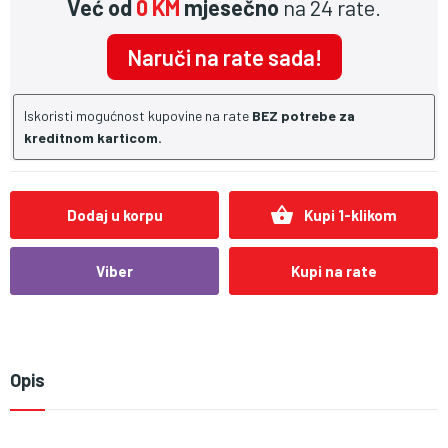
Već od
0 KM
mjesečno
na 24 rate.
Naruči na rate sada!
Iskoristi mogućnost kupovine na rate
BEZ potrebe za
kreditnom karticom.
shopping_basket
Dodaj u korpu
Kupi 1-klikom
Viber
Kupi na rate
Opis