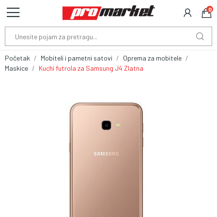
0
Početak
Mobiteli i pametni satovi
Oprema za mobitele
Maskice
Kuchi futrola za Samsung J4 Zlatna