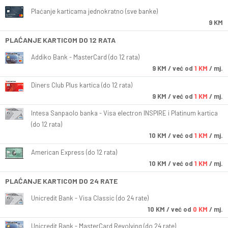
Plaćanje karticama jednokratno (sve banke)
9 KM
PLAĆANJE KARTICOM DO 12 RATA
Addiko Bank - MasterCard (do 12 rata)
9
KM
/ već od
1 KM
/ mj.
Diners Club Plus kartica (do 12 rata)
9
KM
/ već od
1 KM
/ mj.
Intesa Sanpaolo banka - Visa electron INSPIRE i Platinum kartica
(do 12 rata)
10
KM
/ već od
1 KM
/ mj.
American Express (do 12 rata)
10
KM
/ već od
1 KM
/ mj.
PLAĆANJE KARTICOM DO 24 RATE
Unicredit Bank - Visa Classic (do 24 rate)
10
KM
/ već od
0 KM
/ mj.
Unicredit Bank - MasterCard Revolving (do 24 rate)