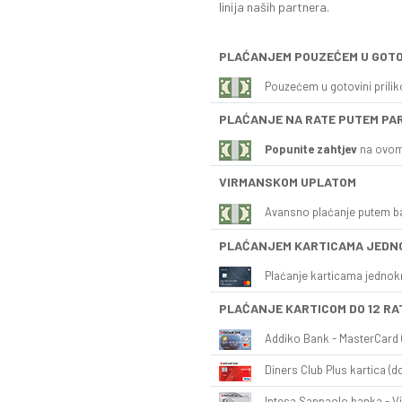
linija naših partnera.
PLAĆANJEM POUZEĆEM U GOTO
Pouzećem u gotovini prili
PLAĆANJE NA RATE PUTEM PA
Popunite zahtjev
na ovom
VIRMANSKOM UPLATOM
Avansno plaćanje putem b
PLAĆANJEM KARTICAMA JEDN
Plaćanje karticama jednok
PLAĆANJE KARTICOM DO 12 RA
Addiko Bank - MasterCard (
Diners Club Plus kartica (do
Intesa Sanpaolo banka - Vi