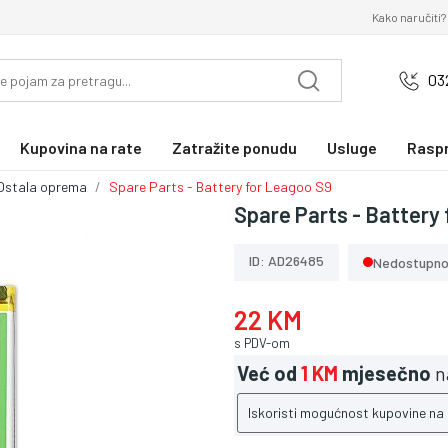
Kako naručiti?
03
Kupovina na rate
Zatražite ponudu
Usluge
Rasp
Ostala oprema
Spare Parts - Battery for Leagoo S9
Spare Parts - Battery
ID: AD26485
Nedostupn
22 KM
s PDV-om
Već od
1 KM
mjesečno
n
Iskoristi mogućnost kupovine na