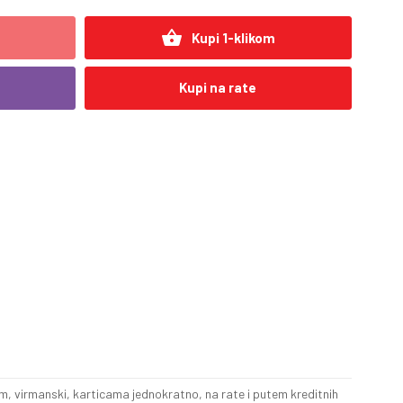
shopping_basket
Kupi 1-klikom
Kupi na rate
, virmanski, karticama jednokratno, na rate i putem kreditnih