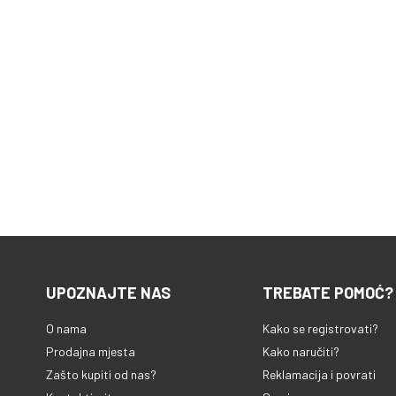
UPOZNAJTE NAS
TREBATE POMOĆ?
O nama
Kako se registrovati?
Prodajna mjesta
Kako naručiti?
Zašto kupiti od nas?
Reklamacija i povrati