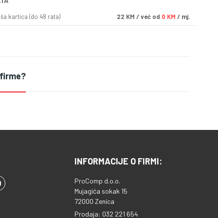
ATA
a kartica (do 48 rata)
22
KM
/ već od
0 KM
/ mj.
 firme?
INFORMACIJE O FIRMI:
ProComp d.o.o.
Mujagića sokak 15
72000 Zenica
Prodaja: 032 221 654