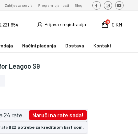
Zahtjev za servis
Program lojalnosti
Blog
0
Prijava / registracija
2 221-654
0 KM
rodaja
Načini plaćanja
Dostava
Kontakt
 for Leagoo S9
o
a 24 rate.
Naruči na rate sada!
 rate
BEZ potrebe za kreditnom karticom.