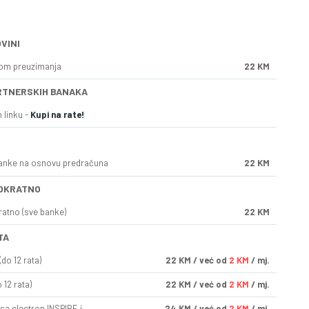
VINI
kom preuzimanja
22 KM
RTNERSKIH BANAKA
 linku -
Kupi na rate!
anke na osnovu predračuna
22 KM
OKRATNO
ratno (sve banke)
22 KM
TA
do 12 rata)
22
KM
/ već od
2 KM
/ mj.
 12 rata)
22
KM
/ već od
2 KM
/ mj.
sa electron INSPIRE i
24
KM
/ već od
2 KM
/ mj.