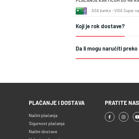
PLAĆANJE KARTICOM DO 48 R
ASA banka - VISA Super naš
Koji je rok dostave?
Da li mogu naručiti preko
PLAĆANJE I DOSTAVA
PRATITE NAS
Načini plaćanja
Sigurnost plaćanja
Načini dostave