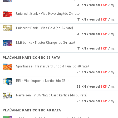
31
KM
/ već od
1 KM
/ mj.
Unicredit Bank - Visa Revolving (do 24 rate)
31
KM
/ već od
1 KM
/ mj.
Unicredit Bank - Visa Gold (do 24 rate)
31
KM
/ već od
1 KM
/ mj.
NLB banka - Master Charge (do 24 rate)
31
KM
/ već od
1 KM
/ mj.
PLAĆANJE KARTICOM DO 36 RATA
Sparkasse - MasterCard Shop & Fun (do 36 rata)
28
KM
/ već od
1 KM
/ mj.
BBI - Visa kupovna kartica (do 36 rata)
28
KM
/ već od
1 KM
/ mj.
Raiffeisen - VISA Magic Card kartica (do 36 rata)
28
KM
/ već od
1 KM
/ mj.
PLAĆANJE KARTICOM DO 48 RATA