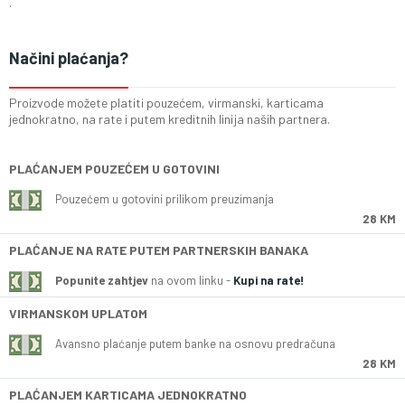
.
Načini plaćanja?
Proizvode možete platiti pouzećem, virmanski, karticama
jednokratno, na rate i putem kreditnih linija naših partnera.
PLAĆANJEM POUZEĆEM U GOTOVINI
Pouzećem u gotovini prilikom preuzimanja
28 KM
PLAĆANJE NA RATE PUTEM PARTNERSKIH BANAKA
Popunite zahtjev
na ovom linku -
Kupi na rate!
VIRMANSKOM UPLATOM
Avansno plaćanje putem banke na osnovu predračuna
28 KM
PLAĆANJEM KARTICAMA JEDNOKRATNO