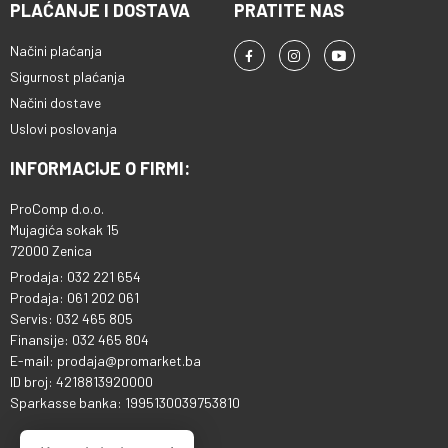
PLAĆANJE I DOSTAVA
PRATITE NAS
Načini plaćanja
Sigurnost plaćanja
Načini dostave
Uslovi poslovanja
INFORMACIJE O FIRMI:
ProComp d.o.o.
Mujagića sokak 15
72000 Zenica
Prodaja: 032 221 654
Prodaja: 061 202 061
Servis: 032 465 805
Finansije: 032 465 804
E-mail: prodaja@promarket.ba
ID broj: 4218813920000
Sparkasse banka: 1995130039753810