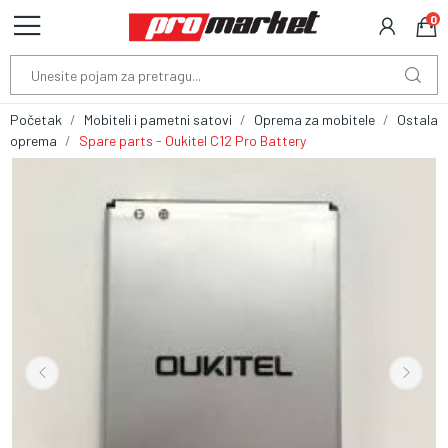
0
Početak
Mobiteli i pametni satovi
Oprema za mobitele
Ostala
oprema
Spare parts - Oukitel C12 Pro Battery