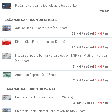
Plaćanje karticama jednokratno (sve banke)
28 KM
PLAĆANJE KARTICOM DO 12 RATA
Addiko Bank - MasterCard (do 12 rata)
28
KM
/ već od
2 KM
/ mj.
Diners Club Plus kartica (do 12 rata)
28
KM
/ već od
2 KM
/ mj.
Intesa Sanpaolo banka - Visa electron INSPIRE i Platinum kartica
(do 12 rata)
31
KM
/ već od
3 KM
/ mj.
American Express (do 12 rata)
31
KM
/ već od
3 KM
/ mj.
PLAĆANJE KARTICOM DO 24 RATE
Unicredit Bank - Visa Classic (do 24 rate)
31
KM
/ već od
1 KM
/ mj.
Unicredit Bank - MasterCard Revolving (do 24 rate)