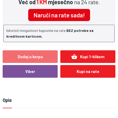
Već od
1 KM
mjesečno
na 24 rate.
Naruči na rate sada!
Iskoristi mogućnost kupovine na rate
BEZ potrebe za
kreditnom karticom.
shopping_basket
Dodaj u korpu
Kupi 1-klikom
Viber
Kupi na rate
Opis