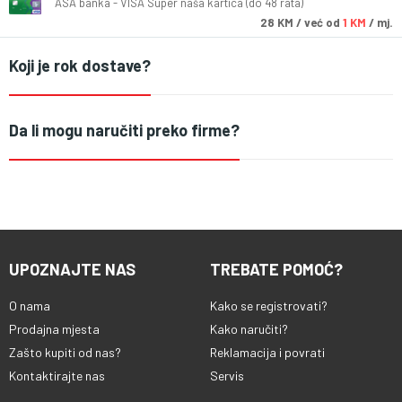
ASA banka - VISA Super naša kartica (do 48 rata)
28
KM
/ već od
1 KM
/ mj.
Koji je rok dostave?
Da li mogu naručiti preko firme?
UPOZNAJTE NAS
TREBATE POMOĆ?
O nama
Kako se registrovati?
Prodajna mjesta
Kako naručiti?
Zašto kupiti od nas?
Reklamacija i povrati
Kontaktirajte nas
Servis