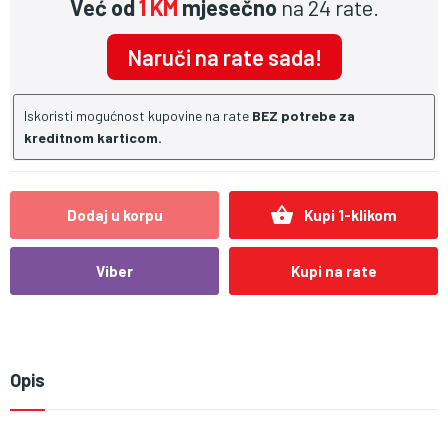
Već od
1 KM
mjesečno
na 24 rate.
Naruči na rate sada!
Iskoristi mogućnost kupovine na rate
BEZ potrebe za
kreditnom karticom.
shopping_basket
Dodaj u korpu
Kupi 1-klikom
Viber
Kupi na rate
Opis