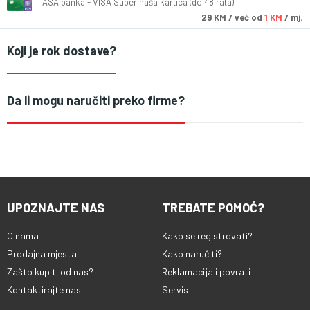
ASA banka - VISA Super naša kartica (do 48 rata)
29
KM
/ već od
1 KM
/ mj.
Koji je rok dostave?
Da li mogu naručiti preko firme?
UPOZNAJTE NAS
TREBATE POMOĆ?
O nama
Kako se registrovati?
Prodajna mjesta
Kako naručiti?
Zašto kupiti od nas?
Reklamacija i povrati
Kontaktirajte nas
Servis