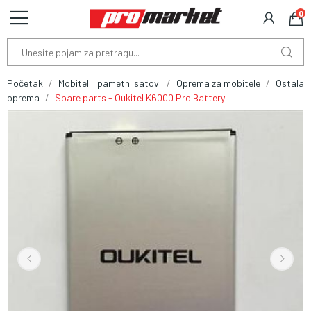
0
Početak
Mobiteli i pametni satovi
Oprema za mobitele
Ostala
oprema
Spare parts - Oukitel K6000 Pro Battery