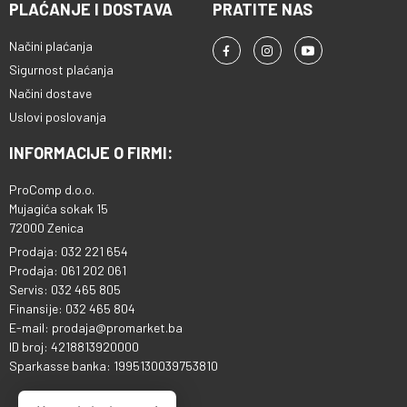
PLAĆANJE I DOSTAVA
PRATITE NAS
Načini plaćanja
Sigurnost plaćanja
Načini dostave
Uslovi poslovanja
INFORMACIJE O FIRMI:
ProComp d.o.o.
Mujagića sokak 15
72000 Zenica
Prodaja: 032 221 654
Prodaja: 061 202 061
Servis: 032 465 805
Finansije: 032 465 804
E-mail: prodaja@promarket.ba
ID broj: 4218813920000
Sparkasse banka: 1995130039753810