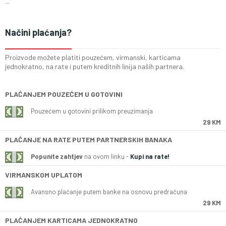
...
Načini plaćanja?
Proizvode možete platiti pouzećem, virmanski, karticama
jednokratno, na rate i putem kreditnih linija naših partnera.
PLAĆANJEM POUZEĆEM U GOTOVINI
Pouzećem u gotovini prilikom preuzimanja
29 KM
PLAĆANJE NA RATE PUTEM PARTNERSKIH BANAKA
Popunite zahtjev
na ovom linku -
Kupi na rate!
VIRMANSKOM UPLATOM
Avansno plaćanje putem banke na osnovu predračuna
29 KM
PLAĆANJEM KARTICAMA JEDNOKRATNO