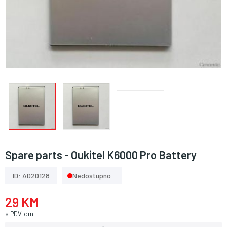
Spare parts - Oukitel K6000 Pro Battery
ID: AD20128
Nedostupno
29 KM
s PDV-om