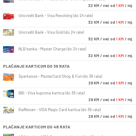
32
KM
/ već od
1 KM
/ mj.
Unicredit Bank - Visa Revolving (do 24 rate)
32
KM
/ već od
1 KM
/ mj.
Unicredit Bank - Visa Gold (do 24 rate)
32
KM
/ već od
1 KM
/ mj.
NLB banka - Master Charge (do 24 rate)
32
KM
/ već od
1 KM
/ mj.
PLAĆANJE KARTICOM DO 36 RATA
Sparkasse - MasterCard Shop & Fun (do 36 rata)
29
KM
/ već od
1 KM
/ mj.
BBI - Visa kupovna kartica (do 36 rata)
29
KM
/ već od
1 KM
/ mj.
Raiffeisen - VISA Magic Card kartica (do 36 rata)
29
KM
/ već od
1 KM
/ mj.
PLAĆANJE KARTICOM DO 48 RATA