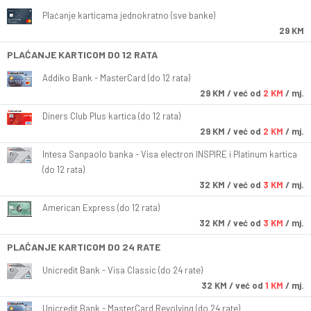
Plaćanje karticama jednokratno (sve banke)
29 KM
PLAĆANJE KARTICOM DO 12 RATA
Addiko Bank - MasterCard (do 12 rata)
29
KM
/ već od
2 KM
/ mj.
Diners Club Plus kartica (do 12 rata)
29
KM
/ već od
2 KM
/ mj.
Intesa Sanpaolo banka - Visa electron INSPIRE i Platinum kartica
(do 12 rata)
32
KM
/ već od
3 KM
/ mj.
American Express (do 12 rata)
32
KM
/ već od
3 KM
/ mj.
PLAĆANJE KARTICOM DO 24 RATE
Unicredit Bank - Visa Classic (do 24 rate)
32
KM
/ već od
1 KM
/ mj.
Unicredit Bank - MasterCard Revolving (do 24 rate)