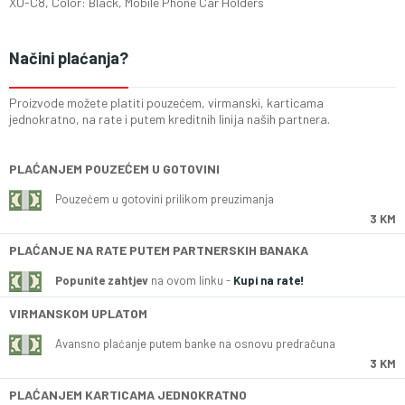
XO-C8, Color: Black, Mobile Phone Car Holders
Načini plaćanja?
Proizvode možete platiti pouzećem, virmanski, karticama
jednokratno, na rate i putem kreditnih linija naših partnera.
PLAĆANJEM POUZEĆEM U GOTOVINI
Pouzećem u gotovini prilikom preuzimanja
3 KM
PLAĆANJE NA RATE PUTEM PARTNERSKIH BANAKA
Popunite zahtjev
na ovom linku -
Kupi na rate!
VIRMANSKOM UPLATOM
Avansno plaćanje putem banke na osnovu predračuna
3 KM
PLAĆANJEM KARTICAMA JEDNOKRATNO