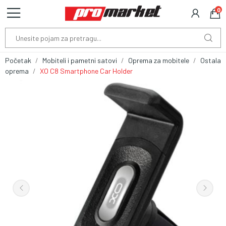
0
Početak
Mobiteli i pametni satovi
Oprema za mobitele
Ostala
oprema
XO C8 Smartphone Car Holder