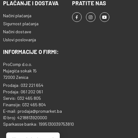
PLAĆANJE I DOSTAVA
PRATITE NAS
Načini plaćanja
Sigurnost plaćanja
Načini dostave
Uslovi poslovanja
INFORMACIJE O FIRMI:
ProComp d.o.o.
Mujagića sokak 15
72000 Zenica
Prodaja: 032 221 654
Prodaja: 061 202 061
Servis: 032 465 805
Finansije: 032 465 804
E-mail: prodaja@promarket.ba
ID broj: 4218813920000
Sparkasse banka: 1995130039753810