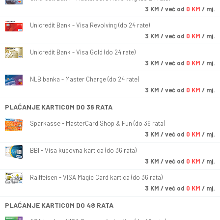
3
KM
/ već od
0 KM
/ mj.
Unicredit Bank - Visa Revolving (do 24 rate)
3
KM
/ već od
0 KM
/ mj.
Unicredit Bank - Visa Gold (do 24 rate)
3
KM
/ već od
0 KM
/ mj.
NLB banka - Master Charge (do 24 rate)
3
KM
/ već od
0 KM
/ mj.
PLAĆANJE KARTICOM DO 36 RATA
Sparkasse - MasterCard Shop & Fun (do 36 rata)
3
KM
/ već od
0 KM
/ mj.
BBI - Visa kupovna kartica (do 36 rata)
3
KM
/ već od
0 KM
/ mj.
Raiffeisen - VISA Magic Card kartica (do 36 rata)
3
KM
/ već od
0 KM
/ mj.
PLAĆANJE KARTICOM DO 48 RATA