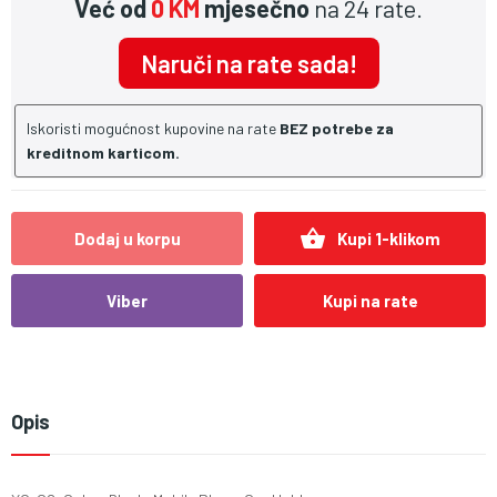
Već od
0 KM
mjesečno
na 24 rate.
Naruči na rate sada!
Iskoristi mogućnost kupovine na rate
BEZ potrebe za
kreditnom karticom.
shopping_basket
Dodaj u korpu
Kupi 1-klikom
Viber
Kupi na rate
Opis