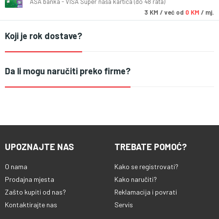
ASA banka - VISA Super naša kartica (do 48 rata)
3
KM
/ već od
0 KM
/ mj.
Koji je rok dostave?
Da li mogu naručiti preko firme?
UPOZNAJTE NAS
TREBATE POMOĆ?
O nama
Kako se registrovati?
Prodajna mjesta
Kako naručiti?
Zašto kupiti od nas?
Reklamacija i povrati
Kontaktirajte nas
Servis