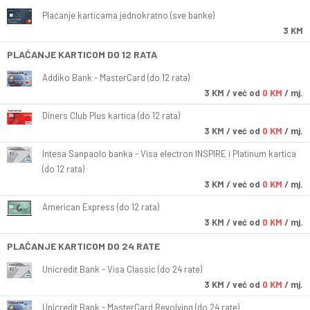
Plaćanje karticama jednokratno (sve banke)
3 KM
PLAĆANJE KARTICOM DO 12 RATA
Addiko Bank - MasterCard (do 12 rata)
3
KM
/ već od
0 KM
/ mj.
Diners Club Plus kartica (do 12 rata)
3
KM
/ već od
0 KM
/ mj.
Intesa Sanpaolo banka - Visa electron INSPIRE i Platinum kartica
(do 12 rata)
3
KM
/ već od
0 KM
/ mj.
American Express (do 12 rata)
3
KM
/ već od
0 KM
/ mj.
PLAĆANJE KARTICOM DO 24 RATE
Unicredit Bank - Visa Classic (do 24 rate)
3
KM
/ već od
0 KM
/ mj.
Unicredit Bank - MasterCard Revolving (do 24 rate)