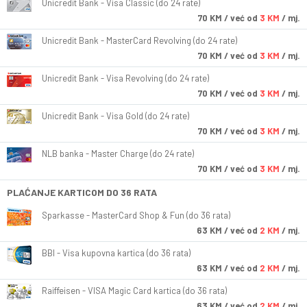
Unicredit Bank - Visa Classic (do 24 rate)
70
KM
/ već od
3 KM
/ mj.
Unicredit Bank - MasterCard Revolving (do 24 rate)
70
KM
/ već od
3 KM
/ mj.
Unicredit Bank - Visa Revolving (do 24 rate)
70
KM
/ već od
3 KM
/ mj.
Unicredit Bank - Visa Gold (do 24 rate)
70
KM
/ već od
3 KM
/ mj.
NLB banka - Master Charge (do 24 rate)
70
KM
/ već od
3 KM
/ mj.
PLAĆANJE KARTICOM DO 36 RATA
Sparkasse - MasterCard Shop & Fun (do 36 rata)
63
KM
/ već od
2 KM
/ mj.
BBI - Visa kupovna kartica (do 36 rata)
63
KM
/ već od
2 KM
/ mj.
Raiffeisen - VISA Magic Card kartica (do 36 rata)
63
KM
/ već od
2 KM
/ mj.