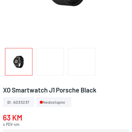
XO Smartwatch J1 Porsche Black
ID: AD33237
Nedostupno
63 KM
s PDV-om