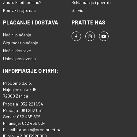
Zašto kupiti od nas?
Reklamacija i povrati
Kontaktirajte nas
Servis
PLAĆANJE I DOSTAVA
PRATITE NAS
Načini plaćanja
Sigurnost plaćanja
Načini dostave
Uslovi poslovanja
INFORMACIJE O FIRMI:
ProComp d.o.o.
Mujagića sokak 15
72000 Zenica
Prodaja: 032 221 654
Prodaja: 061 202 061
Servis: 032 465 805
Finansije: 032 465 804
E-mail: prodaja@promarket.ba
ID broj: 4218813920000