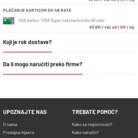
PLAĆANJE KARTICOM DO 48 RATA
ASA banka - VISA Super naša kartica (do 48 rata)
63
KM
/ već od
1 KM
/ mj.
Koji je rok dostave?
Da li mogu naručiti preko firme?
UPOZNAJTE NAS
TREBATE POMOĆ?
O nama
Kako se registrovati?
Prodajna mjesta
Kako naručiti?