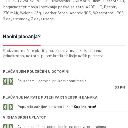
1.28" 240 x 240px IPS LCD, Dimensions: 250 x 46 x 11mm,Bluetooth 5.1,
Mogućnost primanja i pozivanja poziva sa sata, A2DP, LE, Battery:
270 mAh, Weight: 43g, Leather Strap, Android/iOS, Waterproof: IP68,
9 days standby, 3 days usage
Načini plaćanja?
Proizvode možete platiti pouzećem, virmanski, karticama
jednokratno, na rate i putem kreditnih linija naših partnera.
PLAĆANJEM POUZEĆEM U GOTOVINI
Pouzećem u gotovini prilikom preuzimanja
63 KM
PLAĆANJE NA RATE PUTEM PARTNERSKIH BANAKA
Popunite zahtjev
na ovom linku -
Kupi na rate!
VIRMANSKOM UPLATOM
Avansno plaćanje putem banke na osnovu predračuna