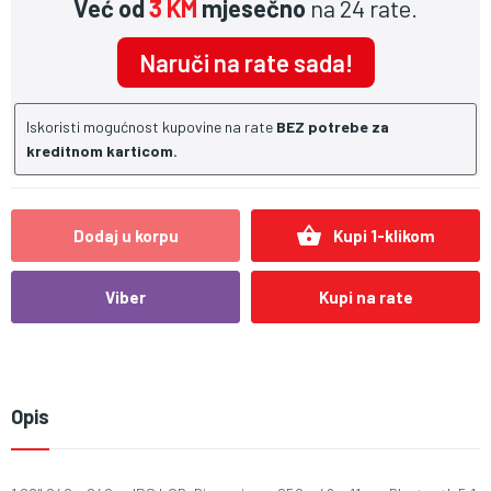
Već od
3 KM
mjesečno
na 24 rate.
Naruči na rate sada!
Iskoristi mogućnost kupovine na rate
BEZ potrebe za
kreditnom karticom.
shopping_basket
Dodaj u korpu
Kupi 1-klikom
Viber
Kupi na rate
Opis