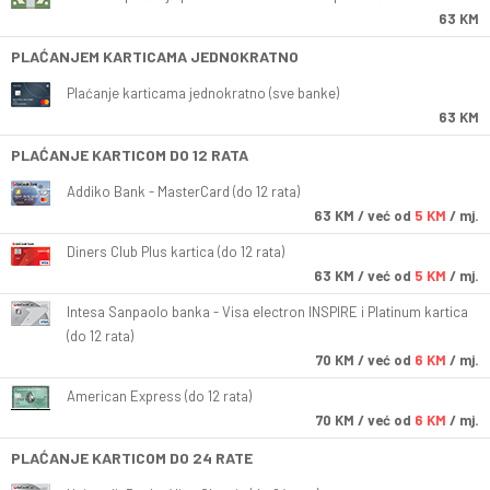
63 KM
PLAĆANJEM KARTICAMA JEDNOKRATNO
Plaćanje karticama jednokratno (sve banke)
63 KM
PLAĆANJE KARTICOM DO 12 RATA
Addiko Bank - MasterCard (do 12 rata)
63
KM
/ već od
5 KM
/ mj.
Diners Club Plus kartica (do 12 rata)
63
KM
/ već od
5 KM
/ mj.
Intesa Sanpaolo banka - Visa electron INSPIRE i Platinum kartica
(do 12 rata)
70
KM
/ već od
6 KM
/ mj.
American Express (do 12 rata)
70
KM
/ već od
6 KM
/ mj.
PLAĆANJE KARTICOM DO 24 RATE