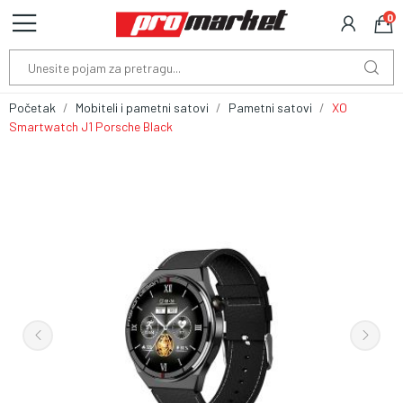
0
Početak
Mobiteli i pametni satovi
Pametni satovi
XO
Smartwatch J1 Porsche Black