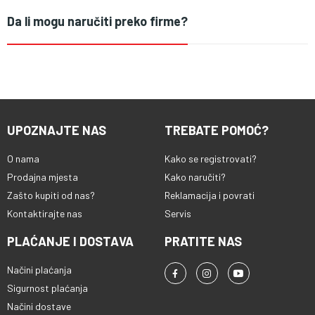
Da li mogu naručiti preko firme?
UPOZNAJTE NAS
TREBATE POMOĆ?
O nama
Kako se registrovati?
Prodajna mjesta
Kako naručiti?
Zašto kupiti od nas?
Reklamacija i povrati
Kontaktirajte nas
Servis
PLAĆANJE I DOSTAVA
PRATITE NAS
Načini plaćanja
Sigurnost plaćanja
Načini dostave