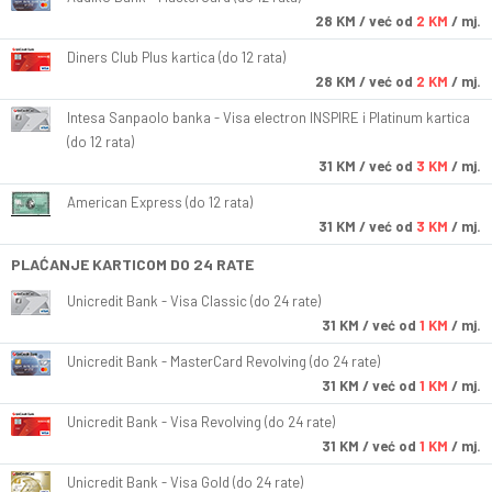
28
KM
/ već od
2 KM
/ mj.
Diners Club Plus kartica (do 12 rata)
28
KM
/ već od
2 KM
/ mj.
Intesa Sanpaolo banka - Visa electron INSPIRE i Platinum kartica
(do 12 rata)
31
KM
/ već od
3 KM
/ mj.
American Express (do 12 rata)
31
KM
/ već od
3 KM
/ mj.
PLAĆANJE KARTICOM DO 24 RATE
Unicredit Bank - Visa Classic (do 24 rate)
31
KM
/ već od
1 KM
/ mj.
Unicredit Bank - MasterCard Revolving (do 24 rate)
31
KM
/ već od
1 KM
/ mj.
Unicredit Bank - Visa Revolving (do 24 rate)
31
KM
/ već od
1 KM
/ mj.
Unicredit Bank - Visa Gold (do 24 rate)