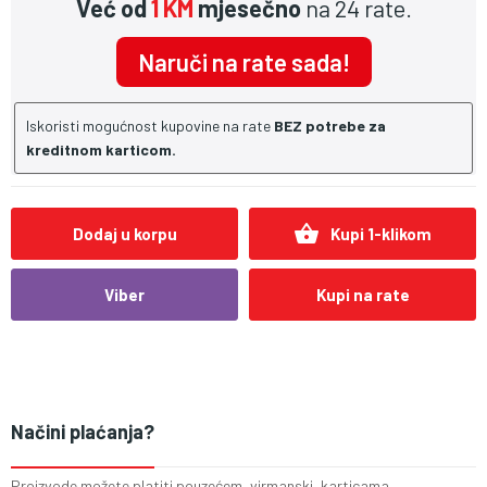
Već od
1 KM
mjesečno
na 24 rate.
Naruči na rate sada!
Iskoristi mogućnost kupovine na rate
BEZ potrebe za
kreditnom karticom.
shopping_basket
Dodaj u korpu
Kupi 1-klikom
Viber
Kupi na rate
Načini plaćanja?
Proizvode možete platiti pouzećem, virmanski, karticama