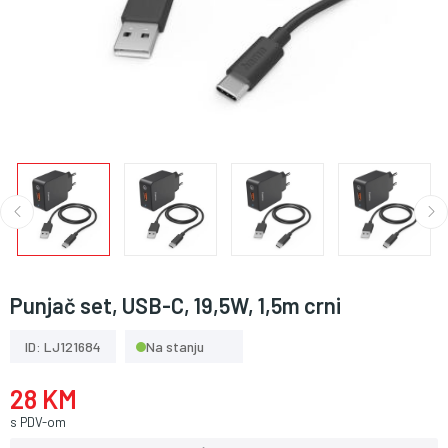
Punjač set, USB-C, 19,5W, 1,5m crni
ID: LJ121684
Na stanju
28 KM
s PDV-om