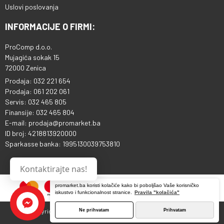
Uslovi poslovanja
INFORMACIJE O FIRMI:
ProComp d.o.o.
Mujagića sokak 15
72000 Zenica
Prodaja: 032 221 654
Prodaja: 061 202 061
Servis: 032 465 805
Finansije: 032 465 804
E-mail: prodaja@promarket.ba
ID broj: 4218813920000
Sparkasse banka: 1995130039753810
Kontaktirajte nas!
promarket.ba koristi kolačiće kako bi poboljšao Vaše korisničko
iskustvo i funkcionalnost stranice.
Pravila "kolačića"
Ne prihvatam
Prihvatam
Copyright © 2013 - 2026 ProComp d.o.o. Sva prava pridržana.