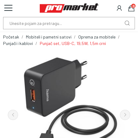
0
Početak
Mobiteli i pametni satovi
Oprema za mobitele
Punjači i kablovi
Punjač set, USB-C, 19,5W, 1,5m crni