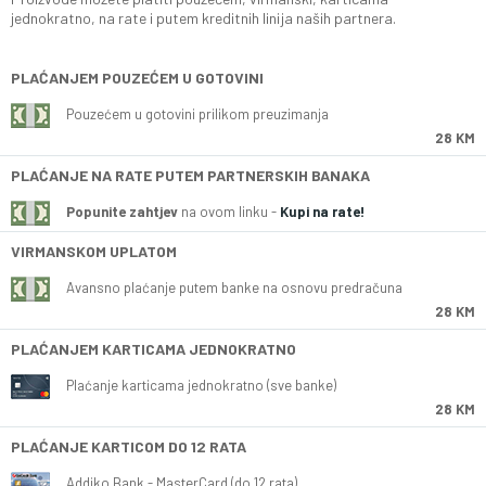
jednokratno, na rate i putem kreditnih linija naših partnera.
PLAĆANJEM POUZEĆEM U GOTOVINI
Pouzećem u gotovini prilikom preuzimanja
28 KM
PLAĆANJE NA RATE PUTEM PARTNERSKIH BANAKA
Popunite zahtjev
na ovom linku -
Kupi na rate!
VIRMANSKOM UPLATOM
Avansno plaćanje putem banke na osnovu predračuna
28 KM
PLAĆANJEM KARTICAMA JEDNOKRATNO
Plaćanje karticama jednokratno (sve banke)
28 KM
PLAĆANJE KARTICOM DO 12 RATA
Addiko Bank - MasterCard (do 12 rata)