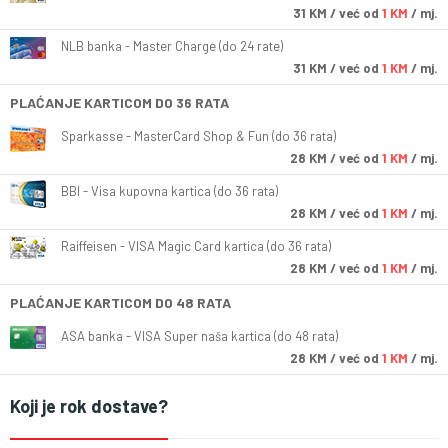
31
KM
/ već od
1 KM
/ mj.
NLB banka - Master Charge (do 24 rate)
31
KM
/ već od
1 KM
/ mj.
PLAĆANJE KARTICOM DO 36 RATA
Sparkasse - MasterCard Shop & Fun (do 36 rata)
28
KM
/ već od
1 KM
/ mj.
BBI - Visa kupovna kartica (do 36 rata)
28
KM
/ već od
1 KM
/ mj.
Raiffeisen - VISA Magic Card kartica (do 36 rata)
28
KM
/ već od
1 KM
/ mj.
PLAĆANJE KARTICOM DO 48 RATA
ASA banka - VISA Super naša kartica (do 48 rata)
28
KM
/ već od
1 KM
/ mj.
Koji je rok dostave?