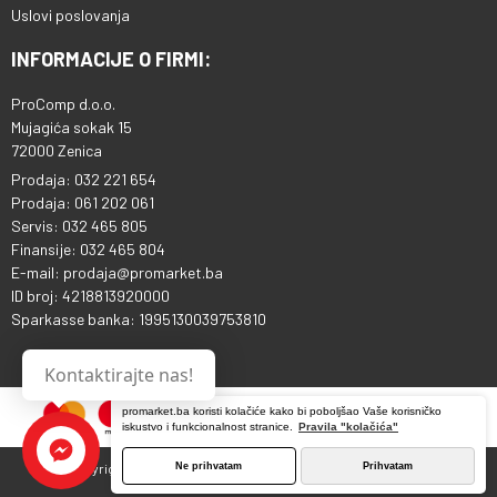
Uslovi poslovanja
INFORMACIJE O FIRMI:
ProComp d.o.o.
Mujagića sokak 15
72000 Zenica
Prodaja: 032 221 654
Prodaja: 061 202 061
Servis: 032 465 805
Finansije: 032 465 804
E-mail: prodaja@promarket.ba
ID broj: 4218813920000
Sparkasse banka: 1995130039753810
Kontaktirajte nas!
promarket.ba koristi kolačiće kako bi poboljšao Vaše korisničko
iskustvo i funkcionalnost stranice.
Pravila "kolačića"
Ne prihvatam
Prihvatam
Copyright © 2013 - 2026 ProComp d.o.o. Sva prava pridržana.