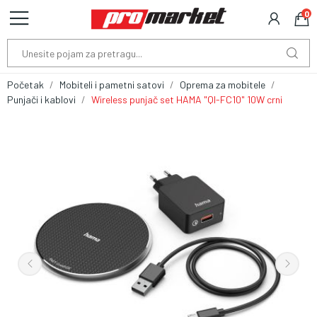
0
Početak
Mobiteli i pametni satovi
Oprema za mobitele
Punjači i kablovi
Wireless punjač set HAMA "QI-FC10" 10W crni