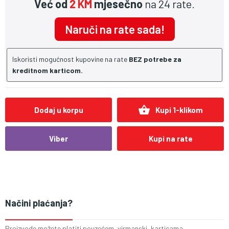
Već od
2 KM
mjesečno
na 24 rate.
Naruči na rate sada!
Iskoristi mogućnost kupovine na rate
BEZ potrebe za
kreditnom karticom.
shopping_basket
Dodaj u korpu
Kupi 1-klikom
Viber
Kupi na rate
Načini plaćanja?
Proizvode možete platiti pouzećem, virmanski, karticama