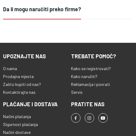
Da li mogu naručiti preko firme?
UPOZNAJTE NAS
TREBATE POMOĆ?
O nama
Kako se registrovati?
Prodajna mjesta
Kako naručiti?
Zašto kupiti od nas?
Reklamacija i povrati
Kontaktirajte nas
Servis
PLAĆANJE I DOSTAVA
PRATITE NAS
Načini plaćanja
Sigurnost plaćanja
Načini dostave