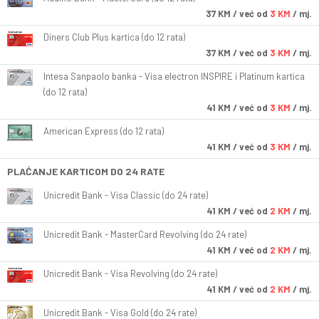
37
KM
/ već od
3 KM
/ mj.
Diners Club Plus kartica (do 12 rata)
37
KM
/ već od
3 KM
/ mj.
Intesa Sanpaolo banka - Visa electron INSPIRE i Platinum kartica
(do 12 rata)
41
KM
/ već od
3 KM
/ mj.
American Express (do 12 rata)
41
KM
/ već od
3 KM
/ mj.
PLAĆANJE KARTICOM DO 24 RATE
Unicredit Bank - Visa Classic (do 24 rate)
41
KM
/ već od
2 KM
/ mj.
Unicredit Bank - MasterCard Revolving (do 24 rate)
41
KM
/ već od
2 KM
/ mj.
Unicredit Bank - Visa Revolving (do 24 rate)
41
KM
/ već od
2 KM
/ mj.
Unicredit Bank - Visa Gold (do 24 rate)