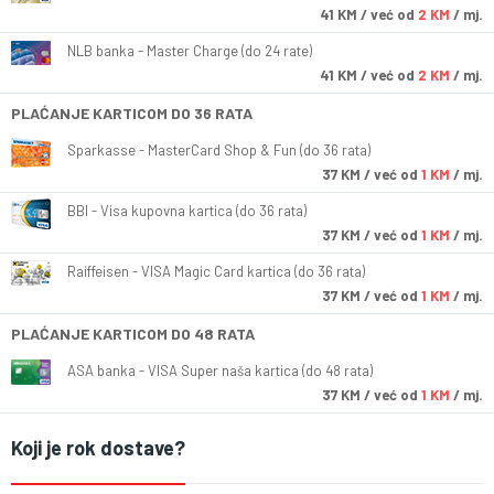
41
KM
/ već od
2 KM
/ mj.
NLB banka - Master Charge (do 24 rate)
41
KM
/ već od
2 KM
/ mj.
PLAĆANJE KARTICOM DO 36 RATA
Sparkasse - MasterCard Shop & Fun (do 36 rata)
37
KM
/ već od
1 KM
/ mj.
BBI - Visa kupovna kartica (do 36 rata)
37
KM
/ već od
1 KM
/ mj.
Raiffeisen - VISA Magic Card kartica (do 36 rata)
37
KM
/ već od
1 KM
/ mj.
PLAĆANJE KARTICOM DO 48 RATA
ASA banka - VISA Super naša kartica (do 48 rata)
37
KM
/ već od
1 KM
/ mj.
Koji je rok dostave?