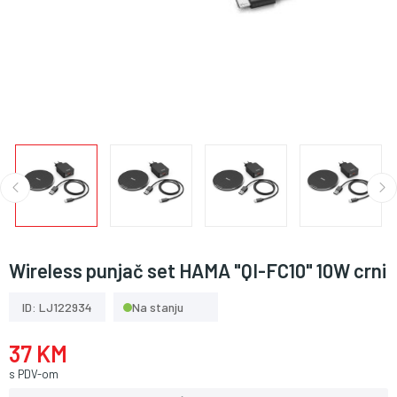
Wireless punjač set HAMA "QI-FC10" 10W crni
ID: LJ122934
Na stanju
37 KM
s PDV-om