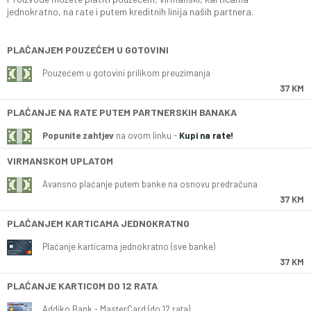
jednokratno, na rate i putem kreditnih linija naših partnera.
PLAĆANJEM POUZEĆEM U GOTOVINI
Pouzećem u gotovini prilikom preuzimanja
37 KM
PLAĆANJE NA RATE PUTEM PARTNERSKIH BANAKA
Popunite zahtjev
na ovom linku -
Kupi na rate!
VIRMANSKOM UPLATOM
Avansno plaćanje putem banke na osnovu predračuna
37 KM
PLAĆANJEM KARTICAMA JEDNOKRATNO
Plaćanje karticama jednokratno (sve banke)
37 KM
PLAĆANJE KARTICOM DO 12 RATA
Addiko Bank - MasterCard (do 12 rata)