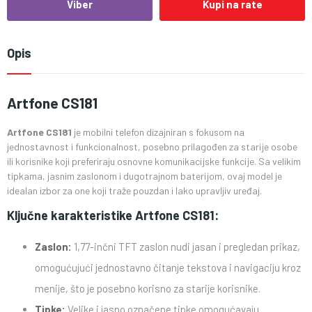
Viber
Kupi na rate
Opis
Artfone CS181
Artfone CS181
je mobilni telefon dizajniran s fokusom na
jednostavnost i funkcionalnost, posebno prilagođen za starije osobe
ili korisnike koji preferiraju osnovne komunikacijske funkcije. Sa velikim
tipkama, jasnim zaslonom i dugotrajnom baterijom, ovaj model je
idealan izbor za one koji traže pouzdan i lako upravljiv uređaj.
Ključne karakteristike Artfone CS181:
Zaslon:
1,77-inčni TFT zaslon nudi jasan i pregledan prikaz,
omogućujući jednostavno čitanje tekstova i navigaciju kroz
menije, što je posebno korisno za starije korisnike.
Tipke:
Velike i jasno označene tipke omogućavaju