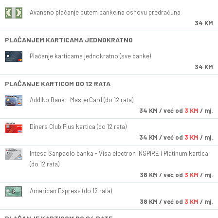
Avansno plaćanje putem banke na osnovu predračuna
34 KM
PLAĆANJEM KARTICAMA JEDNOKRATNO
Plaćanje karticama jednokratno (sve banke)
34 KM
PLAĆANJE KARTICOM DO 12 RATA
Addiko Bank - MasterCard (do 12 rata)
34
KM
/ već od
3 KM
/ mj.
Diners Club Plus kartica (do 12 rata)
34
KM
/ već od
3 KM
/ mj.
Intesa Sanpaolo banka - Visa electron INSPIRE i Platinum kartica
(do 12 rata)
38
KM
/ već od
3 KM
/ mj.
American Express (do 12 rata)
38
KM
/ već od
3 KM
/ mj.