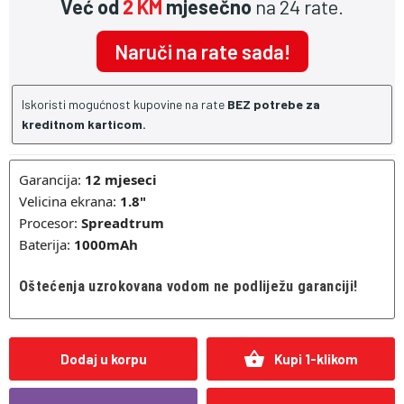
Već od
2 KM
mjesečno
na 24 rate.
Naruči na rate sada!
Iskoristi mogućnost kupovine na rate
BEZ potrebe za
kreditnom karticom.
Garancija:
12
mjeseci
Velicina ekrana:
1.8"
Procesor:
Spreadtrum
Baterija:
1000mAh
Oštećenja uzrokovana vodom ne podliježu garanciji!
shopping_basket
Dodaj u korpu
Kupi 1-klikom