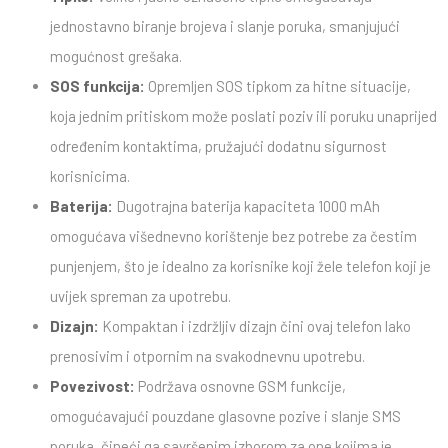
jednostavno biranje brojeva i slanje poruka, smanjujući
mogućnost grešaka.
SOS funkcija:
Opremljen SOS tipkom za hitne situacije,
koja jednim pritiskom može poslati poziv ili poruku unaprijed
određenim kontaktima, pružajući dodatnu sigurnost
korisnicima.
Baterija:
Dugotrajna baterija kapaciteta 1000 mAh
omogućava višednevno korištenje bez potrebe za čestim
punjenjem, što je idealno za korisnike koji žele telefon koji je
uvijek spreman za upotrebu.
Dizajn:
Kompaktan i izdržljiv dizajn čini ovaj telefon lako
prenosivim i otpornim na svakodnevnu upotrebu.
Povezivost:
Podržava osnovne GSM funkcije,
omogućavajući pouzdane glasovne pozive i slanje SMS
poruka, čineći ga savršenim izborom za one kojima je