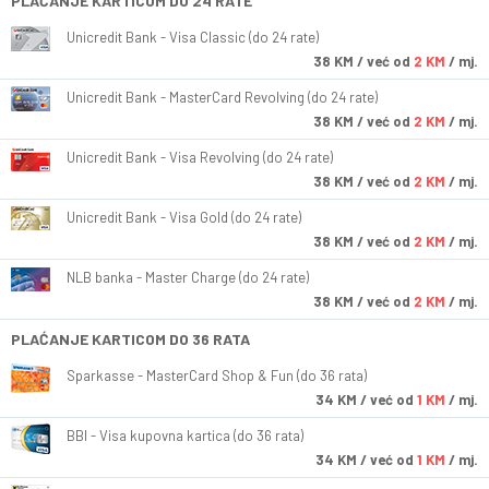
PLAĆANJE KARTICOM DO 24 RATE
Unicredit Bank - Visa Classic (do 24 rate)
38
KM
/ već od
2 KM
/ mj.
Unicredit Bank - MasterCard Revolving (do 24 rate)
38
KM
/ već od
2 KM
/ mj.
Unicredit Bank - Visa Revolving (do 24 rate)
38
KM
/ već od
2 KM
/ mj.
Unicredit Bank - Visa Gold (do 24 rate)
38
KM
/ već od
2 KM
/ mj.
NLB banka - Master Charge (do 24 rate)
38
KM
/ već od
2 KM
/ mj.
PLAĆANJE KARTICOM DO 36 RATA
Sparkasse - MasterCard Shop & Fun (do 36 rata)
34
KM
/ već od
1 KM
/ mj.
BBI - Visa kupovna kartica (do 36 rata)
34
KM
/ već od
1 KM
/ mj.