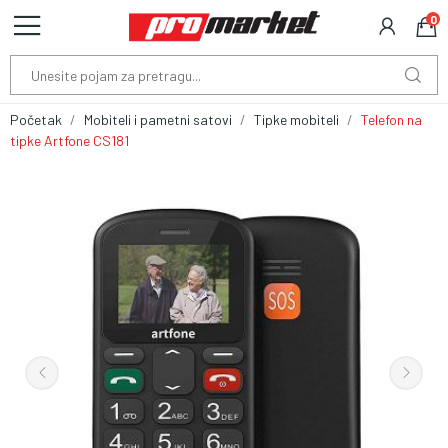
0
Početak
Mobiteli i pametni satovi
Tipke mobiteli
Telefon na
tipke Artfone CS181