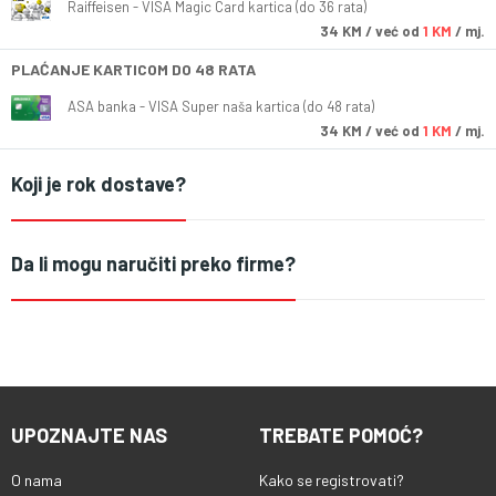
Raiffeisen - VISA Magic Card kartica (do 36 rata)
34
KM
/ već od
1 KM
/ mj.
PLAĆANJE KARTICOM DO 48 RATA
ASA banka - VISA Super naša kartica (do 48 rata)
34
KM
/ već od
1 KM
/ mj.
Koji je rok dostave?
Da li mogu naručiti preko firme?
UPOZNAJTE NAS
TREBATE POMOĆ?
O nama
Kako se registrovati?