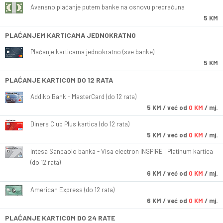
Avansno plaćanje putem banke na osnovu predračuna
5 KM
PLAĆANJEM KARTICAMA JEDNOKRATNO
Plaćanje karticama jednokratno (sve banke)
5 KM
PLAĆANJE KARTICOM DO 12 RATA
Addiko Bank - MasterCard (do 12 rata)
5
KM
/ već od
0 KM
/ mj.
Diners Club Plus kartica (do 12 rata)
5
KM
/ već od
0 KM
/ mj.
Intesa Sanpaolo banka - Visa electron INSPIRE i Platinum kartica
(do 12 rata)
6
KM
/ već od
0 KM
/ mj.
American Express (do 12 rata)
6
KM
/ već od
0 KM
/ mj.
PLAĆANJE KARTICOM DO 24 RATE