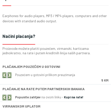
Earphones for audio players, MP3 / MP4 players, computers and other
devices with standard audio output.
Načini plaćanja?
Proizvode možete platiti pouzećem, virmanski, karticama
jednokratno, na rate i putem kreditnih linija naših partnera.
PLAĆANJEM POUZEĆEM U GOTOVINI
Pouzećem u gotovini prilikom preuzimanja
5 KM
PLAĆANJE NA RATE PUTEM PARTNERSKIH BANAKA
Popunite zahtjev
na ovom linku -
Kupi na rate!
VIRMANSKOM UPLATOM