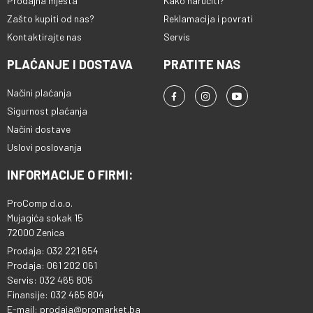
Prodajna mjesta
Kako naručiti?
Zašto kupiti od nas?
Reklamacija i povrati
Kontaktirajte nas
Servis
PLAĆANJE I DOSTAVA
PRATITE NAS
Načini plaćanja
Sigurnost plaćanja
Načini dostave
Uslovi poslovanja
INFORMACIJE O FIRMI:
ProComp d.o.o.
Mujagića sokak 15
72000 Zenica
Prodaja: 032 221 654
Prodaja: 061 202 061
Servis: 032 465 805
Finansije: 032 465 804
E-mail: prodaja@promarket.ba