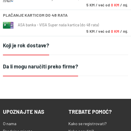
5
KM
/ već od
0 KM
/ mj.
PLAĆANJE KARTICOM DO 48 RATA
ASA banka - VISA Super naša kartica (do 48 rata)
5
KM
/ već od
0 KM
/ mj.
Koji je rok dostave?
Da li mogu naručiti preko firme?
UPOZNAJTE NAS
TREBATE POMOĆ?
O nama
Kako se registrovati?