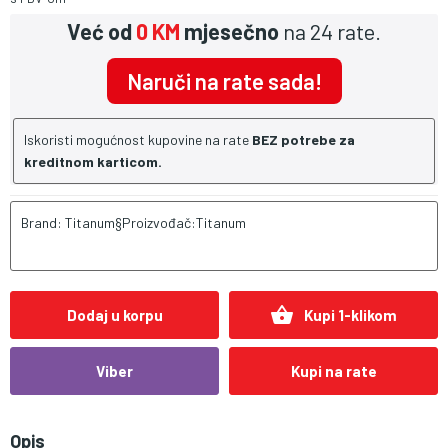
Već od
0 KM
mjesečno
na 24 rate.
Naruči na rate sada!
Iskoristi mogućnost kupovine na rate
BEZ potrebe za
kreditnom karticom.
Brand: Titanum§Proizvođač:Titanum
shopping_basket
Dodaj u korpu
Kupi 1-klikom
Viber
Kupi na rate
Opis