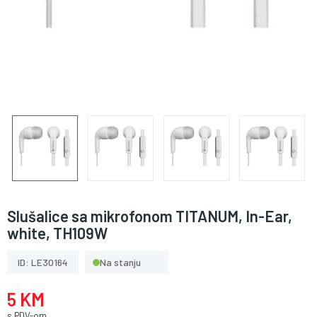
Slušalice sa mikrofonom TITANUM, In-Ear,
white, TH109W
ID: LE30164
Na stanju
5 KM
s PDV-om