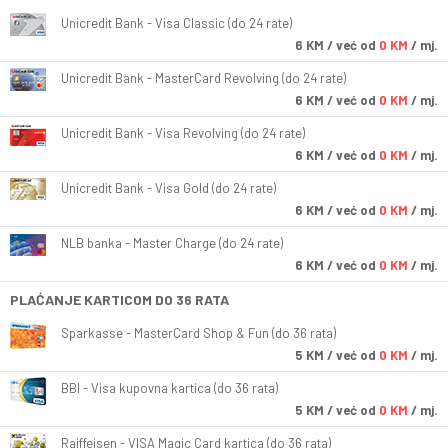
Unicredit Bank - Visa Classic (do 24 rate)
6
KM
/ već od
0 KM
/ mj.
Unicredit Bank - MasterCard Revolving (do 24 rate)
6
KM
/ već od
0 KM
/ mj.
Unicredit Bank - Visa Revolving (do 24 rate)
6
KM
/ već od
0 KM
/ mj.
Unicredit Bank - Visa Gold (do 24 rate)
6
KM
/ već od
0 KM
/ mj.
NLB banka - Master Charge (do 24 rate)
6
KM
/ već od
0 KM
/ mj.
PLAĆANJE KARTICOM DO 36 RATA
Sparkasse - MasterCard Shop & Fun (do 36 rata)
5
KM
/ već od
0 KM
/ mj.
BBI - Visa kupovna kartica (do 36 rata)
5
KM
/ već od
0 KM
/ mj.
Raiffeisen - VISA Magic Card kartica (do 36 rata)