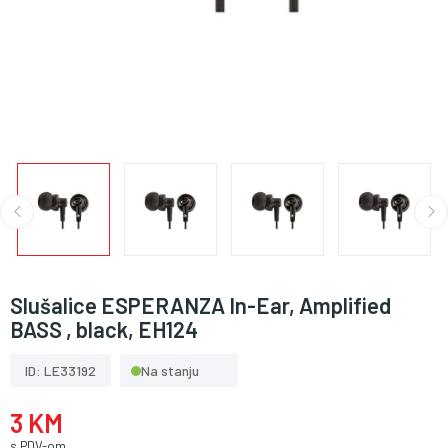
Slušalice ESPERANZA In-Ear, Amplified
BASS , black, EH124
ID: LE33192
Na stanju
3 KM
s PDV-om