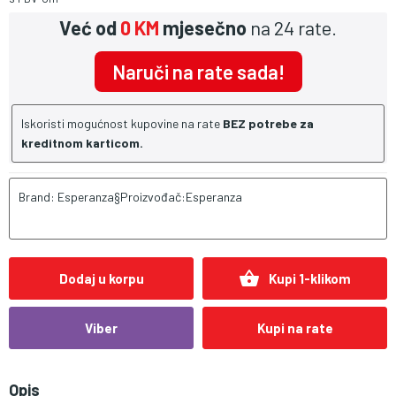
Već od
0 KM
mjesečno
na 24 rate.
Naruči na rate sada!
Iskoristi mogućnost kupovine na rate
BEZ potrebe za
kreditnom karticom.
Brand: Esperanza§Proizvođač:Esperanza
shopping_basket
Dodaj u korpu
Kupi 1-klikom
Viber
Kupi na rate
Opis