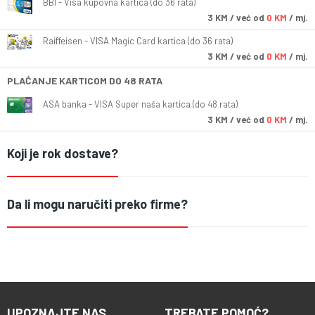
BBI - Visa kupovna kartica (do 36 rata)
3
KM
/ već od
0 KM
/ mj.
Raiffeisen - VISA Magic Card kartica (do 36 rata)
3
KM
/ već od
0 KM
/ mj.
PLAĆANJE KARTICOM DO 48 RATA
ASA banka - VISA Super naša kartica (do 48 rata)
3
KM
/ već od
0 KM
/ mj.
Koji je rok dostave?
Da li mogu naručiti preko firme?
UPOZNAJTE NAS
TREBATE POMOĆ?