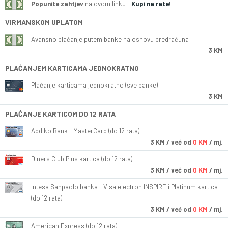
Popunite zahtjev
na ovom linku -
Kupi na rate!
VIRMANSKOM UPLATOM
Avansno plaćanje putem banke na osnovu predračuna
3 KM
PLAĆANJEM KARTICAMA JEDNOKRATNO
Plaćanje karticama jednokratno (sve banke)
3 KM
PLAĆANJE KARTICOM DO 12 RATA
Addiko Bank - MasterCard (do 12 rata)
3
KM
/ već od
0 KM
/ mj.
Diners Club Plus kartica (do 12 rata)
3
KM
/ već od
0 KM
/ mj.
Intesa Sanpaolo banka - Visa electron INSPIRE i Platinum kartica
(do 12 rata)
3
KM
/ već od
0 KM
/ mj.
American Express (do 12 rata)