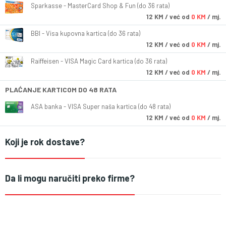
Sparkasse - MasterCard Shop & Fun (do 36 rata)
12
KM
/ već od
0 KM
/ mj.
BBI - Visa kupovna kartica (do 36 rata)
12
KM
/ već od
0 KM
/ mj.
Raiffeisen - VISA Magic Card kartica (do 36 rata)
12
KM
/ već od
0 KM
/ mj.
PLAĆANJE KARTICOM DO 48 RATA
ASA banka - VISA Super naša kartica (do 48 rata)
12
KM
/ već od
0 KM
/ mj.
Koji je rok dostave?
Da li mogu naručiti preko firme?