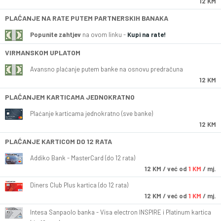
12 KM
PLAĆANJE NA RATE PUTEM PARTNERSKIH BANAKA
Popunite zahtjev
na ovom linku -
Kupi na rate!
VIRMANSKOM UPLATOM
Avansno plaćanje putem banke na osnovu predračuna
12 KM
PLAĆANJEM KARTICAMA JEDNOKRATNO
Plaćanje karticama jednokratno (sve banke)
12 KM
PLAĆANJE KARTICOM DO 12 RATA
Addiko Bank - MasterCard (do 12 rata)
12
KM
/ već od
1 KM
/ mj.
Diners Club Plus kartica (do 12 rata)
12
KM
/ već od
1 KM
/ mj.
Intesa Sanpaolo banka - Visa electron INSPIRE i Platinum kartica