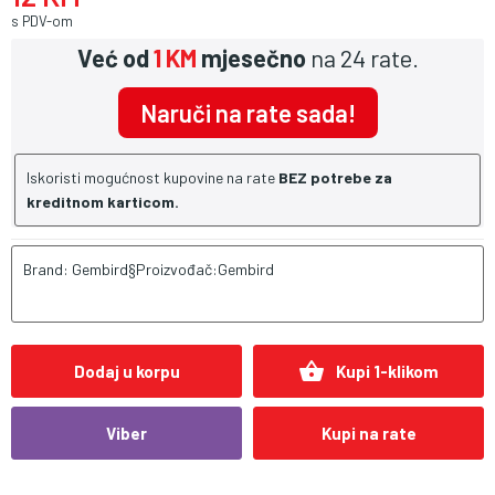
s PDV-om
Već od
1 KM
mjesečno
na 24 rate.
Naruči na rate sada!
Iskoristi mogućnost kupovine na rate
BEZ potrebe za
kreditnom karticom.
Brand: Gembird§Proizvođač:Gembird
shopping_basket
Dodaj u korpu
Kupi 1-klikom
Viber
Kupi na rate